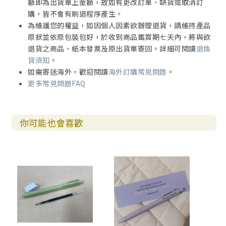
額即為出貨單上金額，故如有更改訂單、缺貨或取消訂
購，皆不會有刷退程序產生。
為維護您的權益，如因個人因素欲辦理退貨，請維持產品
原狀並依原包裝包好，於收到商品鑑賞期七天內，將與欲
退貨之商品、紙本發票及原出貨單寄回。詳細可閱讀
退換
貨須知
。
如需寄送海外，歡迎閱讀
海外訂購常見問題
。
更多常見問題FAQ
你可能也會喜歡