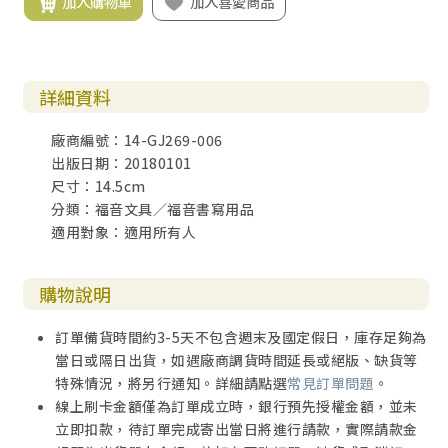
加入購物車
加入喜愛商品
詳細資料
廠商編號：14-GJ269-006
出版日期：20180101
尺寸：14.5cm
分類：福音文具／福音書寫用品
適用對象：適用所有人
購物說明
訂單備貨時間約3-5天不包含週末及國定假日，庫存足夠為
當日或隔日出貨，如遇廠商調貨時間延長或絕版、缺貨等
特殊情況，將另行通知。詳細請點選
常見訂單問題
。
線上刷卡金額僅為訂單成立時，銀行預先授權金額，並未
立即扣款，待訂單完成寄出當日將進行請款，實際請款金