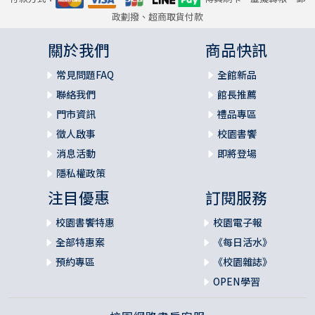
政劃撥、超商取貨付款
關於我們
商品快訊
常見問題FAQ
全館新品
聯絡我們
館長推薦
門市資訊
禮品專區
徵人啟事
校園書饗
消息活動
即將登場
隱私權政策
注目優惠
訂閱服務
校園書饗特惠
校園電子報
全部特惠案
《每日活水》
預約專區
《校園雜誌》
OPEN學習