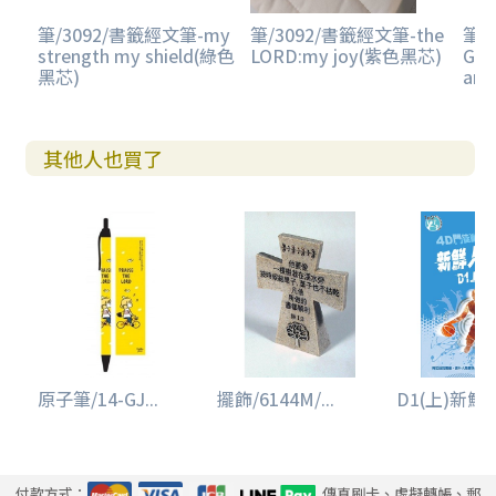
筆/3092/書籤經文筆-my
筆/3092/書籤經文筆-the
筆/
strength my shield(綠色
LORD:my joy(紫色黑芯)
GOD
黑芯)
an
其他人也買了
原子筆/14-GJ...
擺飾/6144M/...
D1(上)新鮮人
付款方式：
傳真刷卡、虛擬轉帳、郵