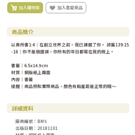
加入購物車
加入喜愛商品
商品簡介
以弗所書1:4｜在創立世界之前，我已揀選了你。 詩篇139:15
-16｜你不是個錯誤，你所有的年日都寫在我的冊上。
書籤｜6.5x14.9cm
材質｜銅版紙上霧面
內容｜書籤
提醒｜商品照和實際商品，顏色有點差距是正常的哦～
詳細資料
廠商編號：BM5
出版日期：20181101