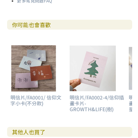
更多常見問題FAQ
你可能也會喜歡
明信片/FA0001/ 信仰文
明信片/FA0002-4/信仰插
明信
字小卡(不分款)
畫卡片-
畫卡
GROWTH&LIFE(樹)
星)
其他人也買了