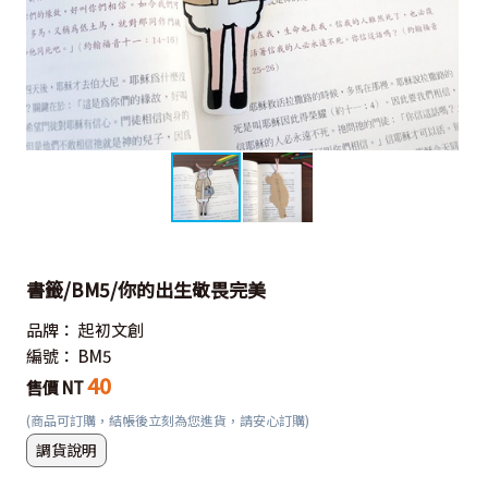
書籤/BM5/你的出生敬畏完美
品牌：
起初文創
編號：
BM5
40
售價 NT
(商品可訂購，結帳後立刻為您進貨，請安心訂購)
調貨說明