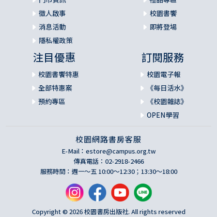
徵人啟事
校園書饗
消息活動
即將登場
隱私權政策
注目優惠
訂閱服務
校園書饗特惠
校園電子報
全部特惠案
《每日活水》
預約專區
《校園雜誌》
OPEN學習
校園網路書房客服
E-Mail：
estore@campus.org.tw
傳真電話：02-2918-2466
服務時間：週一～五 10:00～12:30；13:30～18:00
Copyright © 2026 校園書房出版社. All rights reserved