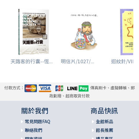
天路客的行囊--恆...
明信片/1027/...
迴紋針/VIB00
付款方式：
傳真刷卡、虛擬轉帳、郵
政劃撥、超商取貨付款
關於我們
商品快訊
常見問題FAQ
全館新品
聯絡我們
館長推薦
門市資訊
禮品專區