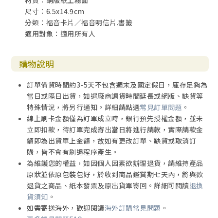
材質：銅版紙上霧面
尺寸：6.5x14.9cm
分類：福音卡片／福音明信片.書籤
適用對象：適用所有人
購物說明
訂單備貨時間約3-5天不包含週末及國定假日，庫存足夠為
當日或隔日出貨，如遇廠商調貨時間延長或絕版、缺貨等
特殊情況，將另行通知。詳細請點選
常見訂單問題
。
線上刷卡金額僅為訂單成立時，銀行預先授權金額，並未
立即扣款，待訂單完成寄出當日將進行請款，實際請款金
額即為出貨單上金額，故如有更改訂單、缺貨或取消訂
購，皆不會有刷退程序產生。
為維護您的權益，如因個人因素欲辦理退貨，請維持產品
原狀並依原包裝包好，於收到商品鑑賞期七天內，將與欲
退貨之商品、紙本發票及原出貨單寄回。詳細可閱讀
退換
貨須知
。
如需寄送海外，歡迎閱讀
海外訂購常見問題
。