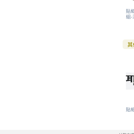
其 他 中 外 文 聖 經
新 約 歷 史 書
青 少 年
靈 恩
研 經 材 料
詩 、 散 文
福 音 包 裝 用 品
聖 經 故 事
約 拿 書
約 翰 福 音
加 拉 太 書
雅 各 書
啟 示 錄
信 徒 神 學
福 音 明 信 片 . 書 籤
貼紙
成 人
教 育
兒 童 教 材
劇 本 遊 戲
福 音 文 具 雜 貨
聖 經 神 學
彌 迦 書
以 弗 所 書
彼 得 前 書
使 徒 行 傳
靈 界
組-
福 音 季 節 卡
職 業
文 字 工 作
青 少 年 教 材
兒 童 故 事 C D
偽 經 次 經
那 鴻 書
腓 立 比 書
彼 得 後 書
福 音 小 禮 卡
其
特 殊 問 題
小 組 教 會
幼 稚 教 材
畫 冊
哈 巴 谷 書
歌 羅 西 書
約 翰 壹 、 貳 、 參 書
其 他 福 音 卡 片
生 活 教 導
成 人 教 材
西 番 雅 書
帖 撒 羅 尼 迦 前 後
猶 大 書
主 日 學 教 材
哈 該 書
提 摩 太 前 後
歸 納 法 研 經
撒 迦 利 亞 書
提 多 書
紙 品
瑪 拉 基 書
腓 利 門 書
貼紙/
教 牧 書 信