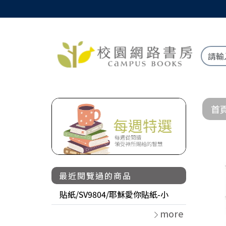
首
最近閱覽過的商品
貼紙/SV9804/耶穌愛你貼紙-小
more