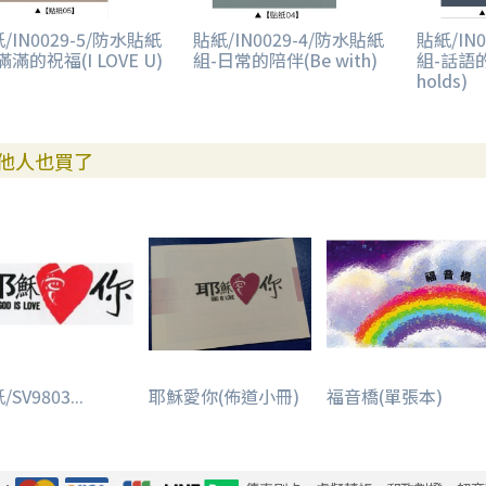
/IN0029-5/防水貼紙
貼紙/IN0029-4/防水貼紙
貼紙/IN
滿滿的祝福(I LOVE U)
組-日常的陪伴(Be with)
組-話語的
holds)
他人也買了
SV9803...
耶穌愛你(佈道小冊)
福音橋(單張本)