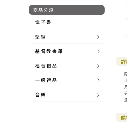
商品分類
電 子 書
聖 經
基 督 教 書 籍
新 舊 約 聖 經
詳
福 音 禮 品
簡 體 聖 經
聖 經 論 叢
和 合 本
一 般 禮 品
英 文 聖 經
神 學 類
福 音 飾 品 配 件
和 合 本 標 點
參 考 書 工 具 書
尺
音 樂
外 文 聖 經
實 踐 神 學
福 音 家 飾 用 品
一 般 卡 片
新 標 點 和 合 本
K J V
摩 西 五 經
系 統 神 學
福 音 項 鍊
讀 經 法
中 外 文 聖 經
教 會 歷 史
福 音 生 活 雜 貨
一 般 文 具
詩 本 樂 譜
和 合 本 修 訂 版
E S V
歷 史 書
神 、 創 造
宣 教 差 傳
福 音 耳 環 / 耳 夾
福 音 桌 飾 品
萬 用 卡
釋 經 法
創 世 記
購
註 釋 本 聖 經
生 命 造 就
福 音 食 器 廚 房
食 器 廚 房
C D
現 代 中 文 譯 本
G N B
和 合 本 / N I V
舊 約 註 釋
基 督
社 會 參 與
歷 史
福 音 手 環 / 手 鍊
福 音 布 軸 掛 畫
福 音 服 飾 布 品
貼 紙
日 記 . 筆 記
音 樂 叢 書
聖 經 概 論
出 埃 及 記
約 書 亞 記