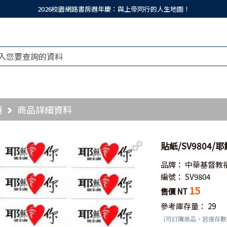
2026校園網路書房週年慶：與上帝同行的人生地圖！
頁
商品詳細資料
貼紙/SV9804/
品牌：
中華基督教
編號：
SV9804
15
售價 NT
參考庫存量：
29
(可訂購商品，若庫存