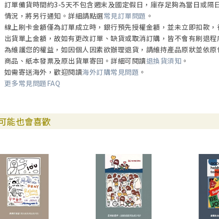
訂單備貨時間約3-5天不包含週末及國定假日，庫存足夠為當日或隔
情況，將另行通知。詳細請點選
常見訂單問題
。
線上刷卡金額僅為訂單成立時，銀行預先授權金額，並未立即扣款，
出貨單上金額，故如有更改訂單、缺貨或取消訂購，皆不會有刷退程
為維護您的權益，如因個人因素欲辦理退貨，請維持產品原狀並依原
商品、紙本發票及原出貨單寄回。詳細可閱讀
退換貨須知
。
如需寄送海外，歡迎閱讀
海外訂購常見問題
。
更多常見問題FAQ
可能也會喜歡