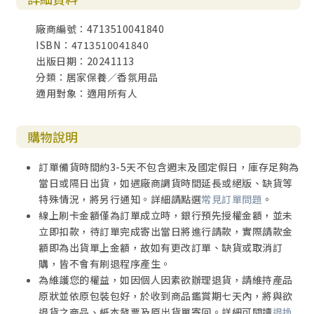
廠商編號：4713510041840
ISBN：4713510041840
出版日期：20241113
分類：居家保養／香氛用品
適用對象：適用所有人
購物說明
訂單備貨時間約3-5天不包含週末及國定假日，庫存足夠為
當日或隔日出貨，如遇廠商調貨時間延長或絕版、缺貨等
特殊情況，將另行通知。詳細請點選
常見訂單問題
。
線上刷卡金額僅為訂單成立時，銀行預先授權金額，並未
立即扣款，待訂單完成寄出當日將進行請款，實際請款金
額即為出貨單上金額，故如有更改訂單、缺貨或取消訂
購，皆不會有刷退程序產生。
為維護您的權益，如因個人因素欲辦理退貨，請維持產品
原狀並依原包裝包好，於收到商品鑑賞期七天內，將與欲
退貨之商品、紙本發票及原出貨單寄回。詳細可閱讀
退換