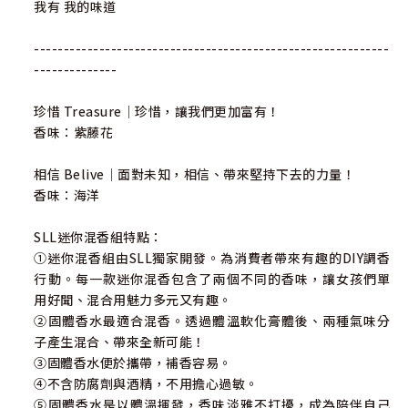
我有 我的味道
------------------------------------------------------------
--------------
珍惜 Treasure｜珍惜，讓我們更加富有！
香味：紫藤花
相信 Belive｜面對未知，相信、帶來堅持下去的力量！
香味：海洋
SLL迷你混香組特點：
①迷你混香組由SLL獨家開發。為消費者帶來有趣的DIY調香
行動。每一款迷你混香包含了兩個不同的香味，讓女孩們單
用好聞、混合用魅力多元又有趣。
②固體香水最適合混香。透過體溫軟化膏體後、兩種氣味分
子產生混合、帶來全新可能！
③固體香水便於攜帶，補香容易。
④不含防腐劑與酒精，不用擔心過敏。
⑤固體香水是以體溫揮發，香味淡雅不打擾，成為陪伴自己