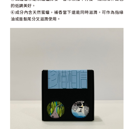
的低調美好。
⑥成分內含天然蜜蠟，補香當下還能同時滋潤。可作為指緣
油或是髮尾分叉滋潤使用。