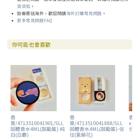
貨須知
。
如需寄送海外，歡迎閱讀
海外訂購常見問題
。
更多常見問題FAQ
你可能也會喜歡
香
香
香膏
膏/4713510041901/SLL
膏/4713510041888/SLL
x M
固體香水4ML(鼓勵篇)-純
固體香水4ML(鼓勵篇)-信
分
白(白麝)
任(紫藤花)