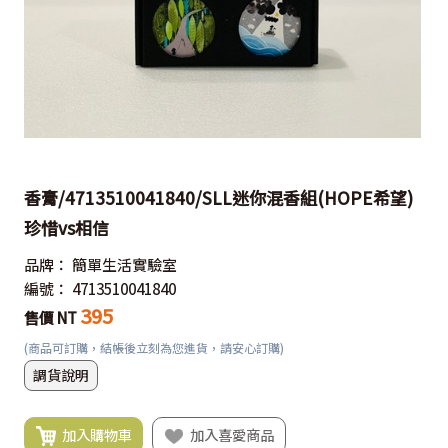
香膏/4713510041840/SLL迷你混香組(HOPE希望)
珍惜vs相信
品牌：
簡單生活實驗室
編號：
4713510041840
395
售價 NT
(商品可訂購，結帳後立刻為您進貨，請安心訂購)
調貨說明
加入購物車
加入喜愛商品