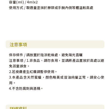
容量(ml) / 4mlx2
使用方式 / 取適量塗抹於脖頸或手腕內側等體溫較高處
注意事項
保存條件 / 請放置於陰涼乾燥處、避免陽光直曬
注意事項 / 1.非食品、請勿食用，並請將產品置放於高處以避
免孩童誤食。
2.若皮膚產生紅癢請暫停使用。
3.本產品含天然蜜蠟，顏色略黃或冒油純屬正常，請安心使
用。
4.不含防腐劑與酒精。
詳細資料