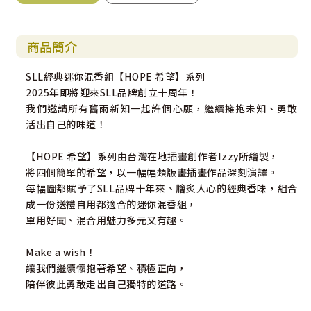
商品簡介
SLL經典迷你混香組【HOPE 希望】系列
2025年即將迎來SLL品牌創立十周年！
我們邀請所有舊雨新知一起許個心願，繼續擁抱未知、勇敢
活出自己的味道！
【HOPE 希望】系列由台灣在地插畫創作者Izzy所繪製，
將四個簡單的希望，以一幅幅類版畫插畫作品深刻演譯。
每幅圖都賦予了SLL品牌十年來、膾炙人心的經典香味，組合
成一份送禮自用都適合的迷你混香組，
單用好聞、混合用魅力多元又有趣。
Make a wish！
讓我們繼續懷抱著希望、積極正向，
陪伴彼此勇敢走出自己獨特的道路。