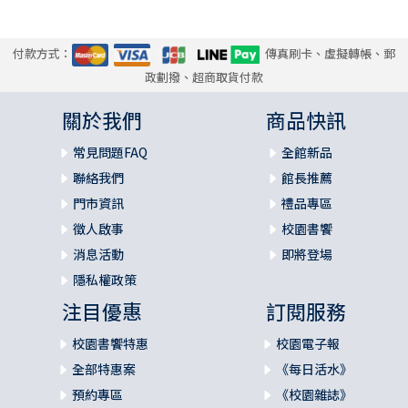
付款方式：
傳真刷卡、虛擬轉帳、郵
政劃撥、超商取貨付款
關於我們
商品快訊
常見問題FAQ
全館新品
聯絡我們
館長推薦
門市資訊
禮品專區
徵人啟事
校園書饗
消息活動
即將登場
隱私權政策
注目優惠
訂閱服務
校園書饗特惠
校園電子報
全部特惠案
《每日活水》
預約專區
《校園雜誌》