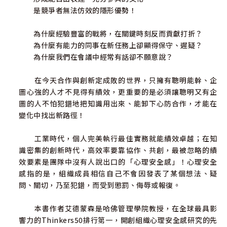
是競爭者無法仿效的隱形優勢！
為什麼經驗豐富的戰將，在關鍵時刻反而貢獻打折？
為什麼有能力的同事在新任務上卻顯得保守、遲疑？
為什麼我們在會議中經常有話卻不願意說？
在今天合作與創新定成敗的世界，只擁有聰明能幹、企
圖心強的人才不見得有績效，更重要的是必須讓聰明又有企
圖的人不怕犯錯地把知識用出來、能卸下心防合作，才能在
變化中找出新路徑！
工業時代，個人完美執行最佳實務就能績效卓越；在知
識密集的創新時代，高效率要靠協作、共創，最被忽略的績
效要素是團隊中沒有人說出口的「心理安全感」！心理安全
感指的是，組織成員相信自己不會因發表了某個想法、疑
問、關切，乃至犯錯，而受到懲罰、侮辱或報復。
本書作者艾德蒙森是哈佛管理學院教授，在全球最具影
響力的Thinkers50排行第一，開創組織心理安全感研究的先