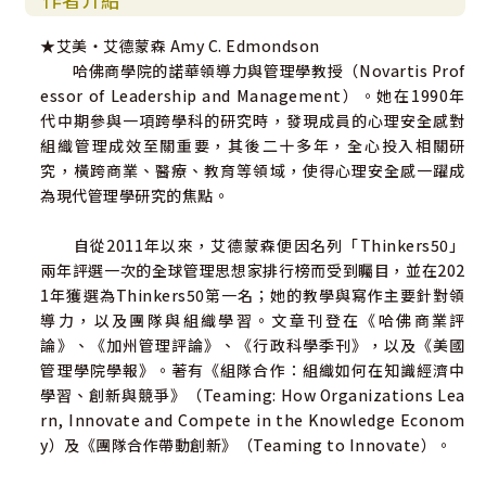
◆對壞消息做出適當反應，而非斥責和批評
★艾美‧艾德蒙森 Amy C. Edmondson
哈佛商學院的諾華領導力與管理學教授（Novartis Prof
這是一本專為領導者和團隊而寫的書，針對如何在團隊
essor of Leadership and Management）。她在1990年
中建立心理安全感，提供循序漸進的操作框架，並以實例說
代中期參與一項跨學科的研究時，發現成員的心理安全感對
明自由表達、充分參與的文化如何實現。
組織管理成效至關重要，其後二十多年，全心投入相關研
究，橫跨商業、醫療、教育等領域，使得心理安全感一躍成
好評推薦
為現代管理學研究的焦點。
玉山銀行董事長 黃男州
自從2011年以來，艾德蒙森便因名列「Thinkers50」
政治大學科技管理與智慧財產研究所教授 蕭瑞麟
兩年評選一次的全球管理思想家排行榜而受到矚目，並在202
1年獲選為Thinkers50第一名；她的教學與寫作主要針對領
此版為2020年出版之《心理安全感的力量》更新設計版
導力，以及團隊與組織學習。文章刊登在《哈佛商業評
論》、《加州管理評論》、《行政科學季刊》，以及《美國
管理學院學報》。著有《組隊合作：組織如何在知識經濟中
學習、創新與競爭》（Teaming: How Organizations Lea
rn, Innovate and Compete in the Knowledge Econom
y）及《團隊合作帶動創新》（Teaming to Innovate）。