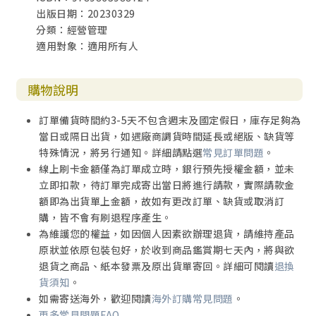
出版日期：20230329
分類：經營管理
適用對象：適用所有人
購物說明
訂單備貨時間約3-5天不包含週末及國定假日，庫存足夠為
當日或隔日出貨，如遇廠商調貨時間延長或絕版、缺貨等
特殊情況，將另行通知。詳細請點選
常見訂單問題
。
線上刷卡金額僅為訂單成立時，銀行預先授權金額，並未
立即扣款，待訂單完成寄出當日將進行請款，實際請款金
額即為出貨單上金額，故如有更改訂單、缺貨或取消訂
購，皆不會有刷退程序產生。
為維護您的權益，如因個人因素欲辦理退貨，請維持產品
原狀並依原包裝包好，於收到商品鑑賞期七天內，將與欲
退貨之商品、紙本發票及原出貨單寄回。詳細可閱讀
退換
貨須知
。
如需寄送海外，歡迎閱讀
海外訂購常見問題
。
更多常見問題FAQ