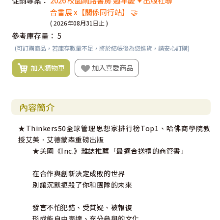
促銷專案：
2026 校園網路書房 週年慶 ✦出版社聯
合書展 x【關係同行站】 🤝
( 2026年08月31日止 )
參考庫存量：
5
(可訂購商品，若庫存數量不足，將於結帳後為您進貨，請安心訂購)
加入購物車
加入喜愛商品
內容簡介
★Thinkers50全球管理思想家排行榜Top1、哈佛商學院教
授艾美．艾德蒙森重磅出版
★美國《Inc.》雜誌推薦「最適合送禮的商管書」
在合作與創新決定成敗的世界
別讓沉默扼殺了你和團隊的未來
發言不怕犯錯、受質疑、被報復
形成能自由表達、充分參與的文化