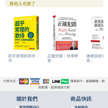
其他人也買了
超乎常理的款待：
正確犯錯：哈佛學
誰會說故事
世...
者...
是...
付款方式：
傳真刷卡、虛擬轉帳、郵
政劃撥、超商取貨付款
關於我們
商品快訊
常見問題FAQ
全館新品