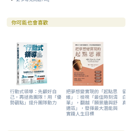
你可能也會喜歡
行動式領導：先顧好自
把夢想變實現的「起點思
留
己，再拯救團隊！用「優
維」：檢視「最佳時刻清
白
勢觀點」提升團隊動力
單」，翻越「願景牆與舒
真
適區」，發揮最大潛能與
實踐人生目標