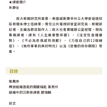
★譯者簡介
朱靜女
政大新聞研究所畢業，美國威斯康辛州立大學麥迪遜校
區新聞系博士班肄業。曾任公共電視研發室研究員、新聞部
記者、主編及節目製作人；政大社會實踐辦公室經理。現為
專職譯者，譯有《人生需要暫停鍵》、《沒定性是種優
勢》、《不必為悲傷感到抱歉》、《力挺自己的12個練
習》、《無所事事的美好時光》以及《悲慟的保存期限》等
書。
目錄
推薦序
釋放組織潛能的關鍵鑰匙 黃男州
組織中的沉默串謀者 蕭瑞麟
前言