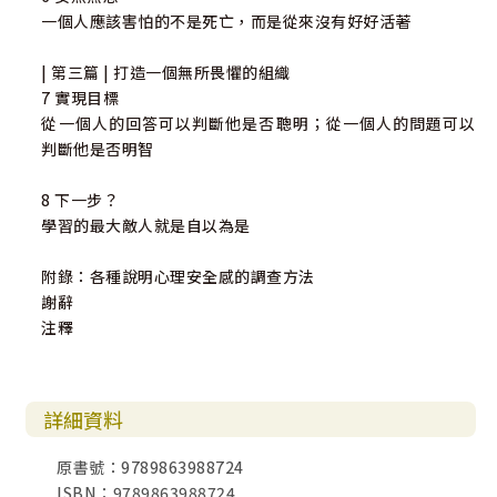
一個人應該害怕的不是死亡，而是從來沒有好好活著
| 第三篇 | 打造一個無所畏懼的組織
7 實現目標
從一個人的回答可以判斷他是否聰明；從一個人的問題可以
判斷他是否明智
8 下一步？
學習的最大敵人就是自以為是
附錄：各種說明心理安全感的調查方法
謝辭
注釋
詳細資料
原書號：9789863988724
ISBN：9789863988724