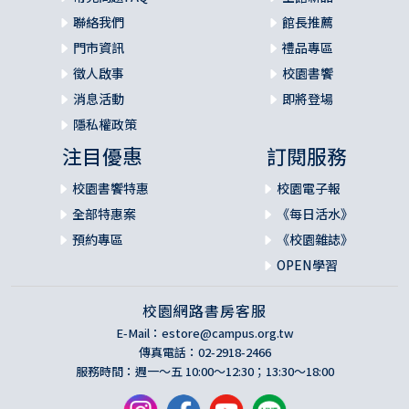
聯絡我們
館長推薦
門市資訊
禮品專區
徵人啟事
校園書饗
消息活動
即將登場
隱私權政策
注目優惠
訂閱服務
校園書饗特惠
校園電子報
全部特惠案
《每日活水》
預約專區
《校園雜誌》
OPEN學習
校園網路書房客服
E-Mail：
estore@campus.org.tw
傳真電話：02-2918-2466
服務時間：週一～五 10:00～12:30；13:30～18:00