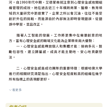
河。自1990年代中期，艾德蒙森就注意到心理安全感攸關組
織管理的成效。她在過去近三十年橫跨商業、醫療、教育領
域的大量研究中更證實了，企業之所以會沉淪，往往不是受
創於外在的挑戰，而是源自於內部無法即時發現錯誤，從錯
誤中學習，並且改正。
隨著人工智能的發展，工作將更集中在需要創意的地
方，富有心理安全感的職場文化能為企業帶來兩大優勢：
一、心理安全感能釋放個人和集體才能：接納多元，鼓
勵包容性，建立歸屬感，成員才能主動地、安心地貢獻想
法。
二、心理安全感是成功團隊的重要特徵：根據哈佛大學
進行的相關研究清楚指出，心理安全程度較高的組織在幾乎
所有指標上的表現都更好。
看更多
該如何在組織中建立心理安全感？作者提供了以下具體
做法：
◆建立可以自由分享意見和感受的氛圍
作者介紹
◆鼓勵提問