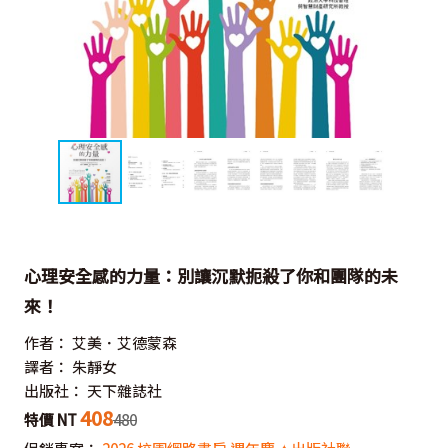
心理安全感的力量：別讓沉默扼殺了你和團隊的未
來！
作者：
艾美．艾德蒙森
譯者：
朱靜女
出版社：
天下雜誌社
408
特價 NT
480