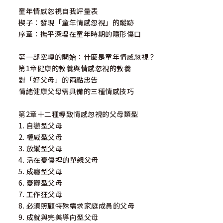
專家推薦
童年情感忽視自我評量表
楔子：發現「童年情感忽視」的蹤跡
丁郁芙／臨床心理師
序章：撫平深埋在童年時期的隱形傷口
李崇建／親子作家、千樹成林創辦人、台灣青少年教育
協進會前理事長
第一部空轉的開始：什麼是童年情感忽視？
吳姵瑩／諮商心理師、愛心理創辦人
第1章健康的教養與情感忽視的教養
林靜如／律師娘
對「好父母」的兩點忠告
周志建／心理博士、資深諮商師、故事療癒作家
情緒健康父母需具備的三種情感技巧
周慕姿／心曦心理諮商所所長
陳志恆／諮商心理師、作家
第2章十二種導致情感忽視的父母類型
陳鴻彬／諮商心理師、資深輔導教師
1. 自戀型父母
許皓宜／諮商心理師、作家
2. 權威型父母
黃之盈／諮商心理師、作家、輔導老師
3. 放縱型父母
黃柏嘉／諮商心理師
4. 活在憂傷裡的單親父母
張德芬／心靈作家
5. 成癮型父母
楊聰財／楊聰才身心診所院長
6. 憂鬱型父母
蘇益賢／臨床心理師
7. 工作狂父母
（以上依姓氏筆劃排列）
8. 必須照顧特殊需求家庭成員的父母
9. 成就與完美導向型父母