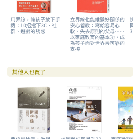
青少年所做的某些可悲選擇讓他後來的生活陷入了困境，他
可能會怪罪自己「我真的很難搞」、「我的童年是那麼美
好，但是我卻沒有獲得更高的成就。對於這一點，我沒有任
用界線，讓孩子放下手
立界線也能維繫好關係的
快樂
機：10招擋下3C、社
安心管教：寫給容易心
同
何藉口。」身為治療師，我聽過許多高功能、為人相當好的
群、遊戲的誘惑
軟、失去原則的父母……
3大
個案說出這樣的話，他們不知道「情感忽視」是他們童年中
以家庭教育的基本功，成
一股隱形、強大的力量。這僅僅是一個例證，還有許許多多
為孩子面對世界最可靠的
其他的方式，可能會讓父母在情感上忽略孩子，讓孩子在沒
支撐
有情感補給的狀況下持續空轉。
在這裡，我要補充一個重要說明：我們所有人都能夠舉
其他人也買了
出例子，說明父母是怎樣在某個地方辜負了我們。沒有完美
的父母，也沒有完美的童年。我們知道，絕大部分的父母都
努力地試著做一些為孩子好的事情。為人父母，當我們知道
自己犯了某些教養錯誤時，幾乎總是能夠立刻著手改進。這
本書的用意並不在於羞辱父母，或是讓父母覺得自己很失
敗。事實上，在這本書中，你會看到許多慈愛又善良的父
母，但是就根本上來說，他們仍然在某些點上忽視了他們的
孩子。在教養孩子的時候，所有父母都會偶爾犯下一些不會
造成任何真實傷害的情感忽視行為，一直到事態擴大，孩子