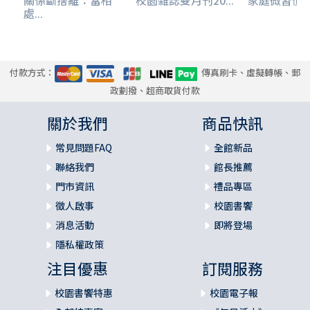
關係斷捨離：當相
校園雜誌雙月刊20...
家庭微習慣
開始在情感上「挨餓」，問題才會顯露出來。
處...
不管父母教養失敗的程度如何，在情感上受到忽視的孩
子都會覺得有問題的人是自己，而不是因為父母做了什麼事
情而虧待了他們。
付款方式：
傳真刷卡、虛擬轉帳、郵
政劃撥、超商取貨付款
這本書包含了許多案例，它們來自我的臨床個案和許多
其他相關人士──他們在生活中與悲傷、焦慮或是空虛的感
關於我們
商品快訊
覺纏鬥不休，卻不知道該怎麼形容這種掙扎，也不知道為什
麼會這樣。這些遭受童年情感忽視的人，通常知道要怎麼給
常見問題FAQ
全館新品
予別人想要或是需要的東西，在大部分的社會情境當中，他
聯絡我們
館長推薦
們也很清楚別人對自己的期望。但是當這些受苦的人在面對
門市資訊
禮品專區
自己的內在生活時，卻無法定義、解釋其中究竟出了什麼問
徵人啟事
校園書饗
題，以及這些問題對他們造成了什麼樣的傷害。
消息活動
即將登場
這並不意味那些遭受童年情感忽視的成年人不會表現出
隱私權政策
可見的症狀，只是那些症狀，尤其是那些讓他們必須求助於
注目優惠
訂閱服務
心理治療的症狀，總是偽裝成其他東西：憂鬱症、婚姻問
題、焦慮症、憤怒議題。那些遭受童年情感忽視的成人，錯
校園書饗特惠
校園電子報
誤地將自己的不快樂標示成各種症狀，並且對於向外求助這