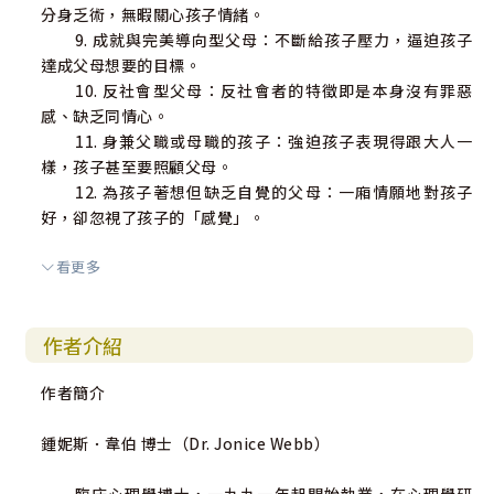
分身乏術，無暇關心孩子情緒。
9. 成就與完美導向型父母：不斷給孩子壓力，逼迫孩子
達成父母想要的目標。
10. 反社會型父母：反社會者的特徵即是本身沒有罪惡
感、缺乏同情心。
11. 身兼父職或母職的孩子：強迫孩子表現得跟大人一
樣，孩子甚至要照顧父母。
12. 為孩子著想但缺乏自覺的父母：一廂情願地對孩子
好，卻忽視了孩子的「感覺」。
看更多
【10種受忽視者的行為特徵】
1. 空虛感：常覺得自己像個局外人一般，格格不入。
2. 反依賴：在親近的關係裡會感到不自在。
作者介紹
3. 不切實際的自我評價：放大自己的缺點，覺得自己不
如別人。
作者簡介
4. 虧待自己，把同情心留給別人：對自己比對別人更嚴
苛。
鍾妮斯．韋伯 博士（Dr. Jonice Webb）
5. 罪惡感與羞恥感：認為如實表達情緒是軟弱的表現。
6. 針對自己的憤怒與自責：對自己有種厭惡的感覺。