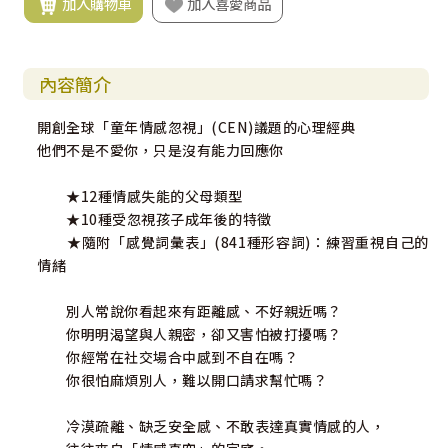
加入購物車
加入喜愛商品
內容簡介
開創全球「童年情感忽視」(CEN)議題的心理經典
他們不是不愛你，只是沒有能力回應你
★12種情感失能的父母類型
★10種受忽視孩子成年後的特徵
★隨附「感覺詞彙表」(841種形容詞)：練習重視自己的
情緒
別人常說你看起來有距離感、不好親近嗎？
你明明渴望與人親密，卻又害怕被打擾嗎？
你經常在社交場合中感到不自在嗎？
你很怕麻煩別人，難以開口請求幫忙嗎？
冷漠疏離、缺乏安全感、不敢表達真實情感的人，