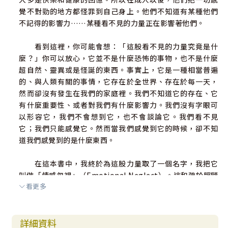
小結
覺不對勁的地方都怪罪到自己身上。他們不知道有某種他們
不記得的影響力……某種看不見的力量正在影響著他們。
感覺詞彙表
童年情感忽視療癒相關資源
看到這裡，你可能會想：「這股看不見的力量究竟是什
參考資料
麼？」你可以放心，它並不是什麼恐怖的事物，也不是什麼
誌謝
超自然、靈異或是怪誕的東西。事實上，它是一種相當普遍
的、與人類有關的事情，它存在於全世界、存在於每一天，
然而卻沒有發生在我們的家庭裡。我們不知道它的存在、它
有什麼重要性、或者對我們有什麼影響力。我們沒有字眼可
以形容它，我們不會想到它，也不會談論它。我們看不見
它；我們只能感覺它。然而當我們感覺到它的時候，卻不知
道我們感覺到的是什麼東西。
在這本書中，我終於為這股力量取了一個名字，我把它
叫做「情感忽視」（Emotional Neglect）。這和疏於照顧
看更多
身體不同。讓我們來談談究竟什麼是情感忽視。
我們都知道「忽視」（neglect）一詞，它是一個相當常
詳細資料
見的詞彙。根據《韋氏大字典》，「忽視」一詞的意義是：