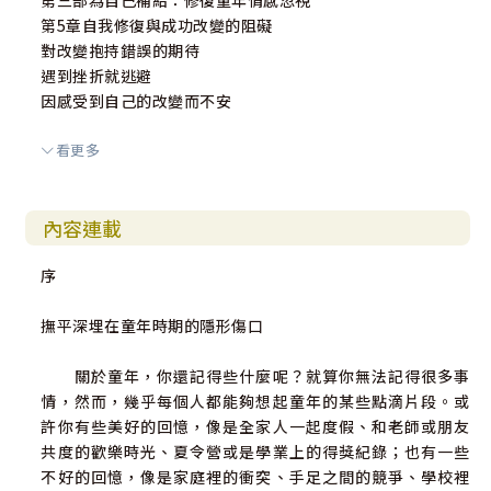
第三部為自己補給：修復童年情感忽視
著同理心的口吻訴說，幫助我們瞭解自己在情感上的障礙，
第5章自我修復與成功改變的阻礙
並為我們指點出一條明路。」──傑弗瑞．皮卡兒博士（Jeff
對改變抱持錯誤的期待
rey Pickar），哈佛醫學院精神醫學系心理學臨床講師
遇到挫折就逃避
因感受到自己的改變而不安
「關於那些你在童年時期沒有得到的東西──父母的引
導、父母與孩子在情感上的連結，以及父母的愛──這是一
看更多
第6章與情緒共處：瞭解、辨認、肯定、分享感覺
本極好的書。在這本令人振奮、可能改變人生的著作之中，
瞭解情緒的作用與價值
作者探討了我們童年時期由於主要照顧者在情感上的疏忽所
辨認並說出你的感覺
造成的傷害，並且教導我們療癒這種創傷的方法。」──泰
內容連載
更細微的覺察並記錄你的感覺
倫斯．瑞爾（Terrence Real），享譽國際的家庭治療師，
接受並從感覺中找到能量和指引
《早安美國》和《ABC新聞》常態性來賓
序
帶著覺知，有自信地表達你的感覺
在關係中，肯定並分享你的感覺
「閱讀韋伯博士的《童年情感忽視》一書，對我兒童暨
撫平深埋在童年時期的隱形傷口
青少年心理學家的工作產生了直接的衝擊。對於童年情感忽
第7章照顧自己需求的技巧和改變清單
視這個概念的構思，以及童年情感忽視對於發展中兒童的重
關於童年，你還記得些什麼呢？就算你無法記得很多事
1. 學習滋養和接納自己
大影響，她在書裡說明得非常清楚，而且這是我在其它地方
情，然而，幾乎每個人都能夠想起童年的某些點滴片段。或
「說不」改變清單
從來沒有聽過的。更重要的是，書中提供了一些臨床指導原
許你有些美好的回憶，像是全家人一起度假、和老師或朋友
「請求幫助」改變清單
則，可以幫助家有兒童和青少年的父母，終結正在孩子身上
共度的歡樂時光、夏令營或是學業上的得獎紀錄；也有一些
「喜歡和不喜歡」改變清單
運作的童年情感忽視。」──史蒂芬妮．克里斯伯格博士（S
不好的回憶，像是家庭裡的衝突、手足之間的競爭、學校裡
「快樂優先」改變清單