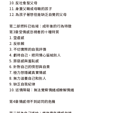
各界讚譽
10. 反社會型父母
11. 身兼父職或母職的孩子
「『童年情感忽視』為許多人在成長過程中莫名感到空
12. 為孩子著想但是缺乏自覺的父母
虛、自責、沮喪與無助的狀態找到了解釋，原來，那些隱藏
在幸福童年生活之下未被滿足的心理需求，是如此渴望被大
第二部燃料已枯竭：成年後的行為特徵
人看見呀！一直到長大後，仍是如此。」──陳志恆（諮商
第3章受情感忽視者的十種特質
心理師、作家）
1. 空虛感
2. 反依賴
「這本由鍾妮斯．韋伯博士所著的好書，很有系統性的
3. 不切實際的自我評價
解答我們周遭人很常見的困擾：為何我們總是渴望親密，卻
4. 虧待自己，把同情心留給別人
又難以承受？作者運用『依附關係』和『情緒智商』，來解
5. 罪惡感與羞恥感
讀以上困擾的源頭：童年情感忽視。全書分別整理出十二種
6. 針對自己的憤怒與自責
導致孩子的情感被忽視的父母類型，受童年情感忽視者的行
7. 極力想隱藏真實情感
為特徵，修復童年情感忽視，從原因、症狀、處置提供十分
8. 無力滋養自己和別人
清楚的說明與建議。」──楊聰財（楊聰才身心診所院長）
9. 缺乏自我紀律
10. 述情障礙：無法覺察情緒或瞭解情緒
「《童年情感忽視》以一種充滿說服力、清晰易懂的方
式，說明『情緒傳承』是如何由父母延續到子女身上。這本
第4章情感得不到認同的危機
書告訴我們，在兒時所接受的教養，如何在成年以後持續影
響我們的情感和社交關係。韋伯博士以經驗豐富、溫暖且帶