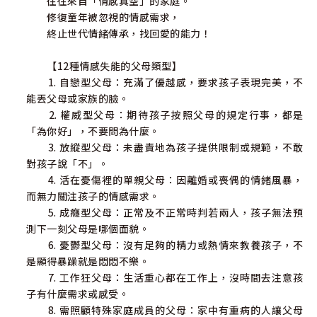
往往來自「情感真空」的家庭。
修復童年被忽視的情感需求，
終止世代情緒傳承，找回愛的能力！
【12種情感失能的父母類型】
1. 自戀型父母：充滿了優越感，要求孩子表現完美，不
能丟父母或家族的臉。
2. 權威型父母：期待孩子按照父母的規定行事，都是
「為你好」，不要問為什麼。
3. 放縱型父母：未盡責地為孩子提供限制或規範，不敢
對孩子說「不」。
4. 活在憂傷裡的單親父母：因離婚或喪偶的情緒風暴，
而無力關注孩子的情感需求。
5. 成癮型父母：正常及不正常時判若兩人，孩子無法預
測下一刻父母是哪個面貌。
6. 憂鬱型父母：沒有足夠的精力或熱情來教養孩子，不
是顯得暴躁就是悶悶不樂。
7. 工作狂父母：生活重心都在工作上，沒時間去注意孩
子有什麼需求或感受。
8. 需照顧特殊家庭成員的父母：家中有重病的人讓父母