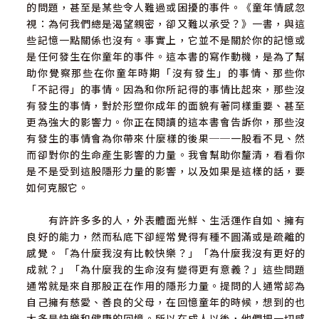
tephanie M. Kriesberg, Psy.D.），兒童暨青少年心理學家
的問題，甚至是某些令人難過或困擾的事件。《童年情感忽
「飲食習慣」改變清單
視：為何我們總是渴望親密，卻又難以承受？》一書，與這
「運動」改變清單
些記憶一點關係也沒有。事實上，它並不是關於你的記憶或
「休息和放鬆」改變清單
是任何發生在你童年的事件。這本書的寫作動機，是為了幫
2. 建立平衡的自我紀律
助你覺察那些在你童年時期「沒有發生」的事情、那些你
「自我紀律」改變清單
「不記得」的事情。因為和你所記得的事情比起來，那些沒
3. 給自己滿滿的安慰
有發生的事情，對於形塑你成年的面貌有著同樣重要、甚至
「自我安慰」改變清單
更為強大的影響力。你正在閱讀的這本書會告訴你，那些沒
4. 體貼自己的情緒
有發生的事情會為你帶來什麼樣的後果──一股看不見、然
而卻對你的生命產生影響的力量。我會幫助你釐清，看看你
第8章終結惡性循環：給孩子你從未擁有的情感支持
是不是受到這股隱形力量的影響，以及如果是這樣的話，要
運用五個原則，處理你在教養上的罪惡感
如何克服它。
肯定到目前為止你已經達成的改變
改變制約，成為可以感受孩子情緒的父母
有許許多多的人，外表體面光鮮、生活運作自如、擁有
良好的能力，然而私底下卻經常覺得有種不圓滿或是疏離的
第9章身為治療師，如何協助童年情感忽視個案
感覺。「為什麼我沒有比較快樂？」「為什麼我沒有更好的
與童年情感忽視相關的兩個領域
成就？」「為什麼我的生命沒有變得更有意義？」這些問題
辨認並診斷童年情感忽視
通常就是來自那股正在作用的隱形力量。提問的人通常認為
療癒的步驟和技巧
自己擁有慈愛、善良的父母，在回憶童年的時候，想到的也
給治療師的十項重點摘要
大多是快樂和健康的回憶。所以在成人以後，他們把一切感