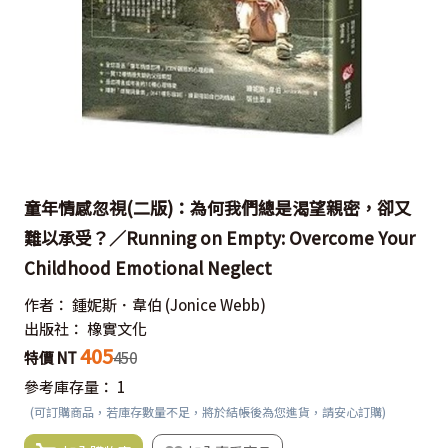
童年情感忽視(二版)：為何我們總是渴望親密，卻又
難以承受？／Running on Empty: Overcome Your
Childhood Emotional Neglect
作者：
鍾妮斯．韋伯
(Jonice Webb)
出版社：
橡實文化
405
特價 NT
450
參考庫存量：
1
(可訂購商品，若庫存數量不足，將於結帳後為您進貨，請安心訂購)