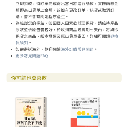
們沒辦法。這種「看不見的掙扎」經常會妨礙那些受苦的人
立即扣款，待訂單完成寄出當日將進行請款，實際請款金
尋求解決之道，甚至是妨礙那些想要幫助他們的專業人士，
額即為出貨單上金額，故如有更改訂單、缺貨或取消訂
所以在寫這本書的時候，我特別針對這一點來指出、界定、
購，皆不會有刷退程序產生。
並且提供一些解決方法，希望能夠對那些在沉默之中受苦、
為維護您的權益，如因個人因素欲辦理退貨，請維持產品
那些想著自己究竟出了什麼問題的人們帶來幫助。
原狀並依原包裝包好，於收到商品鑑賞期七天內，將與欲
退貨之商品、紙本發票及原出貨單寄回。詳細可閱讀
退換
情感忽視之所以如此地不受重視，有個很好的解釋：它
貨須知
。
會躲藏。它藏身在「疏忽」這樣一種過失中，而不是表現為
如需寄送海外，歡迎閱讀
海外訂購常見問題
。
明顯的罪愆；它是家庭照裡頭留白的部分，而不是照片本身
更多常見問題FAQ
捕捉到的事件。它通常是童年時期「沒有」被說出來、「沒
有」被觀察到、「沒有」被記得的事情，而不是那些表現出
來的事情。
你可能也會喜歡
舉例來說，父母可能會為孩子提供溫暖的居所、足夠的
食物與衣物，而且從來不會虐待或是虧待孩子。但是同樣的
父母可能不會注意到正處於青春期的孩子在嗑藥，或是他們
可能給了孩子太多自由，而沒有設立一些可能會導致親子衝
突的限制。當這個青少年長大成人，日後回顧的時候，可能
會看到一個「理想的」童年生活，卻永遠不知道自己的父母
並沒有以他們當時最需要的教養方式來照顧自己。如果這個