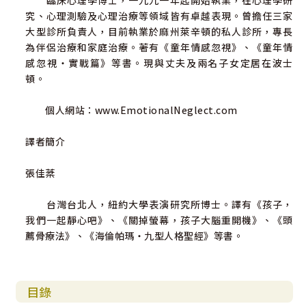
臨床心理學博士，一九九一年起開始執業，在心理學研
7. 極力想隱藏真實情感：覺得一旦深交，別人就不會喜
究、心理測驗及心理治療等領域皆有卓越表現。曾擔任三家
歡我了。
大型診所負責人，目前執業於麻州萊辛頓的私人診所，專長
8. 無力滋養自己和別人：不喜歡需要別人，也不喜歡被
為伴侶治療和家庭治療。著有《童年情感忽視》、《童年情
別人需要。
感忽視・實戰篇》等書。現與丈夫及兩名子女定居在波士
9. 缺乏自我紀律：做事常拖拖拉拉、雜亂無章。
頓。
10. 述情障礙：無法覺察、瞭解、表達自己的情緒。
個人網站：www.EmotionalNeglect.com
【修復童年情感忽視的10個練習】
1.「感覺詞彙表」：841種形容詞，練習覺察自己和他人
譯者簡介
的情緒
2.「說不」改變清單
張佳棻
3.「請求幫助」改變清單
4.「喜歡和不喜歡」改變清單
台灣台北人，紐約大學表演研究所博士。譯有《孩子，
5.「快樂優先」改變清單
我們一起靜心吧》、《關掉螢幕，孩子大腦重開機》、《頭
6.「飲食習慣」改變清單
薦骨療法》、《海倫帕瑪・九型人格聖經》等書。
7.「運動」改變清單
8.「休息和放鬆」改變清單
9.「自我紀律」改變清單
10.「自我安慰」改變清單
目錄