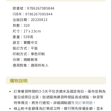
「給予對方極少的注意力或關心，或是不理不睬；特別是因
原書號：9786267085844
為粗心而任其自生自滅。」
ISBN：9786267085844
出版日期：20230413
在社會工作的心理健康專業領域中，「忽視」是一個經
頁數：320
常被提到的字眼，通常被用來指稱那些「身體需求」沒有被
尺寸：17 x 23cm
滿足的依賴者，像是兒童或老人，譬如在冬天沒有穿外套就
重量：538克
去上學的兒童，或是成年女兒老是「忘了」為她補給日用品
語言：繁體中文
的獨居老人。
裝訂方式：平裝
印刷方式：單色印刷
純粹的情感忽視是看不見的。它極其隱諱，很少有具體
分類：親職教育
或是可見的徵兆。事實上，很多在情感上受到忽視的孩子，
適用對象：適用所有人
在身體上都受到非常良好的照顧。他們很多都出生在看似美
滿的家庭，從外在的徵兆來看，我們很難說這本書的寫作對
象受到忽視；事實上，一般人也不認為他們是受到忽視的。
購物說明
既然如此，為何要寫這本書？畢竟，如果學者專家一直
訂單備貨時間約3-5天不包含週末及國定假日，庫存足夠為
以來都沒有注意到情感忽視這個主題，那麼它能有多大的殺
當日或隔日出貨，如遇廠商調貨時間延長或絕版、缺貨等
傷力？事實是，那些受到情感忽視的人都處於痛苦之中，但
特殊情況，將另行通知。詳細請點選
常見訂單問題
。
是他們不知道為什麼會這樣。而且常見的是，治療師也拿他
線上刷卡金額僅為訂單成立時，銀行預先授權金額，並未