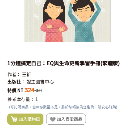
1分鐘搞定自己：EQ與生命更新學習手冊(繁體版)
作者：
王祈
出版社：
證主圖書中心
324
特價 NT
360
參考庫存量：
1
(可訂購商品，若庫存數量不足，將於結帳後為您進貨，請安心訂購)
加入購物車
加入喜愛商品