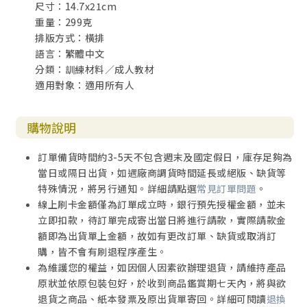
尺寸：14.7x21cm
重量：299克
排版方式：橫排
語言：繁體中文
分類：訓練材料／成人教材
適用對象：適用所有人
購物說明
訂單備貨時間約3-5天不包含週末及國定假日，庫存足夠為
當日或隔日出貨，如遇廠商調貨時間延長或絕版、缺貨等
特殊情況，將另行通知。詳細請點選
常見訂單問題
。
線上刷卡金額僅為訂單成立時，銀行預先授權金額，並未
立即扣款，待訂單完成寄出當日將進行請款，實際請款金
額即為出貨單上金額，故如有更改訂單、缺貨或取消訂
購，皆不會有刷退程序產生。
為維護您的權益，如因個人因素欲辦理退貨，請維持產品
原狀並依原包裝包好，於收到商品鑑賞期七天內，將與欲
退貨之商品、紙本發票及原出貨單寄回。詳細可閱讀
退換