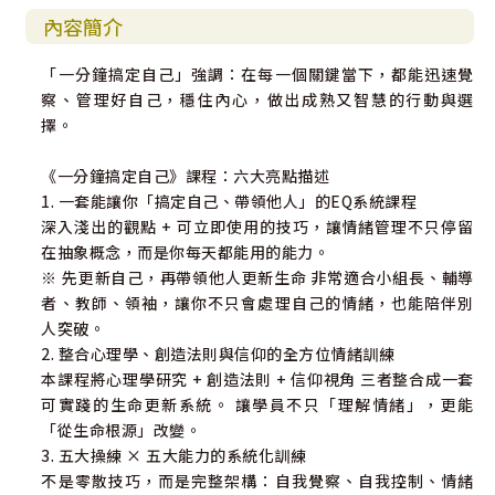
內容簡介
「一分鐘搞定自己」強調：在每一個關鍵當下，都能迅速覺
察、管理好自己，穩住內心，做出成熟又智慧的行動與選
擇。
《一分鐘搞定自己》課程：六大亮點描述
1. 一套能讓你「搞定自己、帶領他人」的EQ系統課程
深入淺出的觀點 + 可立即使用的技巧，讓情緒管理不只停留
在抽象概念，而是你每天都能用的能力。
※ 先更新自己，再帶領他人更新生命 非常適合小組長、輔導
者、教師、領袖，讓你不只會處理自己的情緒，也能陪伴別
人突破。
2. 整合心理學、創造法則與信仰的全方位情緒訓練
本課程將心理學研究 + 創造法則 + 信仰視角 三者整合成一套
可實踐的生命更新系統。 讓學員不只「理解情緒」，更能
「從生命根源」改變。
3. 五大操練 × 五大能力的系統化訓練
不是零散技巧，而是完整架構：自我覺察、自我控制、情緒