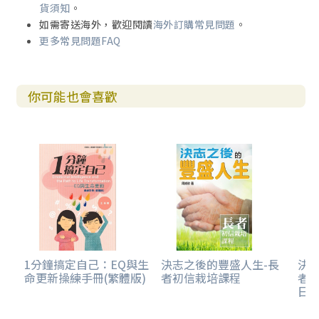
貨須知
。
如需寄送海外，歡迎閱讀
海外訂購常見問題
。
更多常見問題FAQ
你可能也會喜歡
1分鐘搞定自己：EQ與生
決志之後的豐盛人生-長
決
命更新操練手冊(繁體版)
者初信栽培課程
者
日學