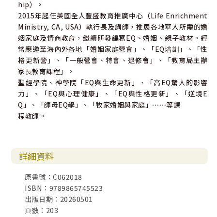
hip）。
2015年起任美國全人豐盛教育推廣中心（Life Enrichment
Ministry, CA, USA）執行長及講師，推展各地華人所需的婚
姻家庭及情商教育，繼續研發編寫EQ、婚姻、親子教材。經
常應邀至海內外各地「婚姻家庭營會」、「EQ培訓」、「性
格更新營」、「一般營會、特會、退修會」、「教育局主辦
家長教育課程」。
聖經學院、神學院「EQ與生命更新」、「高EQ驚人的影響
力」、「EQ與心理健康」、「EQ與性格更新」、「逆境E
Q」、「師母EQ學」、「牧家婚姻與家庭」⋯⋯等課
程教師。
詳細資料
原書號：C062018
ISBN：9789865745523
出版日期：20260501
頁數：203