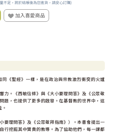
數量不足，將於結帳後為您進貨，請安心訂購)
加入喜愛商品
如同《聖經》一樣，是在政治與宗教激烈衝突的火爐
響力。《西敏信條》與《大小要理問答》及《公眾敬
問題，也提供了更多的啟發。在基督教的世界中，這
益。
小要理問答》及《公眾敬拜指南》）。本書會提出一
自行挖掘其中寶貴的教導。為了協助他們，每一課都