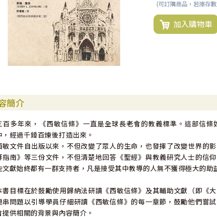
(可訂購商品，若庫存
加入購物車
容簡介
三百多年來，《西敏信條》一直是全球長老會的教義標準。這部信條
中，經過千錘百煉後打造出來。
西敏文件自出版以來，不但改變了眾人的生命，也發揮了改變世界的影
拜指南》等三份文件，不但清楚地回答《聖經》與教義研究人士的信仰
些文獻始終都有一群支持者，凡是接受其中教導的人無不獲得極大的助
本書目標在於鼓勵使用歸納法研讀《西敏信條》及其輔助文獻（即《大
連串問題以引導學員仔細研讀《西敏信條》的每一章節，鼓勵他們嘗試
會提供相關的背景與內容簡介。