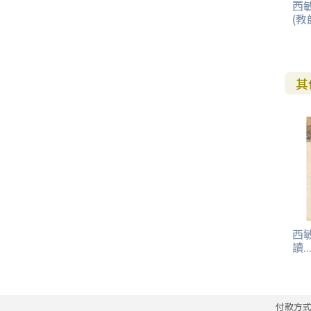
西
(教
其
西
讀..
付款方