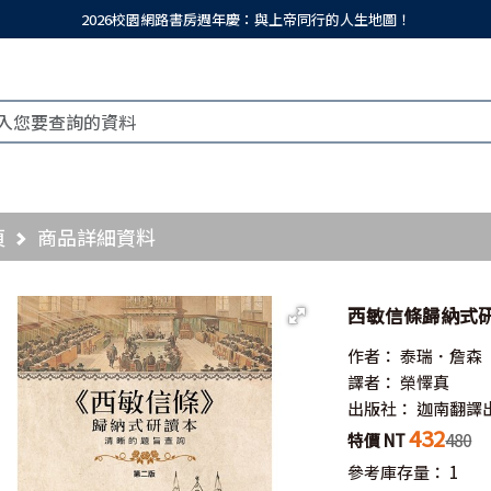
2026校園網路書房週年慶：與上帝同行的人生地圖！
頁
商品詳細資料
西敏信條歸納式研
作者：
泰瑞．詹森
譯者：
榮懌真
出版社：
迦南翻譯
432
特價 NT
480
參考庫存量：
1