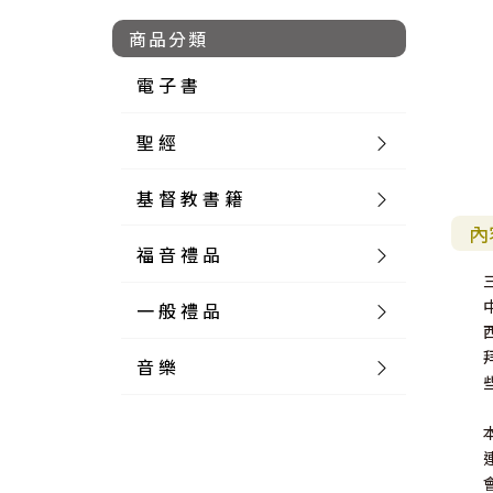
商品分類
電 子 書
聖 經
基 督 教 書 籍
新 舊 約 聖 經
內
福 音 禮 品
簡 體 聖 經
聖 經 論 叢
和 合 本
一 般 禮 品
英 文 聖 經
神 學 類
福 音 飾 品 配 件
和 合 本 標 點
參 考 書 工 具 書
音 樂
外 文 聖 經
實 踐 神 學
福 音 家 飾 用 品
一 般 卡 片
新 標 點 和 合 本
K J V
摩 西 五 經
系 統 神 學
福 音 項 鍊
讀 經 法
中 外 文 聖 經
教 會 歷 史
福 音 生 活 雜 貨
一 般 文 具
詩 本 樂 譜
和 合 本 修 訂 版
E S V
歷 史 書
神 、 創 造
宣 教 差 傳
福 音 耳 環 / 耳 夾
福 音 桌 飾 品
萬 用 卡
釋 經 法
創 世 記
註 釋 本 聖 經
生 命 造 就
福 音 食 器 廚 房
食 器 廚 房
C D
現 代 中 文 譯 本
G N B
和 合 本 / N I V
舊 約 註 釋
基 督
社 會 參 與
歷 史
福 音 手 環 / 手 鍊
福 音 布 軸 掛 畫
福 音 服 飾 布 品
貼 紙
日 記 . 筆 記
音 樂 叢 書
聖 經 概 論
出 埃 及 記
約 書 亞 記