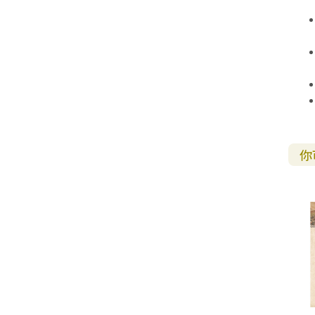
其 他 中 外 文 聖 經
新 約 歷 史 書
青 少 年
靈 恩
研 經 材 料
詩 、 散 文
福 音 包 裝 用 品
聖 經 故 事
約 拿 書
約 翰 福 音
加 拉 太 書
雅 各 書
啟 示 錄
信 徒 神 學
福 音 明 信 片 . 書 籤
成 人
教 育
兒 童 教 材
劇 本 遊 戲
福 音 文 具 雜 貨
聖 經 神 學
彌 迦 書
以 弗 所 書
彼 得 前 書
使 徒 行 傳
靈 界
福 音 季 節 卡
職 業
文 字 工 作
青 少 年 教 材
兒 童 故 事 C D
偽 經 次 經
那 鴻 書
腓 立 比 書
彼 得 後 書
福 音 小 禮 卡
特 殊 問 題
小 組 教 會
幼 稚 教 材
畫 冊
哈 巴 谷 書
歌 羅 西 書
約 翰 壹 、 貳 、 參 書
其 他 福 音 卡 片
生 活 教 導
成 人 教 材
西 番 雅 書
帖 撒 羅 尼 迦 前 後
猶 大 書
你
主 日 學 教 材
哈 該 書
提 摩 太 前 後
歸 納 法 研 經
撒 迦 利 亞 書
提 多 書
紙 品
瑪 拉 基 書
腓 利 門 書
教 牧 書 信