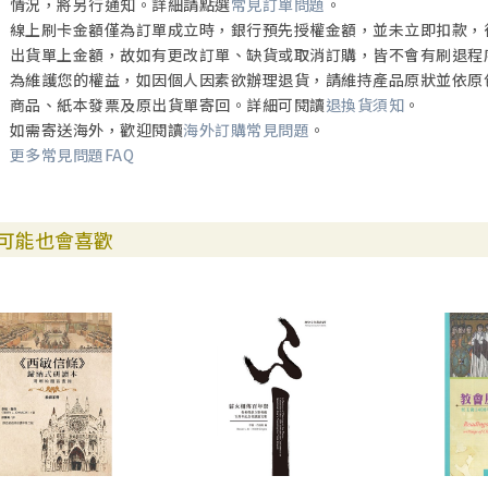
情況，將另行通知。詳細請點選
常見訂單問題
。
線上刷卡金額僅為訂單成立時，銀行預先授權金額，並未立即扣款，
出貨單上金額，故如有更改訂單、缺貨或取消訂購，皆不會有刷退程
為維護您的權益，如因個人因素欲辦理退貨，請維持產品原狀並依原
商品、紙本發票及原出貨單寄回。詳細可閱讀
退換貨須知
。
如需寄送海外，歡迎閱讀
海外訂購常見問題
。
更多常見問題FAQ
可能也會喜歡