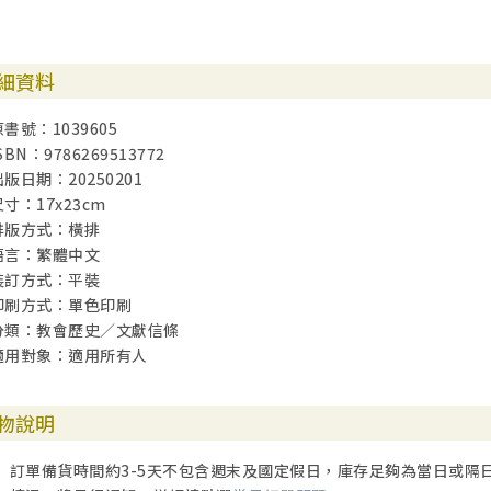
細資料
原書號：1039605
SBN：9786269513772
出版日期：20250201
尺寸：17x23cm
排版方式：橫排
語言：繁體中文
裝訂方式：平裝
印刷方式：單色印刷
分類：教會歷史／文獻信條
適用對象：適用所有人
物說明
訂單備貨時間約3-5天不包含週末及國定假日，庫存足夠為當日或隔