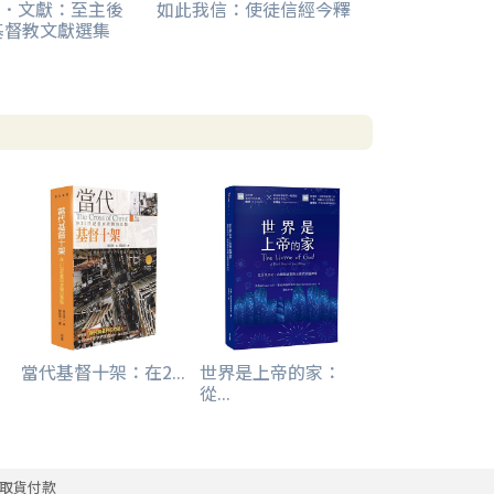
．文獻：至主後
如此我信：使徒信經今釋
年基督教文獻選集
當代基督十架：在2...
世界是上帝的家：
從...
取貨付款