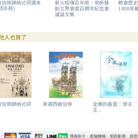
敏信條歸納式研讀本
薪火相傳百年祭：倪柝聲
教會歷史
師手冊)
創立聚會處百周年紀念會
1400
議論文集
他人也買了
敏信條歸納式研
新譯西敏信條
全備的基督：律法
.
主...
式：
傳真刷卡、虛擬轉帳、郵政劃撥、超商