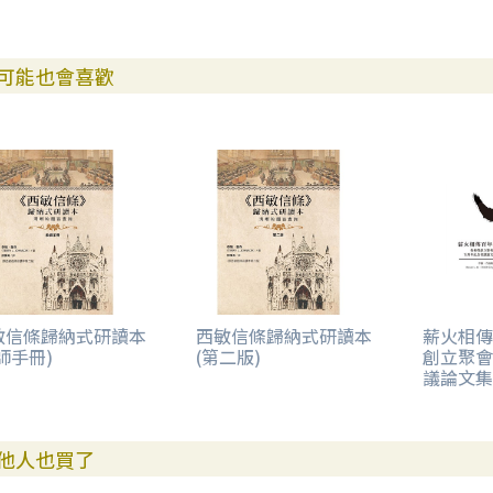
可能也會喜歡
敏信條歸納式研讀本
西敏信條歸納式研讀本
薪火相傳
師手冊)
(第二版)
創立聚會
議論文集
他人也買了