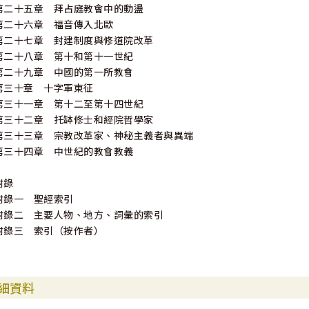
第二十五章 拜占庭教會中的動盪
第二十六章 福音傳入北歐
第二十七章 封建制度與修道院改革
第二十八章 第十和第十一世紀
第二十九章 中國的第一所教會
第三十章 十字軍東征
第三十一章 第十二至第十四世紀
第三十二章 托缽修士和經院哲學家
第三十三章 宗教改革家、神秘主義者與異端
第三十四章 中世紀的教會教義
附錄
附錄一 聖經索引
附錄二 主要人物、地方、詞彙的索引
附錄三 索引（按作者）
細資料