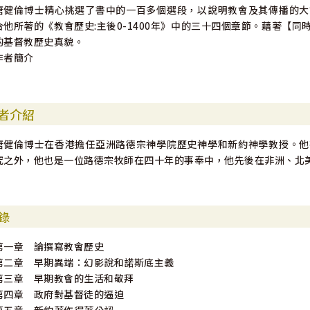
唐健倫博士精心挑選了書中的一百多個選段，以說明教會及其傳播的大
合他所著的《教會歷史:主後0-1400年》中的三十四個章節。藉著【
的基督教歷史真貌。
作者簡介
者介紹
唐健倫博士在香港擔任亞洲路德宗神學院歷史神學和新約神學教授。他
究之外，他也是一位路德宗牧師在四十年的事奉中，他先後在非洲、北
錄
第一章 論撰寫教會歷史
第二章 早期異端：幻影說和諾斯底主義
第三章 早期教會的生活和敬拜
第四章 政府對基督徒的逼迫