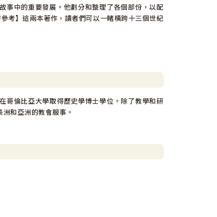
故事中的重要發展。他劃分和整理了各個部份，以配
同時參考】這兩本著作，讀者們可以一睹橫跨十三個世紀
在哥倫比亞大學取得歷史學博士學位。除了教學和研
美洲和亞洲的教會服事。