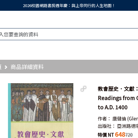
2026校園網路書房週年慶：與上帝同行的人生地圖！
頁
商品詳細資料
教會歷史．文獻：
Readings from C
to A.D. 1400
作者：
唐健倫 (Glen
出版社：
亞洲路德
648
特價 NT
720