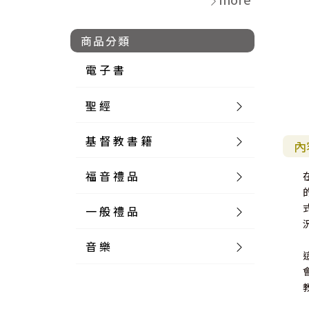
商品分類
電 子 書
聖 經
基 督 教 書 籍
新 舊 約 聖 經
內
福 音 禮 品
簡 體 聖 經
聖 經 論 叢
和 合 本
一 般 禮 品
英 文 聖 經
神 學 類
福 音 飾 品 配 件
和 合 本 標 點
參 考 書 工 具 書
音 樂
外 文 聖 經
實 踐 神 學
福 音 家 飾 用 品
一 般 卡 片
新 標 點 和 合 本
K J V
摩 西 五 經
系 統 神 學
福 音 項 鍊
讀 經 法
中 外 文 聖 經
教 會 歷 史
福 音 生 活 雜 貨
一 般 文 具
詩 本 樂 譜
和 合 本 修 訂 版
E S V
歷 史 書
神 、 創 造
宣 教 差 傳
福 音 耳 環 / 耳 夾
福 音 桌 飾 品
萬 用 卡
釋 經 法
創 世 記