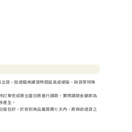
日出貨，如遇廠商調貨時間延長或絕版、缺貨等特殊
待訂單完成寄出當日將進行請款，實際請款金額即為
序產生。
包裝包好，於收到商品鑑賞期七天內，將與欲退貨之