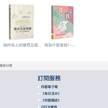
給所有人的摩西五經...
我為什麼是我?--...
取貨付款
訂閱服務
校園電子報
《每日活水》
《校園雜誌》
OPEN學習