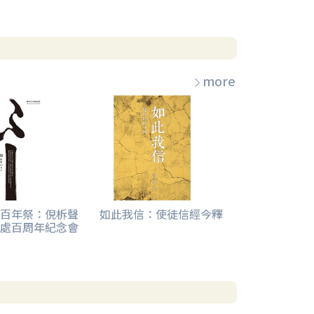
more
百年祭：倪柝聲
如此我信：使徒信經今釋
處百周年紀念會