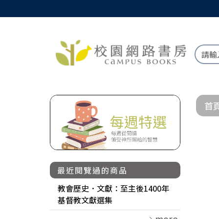
首
最近閱覽過的商品
教會歷史．文獻：至主後1400年
基督教文獻選集
more