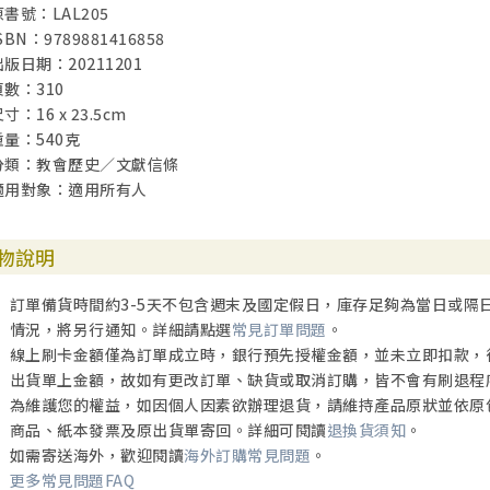
原書號：LAL205
SBN：9789881416858
出版日期：20211201
頁數：310
寸：16 x 23.5cm
重量：540克
分類：教會歷史／文獻信條
適用對象：適用所有人
物說明
訂單備貨時間約3-5天不包含週末及國定假日，庫存足夠為當日或隔
情況，將另行通知。詳細請點選
常見訂單問題
。
線上刷卡金額僅為訂單成立時，銀行預先授權金額，並未立即扣款，
出貨單上金額，故如有更改訂單、缺貨或取消訂購，皆不會有刷退程
為維護您的權益，如因個人因素欲辦理退貨，請維持產品原狀並依原
商品、紙本發票及原出貨單寄回。詳細可閱讀
退換貨須知
。
如需寄送海外，歡迎閱讀
海外訂購常見問題
。
更多常見問題FAQ