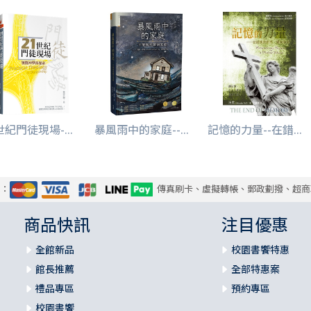
世紀門徒現場-...
暴風雨中的家庭--...
記憶的力量--在錯...
式：
傳真刷卡、虛擬轉帳、郵政劃撥、超商
商品快訊
注目優惠
全館新品
校園書饗特惠
館長推薦
全部特惠案
禮品專區
預約專區
校園書饗