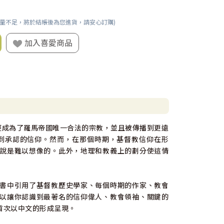
數量不足，將於結帳後為您進貨，請安心訂購)
加入喜愛商品
經成為了羅馬帝國唯一合法的宗教，並且被傳播到更遠
得到承認的信仰。然而，在那個時期，基督教信仰在形
說是難以想像的。此外，地理和教義上的劃分使這情
書中引用了基督教歷史學家、每個時期的作家、教會
以讓你認識到最著名的信仰偉人、教會領袖、關鍵的
首次以中文的形成呈現。