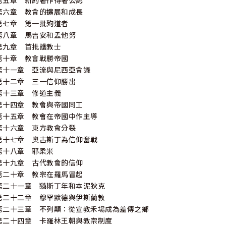
第五章 新約著作得著公認
第六章 教會的擴展和成長
第七章 第一批殉道者
第八章 馬吉安和孟他努
第九章 首批護教士
第十章 教會戰勝帝國
第十一章 亞流與尼西亞會議
第十二章 三一信仰勝出
第十三章 修道主義
第十四章 教會與帝國同工
第十五章 教會在帝國中作主導
第十六章 東方教會分裂
第十七章 奧古斯丁為信仰奮戰
第十八章 耶柔米
第十九章 古代教會的信仰
第二十章 教宗在羅馬冒起
第二十一章 猶斯丁年和本泥狄克
第二十二章 穆罕默德與伊斯蘭教
第二十三章 不列顛：從宣教禾場成為差傳之鄉
第二十四章 卡羅林王朝與教宗制度