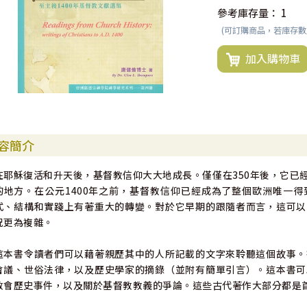
參考庫存量：
1
(可訂購商品，若庫存
加入購物車
容簡介
在耶穌復活和升天後，基督教信仰大大地成長。僅僅在350年後，它已
的地方。在公元1400年之前，基督教信仰已經成為了整個歐洲唯一
式、結構和實踐上有著重大的轉變。對於它早期的跟隨者而言，這可以
況更為複雜。
這本書令讀者們可以藉著親歷其中的人所記載的文字來聆聽這個故事。
會議、世俗法律，以及歷史學家的摘錄（並附有簡單引言）。這本書可
教會歷史事件，以及關於基督教教義的爭論。這些古代著作大部分都是