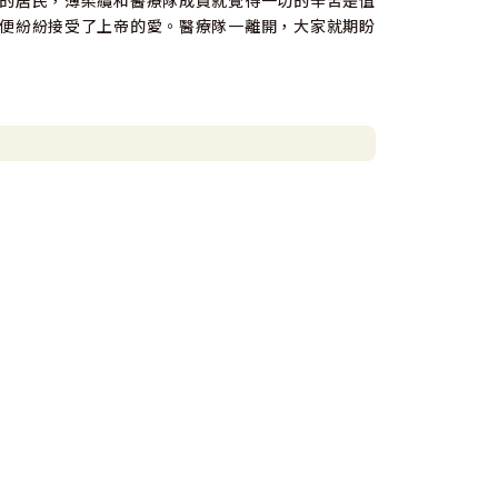
的居民，薄柔纜和醫療隊成員就覺得一切的辛苦是值
便紛紛接受了上帝的愛。醫療隊一離開，大家就期盼