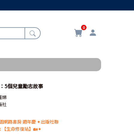
0
：5個兒童勵志故事
蓮娣
版社
 校園網路書房 週年慶 ✦出版社聯
x 【生命修復站】🏡✦