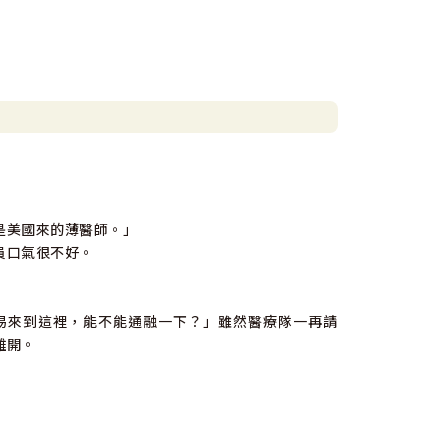
是美國來的薄醫師。」
員口氣很不好。
易來到這裡，能不能通融一下？」雖然醫療隊一再請
離開。