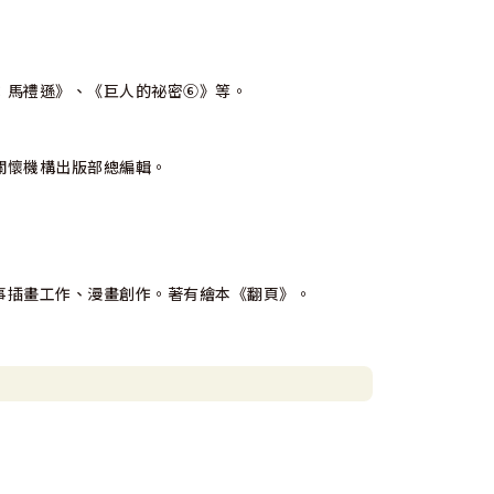
：馬禮遜》、《巨人的祕密⑥》等。
關懷機構出版部總編輯。
事插畫工作、漫畫創作。著有繪本《翻頁》。