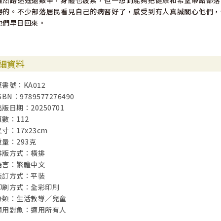
雖然路途遙遠艱辛，身體也疲累，但一想到能夠把健康和希望帶給部落
得的。不少部落居民看見自己的病醫好了，感受到有人真誠關心他們，
他們早日回來。
細資料
原書號：KA012
SBN：9789577276490
出版日期：20250701
頁數：112
尺寸：17x23cm
重量：293克
排版方式：橫排
語言：繁體中文
裝訂方式：平裝
印刷方式：全彩印刷
分類：生活教導／兒童
適用對象：適用所有人