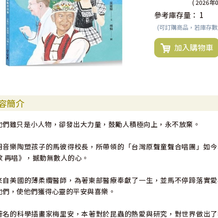
( 2026年
參考庫存量：
1
(可訂購商品，若庫存
加入購物車
容簡介
他們雖只是小人物，卻發出大力量，鼓勵人積極向上，永不放棄。
用音樂陶塑孩子的馬彼得校長，所帶領的「台灣原聲童聲合唱團」如今
歌 再唱》，撼動無數人的心。
來自美國的薄柔纜醫師，為著東部醫療奉獻了一生，並馬不停蹄落實愛
他們，使他們獲得心靈的平安與喜樂。
著名的科學插畫家梅里安，本著對於昆蟲的熱愛與研究，對世界做出了