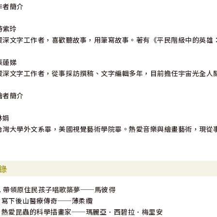
作者簡介
游紫玲
資深文字工作者，喜歡聽故事，用筆寫故事。著有《平民階級中的英雄
張蓮娣
資深文字工作者，從事採訪撰稿、文字編輯多年，目前擔任宇宙光全人
繪者簡介
林娟
台灣大學外文系畢，美國視覺藝術學院畢。熱愛音樂與繪畫藝術，現從
錄
1. 帶領原住民孩子唱歌築夢──馬彼得
2 寫下後山醫療傳奇──薄柔纜
3 熱愛昆蟲的科學插畫家──瑪麗亞．西碧拉．梅里安