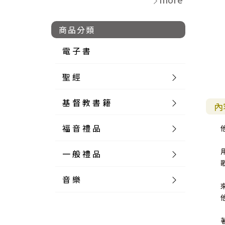
商品分類
電 子 書
聖 經
基 督 教 書 籍
新 舊 約 聖 經
內
福 音 禮 品
簡 體 聖 經
聖 經 論 叢
和 合 本
一 般 禮 品
英 文 聖 經
神 學 類
福 音 飾 品 配 件
和 合 本 標 點
參 考 書 工 具 書
音 樂
外 文 聖 經
實 踐 神 學
福 音 家 飾 用 品
一 般 卡 片
新 標 點 和 合 本
K J V
摩 西 五 經
系 統 神 學
福 音 項 鍊
讀 經 法
中 外 文 聖 經
教 會 歷 史
福 音 生 活 雜 貨
一 般 文 具
詩 本 樂 譜
和 合 本 修 訂 版
E S V
歷 史 書
神 、 創 造
宣 教 差 傳
福 音 耳 環 / 耳 夾
福 音 桌 飾 品
萬 用 卡
釋 經 法
創 世 記