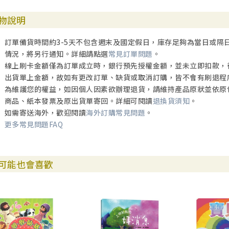
物說明
訂單備貨時間約3-5天不包含週末及國定假日，庫存足夠為當日或隔
情況，將另行通知。詳細請點選
常見訂單問題
。
線上刷卡金額僅為訂單成立時，銀行預先授權金額，並未立即扣款，
出貨單上金額，故如有更改訂單、缺貨或取消訂購，皆不會有刷退程
為維護您的權益，如因個人因素欲辦理退貨，請維持產品原狀並依原
商品、紙本發票及原出貨單寄回。詳細可閱讀
退換貨須知
。
如需寄送海外，歡迎閱讀
海外訂購常見問題
。
更多常見問題FAQ
可能也會喜歡