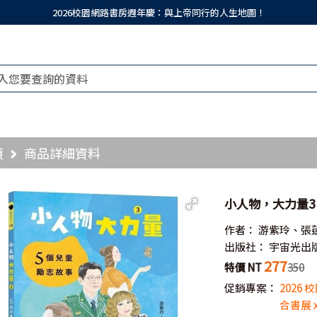
2026校園網路書房週年慶：與上帝同行的人生地圖！
頁
商品詳細資料
小人物，大力量3
作者：
游紫玲、張
出版社：
宇宙光出
277
特價 NT
350
促銷專案：
2026
合書展 