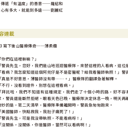
4 傳遞「有溫度」的善意──羅紹和
5 心有多大，就能到多遠──劉麗紅
容連載
03 寫下後山醫療傳奇──薄柔纜
「你們在這裡幹嘛？」
「警員先生，您好，我們是山地巡迴醫療隊，來替這裡的人看病，這位
「看病？我怎麼知道這個阿兜仔是不是密醫呢？給我看醫師執照！」警
「真是不好意思，薄醫師沒有帶……。」醫療隊的翻譯急著解釋。
「不行，沒看到證件，別想在這裡看病。」
「拜託啦，我們不知道有這種規定，我們走了十個小時的路，好不容
求，警員還是斷然拒絕。眼看天色已晚，醫療隊決定休息一晚，明天再
奇妙的是，第二天清早，醫療隊準備離開時，警員急匆匆跑來。
「美國醫師，快點救我，我肚子痛死了！」
「警員先生，可是我沒帶執照，不能看病呀！」
「沒關係，沒關係，你是醫師，當然可以看病啊！」