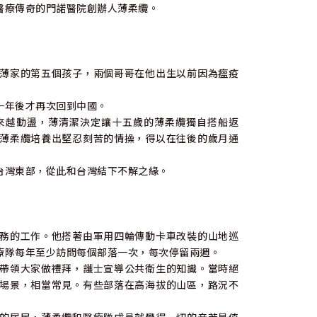
醫療傳奇的門諾醫院創辦人薄柔纜。
薄家的第五個孩子，兩個哥哥在他出生以前因為瘟疫
一年後才再次回到中國。
來越動盪，薄清潔決定讓十五歲的薄柔纜獨自搭船返
薄柔纜培養出堅忍刻苦的情操，得以在往後的歲月通
台灣東部，從此和台灣結下不解之緣。
務的工作。他搭著由軍用四輪傳動卡車改裝的山地巡
療隊每年至少訪問每個部落一次，每次停留兩週。
帶領大家做禮拜，護士宣導公共衛生的知識。當時絕
場景，相當常見。有些部落在高海拔的山區，路況不