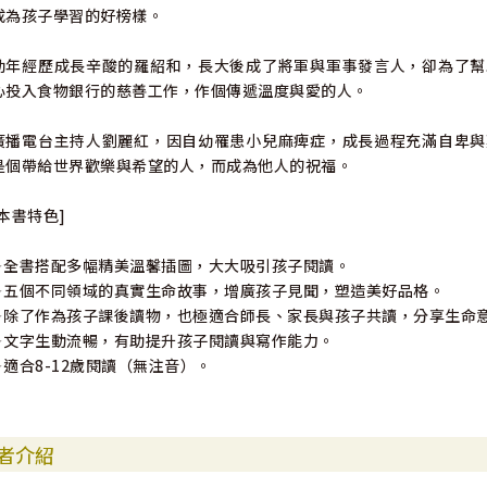
成為孩子學習的好榜樣。
幼年經歷成長辛酸的羅紹和，長大後成了將軍與軍事發言人，卻為了幫
心投入食物銀行的慈善工作，作個傳遞溫度與愛的人。
廣播電台主持人劉麗紅，因自幼罹患小兒麻痺症，成長過程充滿自卑與
是個帶給世界歡樂與希望的人，而成為他人的祝福。
[本書特色]
✦全書搭配多幅精美溫馨插圖，大大吸引孩子閱讀。
✦五個不同領域的真實生命故事，增廣孩子見聞，塑造美好品格。
✦除了作為孩子課後讀物，也極適合師長、家長與孩子共讀，分享生
✦文字生動流暢，有助提升孩子閱讀與寫作能力。
✦適合8-12歲閱讀（無注音）。
者介紹