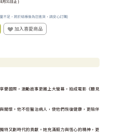
08月31日止 )
數量不足，將於結帳後為您進貨，請安心訂購)
加入喜愛商品
享譽國際，激勵故事更搬上大螢幕，拍成電影《聽見
與關懷。他不但醫治病人，使他們恢復健康，更陪伴
獨特又劃時代的貢獻。她充滿毅力與恆心的精神，更