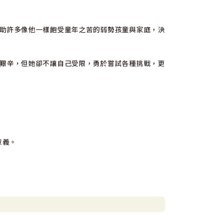
助許多像他一樣飽受童年之苦的弱勢孩童與家庭，決
艱辛，但她卻不讓自己受限，勇於嘗試各種挑戰，更
命意義。