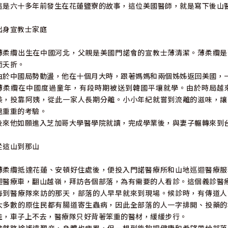
這是六十多年前發生在花蓮鹽寮的故事，這位美國醫師，就是寫下後山
出身宣教士家庭
薄柔纜出生在中國河北，父親是美國門諾會的宣教士薄清潔。薄柔纜是
而夭折。
由於中國局勢動盪，他在十個月大時，跟著媽媽和兩個姊姊返回美國，
薄柔纜在中國度過童年，有段時期被送到韓國平壤就學。由於時局越
美，投靠阿姨，從此一家人長期分離。小小年紀就嘗到流離的滋味，讓
過重重的考驗。
後來他如願進入芝加哥大學醫學院就讀，完成學業後，與妻子輾轉來到
從這山到那山
薄柔纜抵達花蓮、安頓好住處後，便投入門諾醫療所和山地巡迴醫療服
迴醫療車，翻山越嶺，拜訪各個部落，為有需要的人看診。這個義診醫
每到醫療隊來訪的那天，部落的人早早就來到現場。候診時，有傳道人
大多數的原住民都有腸道寄生蟲病，因此全部落的人一字排開、投藥的
佳，車子上不去，醫療隊只好背著笨重的醫材，緩緩步行。