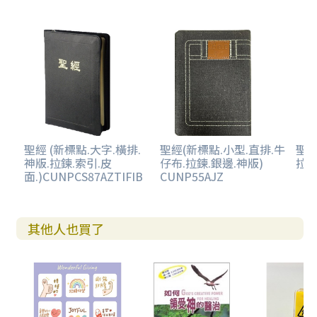
聖經 (新標點.大字.橫排.
聖經(新標點.小型.直排.牛
聖經
神版.拉鍊.索引.皮
仔布.拉鍊.銀邊.神版)
拉鍊
面.)CUNPCS87AZTIFIB
CUNP55AJZ
其他人也買了