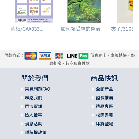
貼紙/GAA033...
如何領受神的醫治
夾子/3108/黃
付款方式：
傳真刷卡、虛擬轉帳、郵
政劃撥、超商取貨付款
關於我們
商品快訊
常見問題FAQ
全館新品
聯絡我們
館長推薦
門市資訊
禮品專區
徵人啟事
校園書饗
消息活動
即將登場
隱私權政策