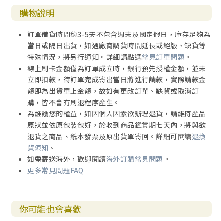
購物說明
訂單備貨時間約3-5天不包含週末及國定假日，庫存足夠為
當日或隔日出貨，如遇廠商調貨時間延長或絕版、缺貨等
特殊情況，將另行通知。詳細請點選
常見訂單問題
。
線上刷卡金額僅為訂單成立時，銀行預先授權金額，並未
立即扣款，待訂單完成寄出當日將進行請款，實際請款金
額即為出貨單上金額，故如有更改訂單、缺貨或取消訂
購，皆不會有刷退程序產生。
為維護您的權益，如因個人因素欲辦理退貨，請維持產品
原狀並依原包裝包好，於收到商品鑑賞期七天內，將與欲
退貨之商品、紙本發票及原出貨單寄回。詳細可閱讀
退換
貨須知
。
如需寄送海外，歡迎閱讀
海外訂購常見問題
。
更多常見問題FAQ
你可能也會喜歡