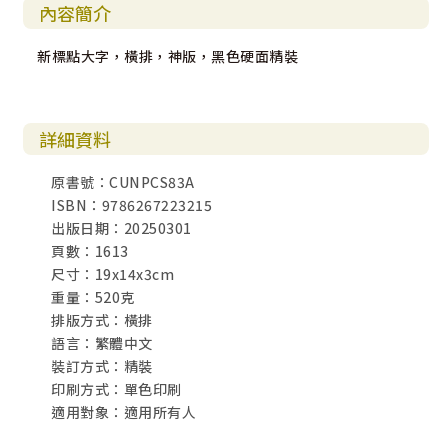
內容簡介
新標點大字，橫排，神版，黑色硬面精裝
詳細資料
原書號：CUNPCS83A
ISBN：9786267223215
出版日期：20250301
頁數：1613
尺寸：19x14x3cm
重量：520克
排版方式：橫排
語言：繁體中文
裝訂方式：精裝
印刷方式：單色印刷
適用對象：適用所有人