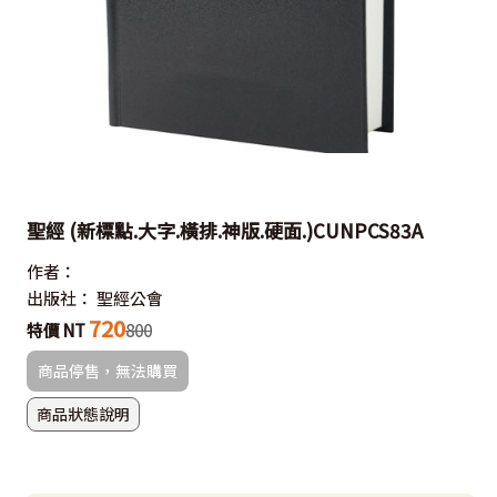
聖經 (新標點.大字.橫排.神版.硬面.)CUNPCS83A
作者：
出版社：
聖經公會
720
特價 NT
800
商品停售，無法購買
商品狀態說明