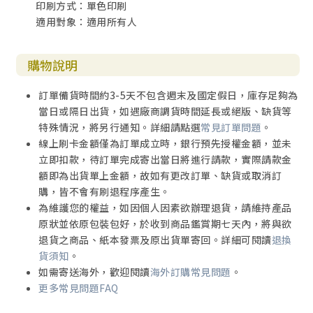
印刷方式：單色印刷
適用對象：適用所有人
購物說明
訂單備貨時間約3-5天不包含週末及國定假日，庫存足夠為
當日或隔日出貨，如遇廠商調貨時間延長或絕版、缺貨等
特殊情況，將另行通知。詳細請點選
常見訂單問題
。
線上刷卡金額僅為訂單成立時，銀行預先授權金額，並未
立即扣款，待訂單完成寄出當日將進行請款，實際請款金
額即為出貨單上金額，故如有更改訂單、缺貨或取消訂
購，皆不會有刷退程序產生。
為維護您的權益，如因個人因素欲辦理退貨，請維持產品
原狀並依原包裝包好，於收到商品鑑賞期七天內，將與欲
退貨之商品、紙本發票及原出貨單寄回。詳細可閱讀
退換
貨須知
。
如需寄送海外，歡迎閱讀
海外訂購常見問題
。
更多常見問題FAQ