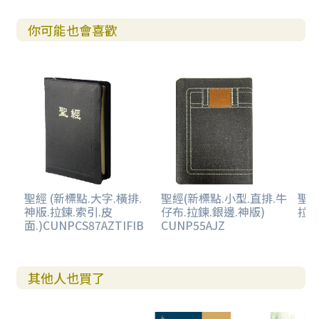
你可能也會喜歡
聖經 (新標點.大字.橫排.
聖經(新標點.小型.直排.牛
聖經
神版.拉鍊.索引.皮
仔布.拉鍊.銀邊.神版)
拉鍊
面.)CUNPCS87AZTIFIB
CUNP55AJZ
其他人也買了