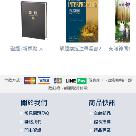
聖經 (新標點.大...
解經講道注釋叢書2...
充滿神同在的人
付款方式：
傳真刷卡、虛擬轉帳、郵
政劃撥、超商取貨付款
關於我們
商品快訊
常見問題FAQ
全館新品
聯絡我們
館長推薦
門市資訊
禮品專區