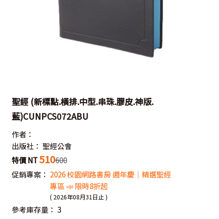
聖經 (新標點.橫排.中型.串珠.膠皮.神版.
藍)CUNPCS072ABU
作者：
出版社：
聖經公會
510
特價 NT
600
促銷專案：
2026 校園網路書房 週年慶｜精選聖經
專區 📣 限時8折起
( 2026年08月31日止 )
參考庫存量：
3