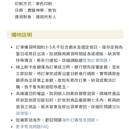
印刷方式：單色印刷
分類：實踐神學／教牧
適用對象：適用所有人
購物說明
訂單備貨時間約3-5天不包含週末及國定假日，庫存足夠為
當日或隔日出貨，如遇廠商調貨時間延長或絕版、缺貨等
特殊情況，將另行通知。詳細請點選
常見訂單問題
。
線上刷卡金額僅為訂單成立時，銀行預先授權金額，並未
立即扣款，待訂單完成寄出當日將進行請款，實際請款金
額即為出貨單上金額，故如有更改訂單、缺貨或取消訂
購，皆不會有刷退程序產生。
為維護您的權益，如因個人因素欲辦理退貨，請維持產品
原狀並依原包裝包好，於收到商品鑑賞期七天內，將與欲
退貨之商品、紙本發票及原出貨單寄回。詳細可閱讀
退換
貨須知
。
如需寄送海外，歡迎閱讀
海外訂購常見問題
。
更多常見問題FAQ