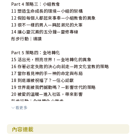
Part 4 策略三：小組教會
11 塑造生命成長的環境—小組的架構
12 假如每個人都起來事奉—小組教會的異象
13 很不一樣的男人—興起弟兄的大軍
14 讓心靈沉澱的五分鐘—靈修專線
彤步行動｜禱讀
Part 5 策略四：全地轉化
15 活出光，照亮世界！—全地轉化的異象
16 存著必定失敗的決心向前走—跨文化宣教的策略
17 當你看見神的手—神的命定與布局
18 到底誰被祝福了？—信心認獻
19 世界能被我們撼動嗎？—影響世代的策略
20 被愛的溫暖—進入社區，帶來影響
彤步行動｜全地轉化小撇步
看更多
Part 6 榮耀的教會
21 築夢的地方—夢想與場地
內容連載
22 看得見的榮耀—Shekinah Glory 神榮耀的居所