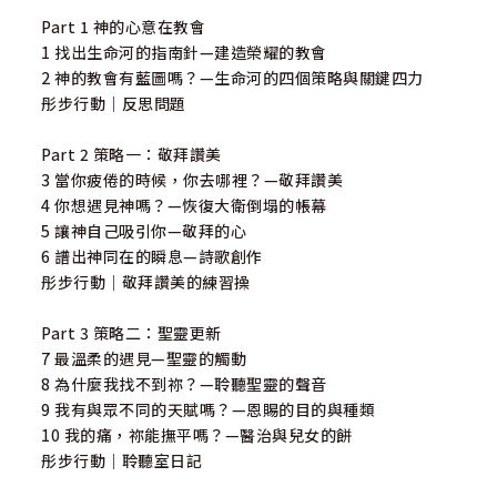
Part 1 神的心意在教會
1 找出生命河的指南針—建造榮耀的教會
2 神的教會有藍圖嗎？—生命河的四個策略與關鍵四力
彤步行動｜反思問題
Part 2 策略一：敬拜讚美
3 當你疲倦的時候，你去哪裡？—敬拜讚美
4 你想遇見神嗎？—恢復大衛倒塌的帳幕
5 讓神自己吸引你—敬拜的心
6 譜出神同在的瞬息—詩歌創作
彤步行動｜敬拜讚美的練習操
Part 3 策略二：聖靈更新
7 最溫柔的遇見—聖靈的觸動
8 為什麼我找不到祢？—聆聽聖靈的聲音
9 我有與眾不同的天賦嗎？—恩賜的目的與種類
10 我的痛，祢能撫平嗎？—醫治與兒女的餅
彤步行動｜聆聽室日記