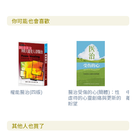
你可能也會喜歡
權能醫治(四版)
醫治受傷的心(簡體)：性
中
虐待的心靈創痛與更新的
離
盼望
其他人也買了