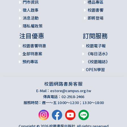
門市資訊
禮品專區
徵人啟事
校園書饗
消息活動
即將登場
隱私權政策
注目優惠
訂閱服務
校園書饗特惠
校園電子報
全部特惠案
《每日活水》
預約專區
《校園雜誌》
OPEN學習
校園網路書房客服
E-Mail：
estore@campus.org.tw
傳真電話：02-2918-2466
服務時間：週一～五 10:00～12:30；13:30～18:00
Copyright © 2026 校園書房出版社. All rights reserved