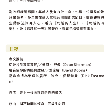
建立了三百多間分堂。
劉牧師講道精闢，集感人及有力於一身，也是一位優秀的敬
拜帶領者。多年來在華人電視台開闢勵志節目，敏銳觀察與
生動敘述深得人心，著有《跨越的人生》、《跨越的時
刻》，及《跨越的一天》等著作。與妻子梅蕾育有兩女。
目錄
專文推薦
從矽谷到萬國萬民/／迪恩‧ 舒曼（Dean Sherman）
福音使命的實踐與啟發/／董家驊（David Doong）
當教會成為榮耀的居所／狄克‧ 伊斯特曼（Dick Eastma
n）
自序 走上一條向來沒走過的道路
序曲 撐著時間的輕舟—回首生命河