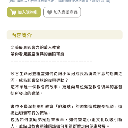
(可訂購商品，若庫存數量不足，將於結帳後為您進貨，請安心訂購)
加入購物車
加入喜愛商品
內容簡介
北美最具影響力的華人教會
帶你看見屬靈復興的無限可能
==============================
矽谷生命河靈糧堂如何從細小溪河成長為湧流不息的恩典之
河，成為影響全球的復興運動？
這不單是一個教會的故事，更是向每位渴望教會復興的基督
徒所發出的邀請。
書中不僅深刻剖析教會「飽和點」的現象造成增長瓶頸，還
提出切實可行的策略，
包括如何激勵弟兄起來事奉，如何塑造小組文化以吸引新
人，並點出教會領袖應該如何引領群體走向健康發展。