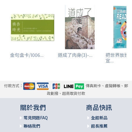
金句盒卡/I006...
道成了肉身(3)-...
把世界放進
宣...
付款方式：
傳真刷卡、虛擬轉帳、郵
政劃撥、超商取貨付款
關於我們
商品快訊
常見問題FAQ
全館新品
聯絡我們
館長推薦