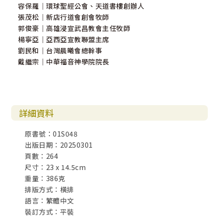
容保羅｜環球聖經公會、天道書樓創辦人
張茂松｜新店行道會創會牧師
郭俊豪｜高雄浸宣武昌教會主任牧師
楊寧亞｜亞西亞宣教聯盟主席
劉民和｜台灣晨曦會總幹事
戴繼宗｜中華福音神學院院長
詳細資料
原書號：01S048
出版日期：20250301
頁數：264
尺寸：23 x 14.5cm
重量：386克
排版方式：橫排
語言：繁體中文
裝訂方式：平裝