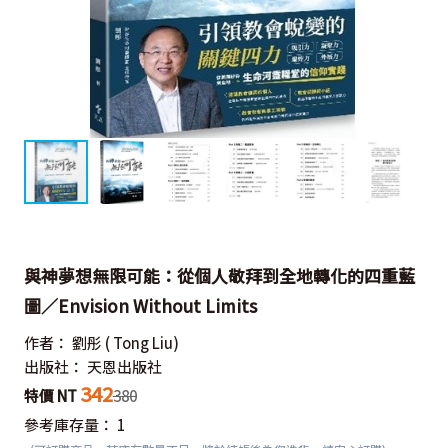
與神夢想無限可能：從個人敬拜到全地轉化的四重藍
圖／Envision Without Limits
作者：
劉彤
( Tong Liu)
出版社：
天恩出版社
342
特價 NT
380
參考庫存量：
1