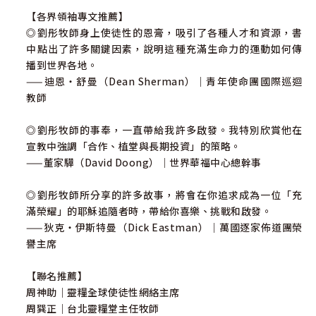
彤步行動｜建造會堂練習題
【各界領袖專文推薦】
◎劉彤牧師身上使徒性的恩膏，吸引了各種人才和資源，書
結語 為神預備道路
中點出了許多關鍵因素，說明這種充滿生命力的運動如何傳
播到世界各地。
——迪恩‧舒曼（Dean Sherman）｜青年使命團國際巡迴
教師
◎劉彤牧師的事奉，一直帶給我許多啟發。我特別欣賞他在
宣教中強調「合作、植堂與長期投資」的策略。
——董家驊（David Doong）｜世界華福中心總幹事
◎劉彤牧師所分享的許多故事，將會在你追求成為一位「充
滿榮耀」的耶穌追隨者時，帶給你喜樂、挑戰和啟發。
——狄克‧伊斯特曼（Dick Eastman）｜萬國逐家佈道團榮
譽主席
【聯名推薦】
周神助｜靈糧全球使徒性網絡主席
周巽正｜台北靈糧堂主任牧師