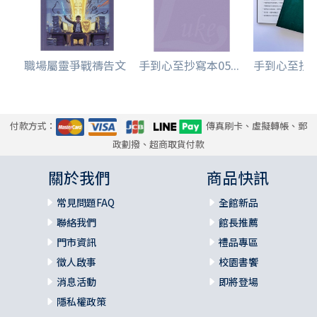
職場屬靈爭戰禱告文
手到心至抄寫本05...
手到心至抄寫本
付款方式：
傳真刷卡、虛擬轉帳、郵
政劃撥、超商取貨付款
關於我們
商品快訊
常見問題FAQ
全館新品
聯絡我們
館長推薦
門市資訊
禮品專區
徵人啟事
校園書饗
消息活動
即將登場
隱私權政策