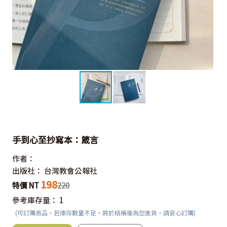
手到心至抄寫本：箴言
作者：
出版社：
台灣教會公報社
198
特價 NT
220
參考庫存量：
1
(可訂購商品，若庫存數量不足，將於結帳後為您進貨，請安心訂購)