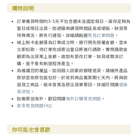
購物說明
訂單備貨時間約3-5天不包含週末及國定假日，庫存足夠為
當日或隔日出貨，如遇廠商調貨時間延長或絕版、缺貨等
特殊情況，將另行通知。詳細請點選
常見訂單問題
。
線上刷卡金額僅為訂單成立時，銀行預先授權金額，並未
立即扣款，待訂單完成寄出當日將進行請款，實際請款金
額即為出貨單上金額，故如有更改訂單、缺貨或取消訂
購，皆不會有刷退程序產生。
為維護您的權益，如因個人因素欲辦理退貨，請維持產品
原狀並依原包裝包好，於收到商品鑑賞期七天內，將與欲
退貨之商品、紙本發票及原出貨單寄回。詳細可閱讀
退換
貨須知
。
如需寄送海外，歡迎閱讀
海外訂購常見問題
。
更多常見問題FAQ
你可能也會喜歡