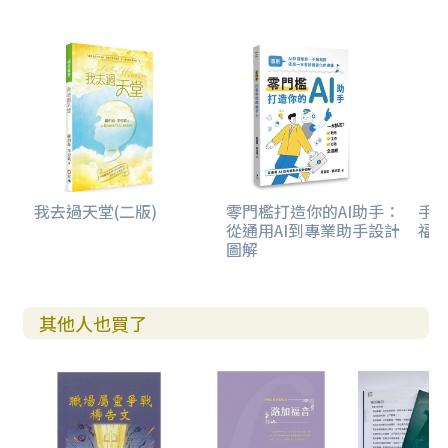
我去過天堂(二版)
零門檻打造你的AI助手：
手到
從通用AI到專業助手設計
福
圖解
其他人也買了