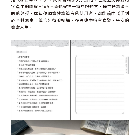
字產生的誤解。每5-6章也穿插一篇見證短文，提供抄寫者不
同的領受，願每位願意抄寫箴言的使用者，都能藉由《手到
心至抄寫本：箴言》得著祝福，在恩典中擁有喜樂、平安的
豐富人生。