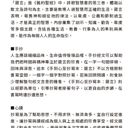
「箴言」是《舊約聖經》中，詩歌智慧書的第三卷，體裁以
散文及詩句為主，主要是教導人過智慧而正確的生活。箴言
表明，敬畏神和順從祂的律法，以敬虔、公義和節制過生
活，才是真正的智慧。內容彙集了訓示、知識、勸告、敬虔
等多個主題。含括各種生活、教養、行事為人的準則與美
德，能作為每個人人的生命指引。
■手抄
人生應該細細品味、生命值得慢慢品嚐。手抄經文可以幫助
我們把時間與精神專注於箴言的珍貴，在一字一句間停頓、
回味與深思。這本《手到心至抄寫本：箴言》不以方格限制
書寫空間，一個字一個字對照抄寫，若無回頭閱讀，則會缺
少理解整句經文含意的機會。《手到心至抄寫本：箴言》則
以經節為單位，引導抄寫者按著句子，以更自由的步調，在
書寫時邊抄邊思想。
■心讀
抄寫是為了幫助思想，不用求快、無須貪多。宜自行設定進
度，讓抄寫與讀經成為個人與上主相處的珍貴享受。經文選
用《和合本2010》，既保留雋永文字風格，也能避免艱澀用