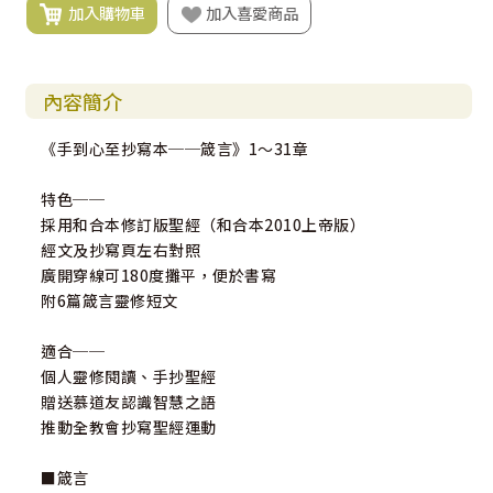
加入購物車
加入喜愛商品
內容簡介
《手到心至抄寫本──箴言》1～31章
特色──
採用和合本修訂版聖經（和合本2010上帝版）
經文及抄寫頁左右對照
廣開穿線可180度攤平，便於書寫
附6篇箴言靈修短文
適合──
個人靈修閱讀、手抄聖經
贈送慕道友認識智慧之語
推動全教會抄寫聖經運動
■箴言