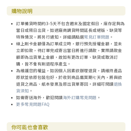
詞曲／Joseph M. Martin
購物說明
中譯／程亦妮
訂單備貨時間約3-5天不包含週末及國定假日，庫存足夠為
當日或隔日出貨，如遇廠商調貨時間延長或絕版、缺貨等
11.教會唯有一根基
特殊情況，將另行通知。詳細請點選
常見訂單問題
。
線上刷卡金額僅為訂單成立時，銀行預先授權金額，並未
詞曲／Albert Chen
立即扣款，待訂單完成寄出當日將進行請款，實際請款金
額即為出貨單上金額，故如有更改訂單、缺貨或取消訂
编曲／林至潔
購，皆不會有刷退程序產生。
為維護您的權益，如因個人因素欲辦理退貨，請維持產品
原狀並依原包裝包好，於收到商品鑑賞期七天內，將與欲
退貨之商品、紙本發票及原出貨單寄回。詳細可閱讀
退換
貨須知
。
如需寄送海外，歡迎閱讀
海外訂購常見問題
。
更多常見問題FAQ
你可能也會喜歡