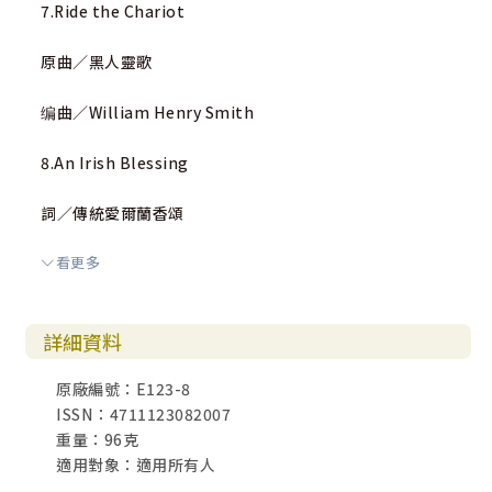
7.Ride the Chariot
原曲／黑人靈歌
编曲／William Henry Smith
8.An Irish Blessing
詞／傳統愛爾蘭香頌
看更多
曲／James E. Moore, Jr.
9.興起！歡欣！
詳細資料
詞曲／ Joseph M. Martin
原廠編號：E123-8
ISSN：4711123082007
中譯／程亦妮
重量：96克
適用對象：適用所有人
10.盼望的道路