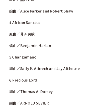
编曲／Alice Parker and Robert Shaw
4.African Sanctus
原曲／非洲民歌
编曲／Benjamin Harlan
5.Changamano
詞曲／Sally K. Albrech and Jay Althouse
6.Precious Lord
詞曲／Thomas A. Dorsey
編曲／ARNOLD SEVIER