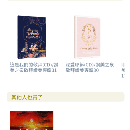
這是我們的敬拜(CD)/讚
深愛耶穌(CD)/讚美之泉
耶
美之泉敬拜讚美專輯31
敬拜讚美專輯30
美
13 
其他人也買了