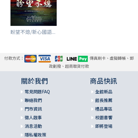
盼望不熄/新心國語...
付款方式：
傳真刷卡、虛擬轉帳、郵
政劃撥、超商取貨付款
關於我們
商品快訊
常見問題FAQ
全館新品
聯絡我們
館長推薦
門市資訊
禮品專區
徵人啟事
校園書饗
消息活動
即將登場
隱私權政策