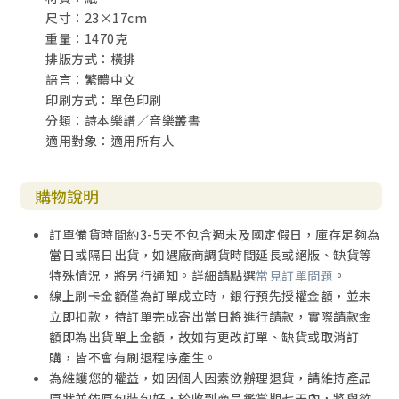
尺寸：23×17cm
重量：1470克
排版方式：橫排
語言：繁體中文
印刷方式：單色印刷
分類：詩本樂譜／音樂叢書
適用對象：適用所有人
購物說明
訂單備貨時間約3-5天不包含週末及國定假日，庫存足夠為
當日或隔日出貨，如遇廠商調貨時間延長或絕版、缺貨等
特殊情況，將另行通知。詳細請點選
常見訂單問題
。
線上刷卡金額僅為訂單成立時，銀行預先授權金額，並未
立即扣款，待訂單完成寄出當日將進行請款，實際請款金
額即為出貨單上金額，故如有更改訂單、缺貨或取消訂
購，皆不會有刷退程序產生。
為維護您的權益，如因個人因素欲辦理退貨，請維持產品
原狀並依原包裝包好，於收到商品鑑賞期七天內，將與欲