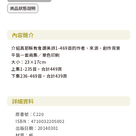
商品狀態說明
內容簡介
介紹真耶穌教會讚美詩1-469首的作者、來源、創作背景
平裝一套兩集／單色印刷
大小：23×17cm
上集1-235首，合計449頁
下集236-469首，合計439頁
詳細資料
原書號：C220
ISBN：4710032205002
出版日期：20140301
材質：紙