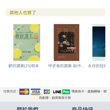
其他人也買了
歡欣讚美(25)歌本
呼求者的讚美-創作...
永存的冠冕-李
付款方式：
傳真刷卡、虛擬轉帳、郵
政劃撥、超商取貨付款
關於我們
商品快訊