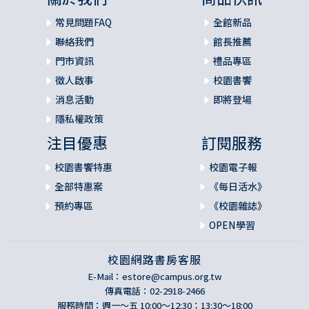
常見問題FAQ
全館新品
聯絡我們
館長推薦
門市資訊
禮品專區
徵人啟事
校園書饗
消息活動
即將登場
隱私權政策
注目優惠
訂閱服務
校園書饗特惠
校園電子報
全部特惠案
《每日活水》
預約專區
《校園雜誌》
OPEN學習
校園網路書房客服
E-Mail：
estore@campus.org.tw
傳真電話：02-2918-2466
服務時間：週一～五 10:00～12:30；13:30～18:00