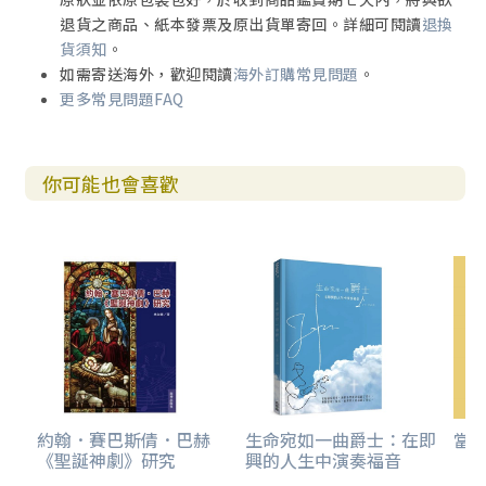
退貨之商品、紙本發票及原出貨單寄回。詳細可閱讀
退換
貨須知
。
如需寄送海外，歡迎閱讀
海外訂購常見問題
。
更多常見問題FAQ
你可能也會喜歡
約翰．賽巴斯倩．巴赫
生命宛如一曲爵士：在即
當
《聖誕神劇》研究
興的人生中演奏福音