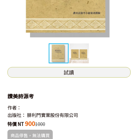
試讀
讚美詩源考
作者：
出版社：
腓利門實業股份有限公司
900
特價 NT
1000
商品停售，無法購買