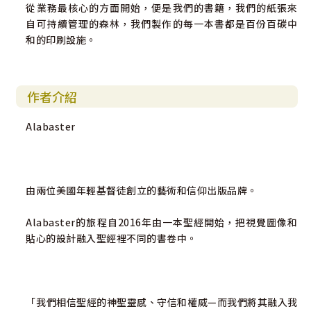
從業務最核心的方面開始，便是我們的書籍，我們的紙張來
自可持續管理的森林，我們製作的每一本書都是百份百碳中
和的印刷設施。
作者介紹
Alabaster
由兩位美國年輕基督徒創立的藝術和信仰出版品牌。
Alabaster的旅程自2016年由一本聖經開始，把視覺圖像和
貼心的設計融入聖經裡不同的書卷中。
「我們相信聖經的神聖靈感、守信和權威—而我們將其融入我