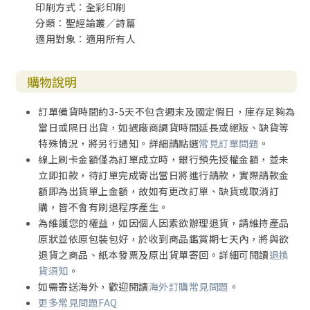
印刷方式：全彩印刷
分類：聖經論叢／詩篇
適用對象：適用所有人
購物說明
訂單備貨時間約3-5天不包含週末及國定假日，庫存足夠為
當日或隔日出貨，如遇廠商調貨時間延長或絕版、缺貨等
特殊情況，將另行通知。詳細請點選
常見訂單問題
。
線上刷卡金額僅為訂單成立時，銀行預先授權金額，並未
立即扣款，待訂單完成寄出當日將進行請款，實際請款金
額即為出貨單上金額，故如有更改訂單、缺貨或取消訂
購，皆不會有刷退程序產生。
為維護您的權益，如因個人因素欲辦理退貨，請維持產品
原狀並依原包裝包好，於收到商品鑑賞期七天內，將與欲
退貨之商品、紙本發票及原出貨單寄回。詳細可閱讀
退換
貨須知
。
如需寄送海外，歡迎閱讀
海外訂購常見問題
。
更多常見問題FAQ