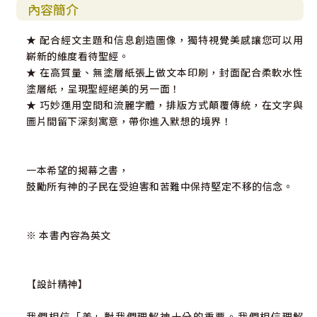
內容簡介
★ 配合經文主題和信息創造圖像，獨特視覺美感讓您可以用
嶄新的維度看待聖經。
★ 在高質量、無塗層紙張上做文本印刷，封面配合柔軟水性
塗層紙，呈現聖經絕美的另一面！
★ 巧妙運用空間和流麗字體，排版方式顛覆傳統，在文字與
圖片間留下深刻寓意，帶你進入默想的境界！
一本希望的揭幕之書，
鼓勵所有神的子民在受迫害和苦難中保持堅定不移的信念。
※ 本書內容為英文
【設計精神】
我們相信「美」對我們理解神十分的重要。我們相信理解