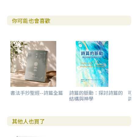
你可能也會喜歡
書法手抄聖經--詩篇全篇
詩篇的脈動：探討詩篇的
可
結構與神學
詩(
其他人也買了