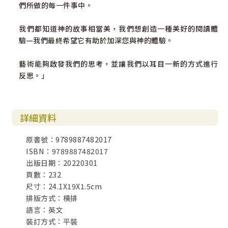
們所做的每一件事中。
我們都知道神的故事相當美，我們想創造一種美好的閱讀體
驗—我們最終希望它有助於加深您與神的體驗。
藝術能夠啟發我們的思考，並讓我們以耳目一新的方式進行
反思。」
詳細資料
原書號：9789887482017
ISBN：9789887482017
出版日期：20220301
頁數：232
尺寸：24.1X19X1.5cm
排版方式：橫排
語言：英文
裝訂方式：平裝