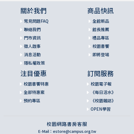
關於我們
商品快訊
常見問題FAQ
全館新品
聯絡我們
館長推薦
門市資訊
禮品專區
徵人啟事
校園書饗
消息活動
即將登場
隱私權政策
注目優惠
訂閱服務
校園書饗特惠
校園電子報
全部特惠案
《每日活水》
預約專區
《校園雜誌》
OPEN學習
校園網路書房客服
E-Mail：
estore@campus.org.tw