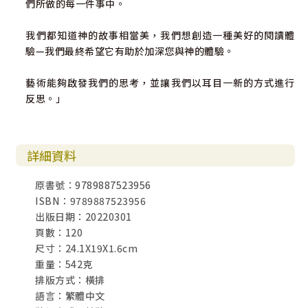
們所做的每一件事中。
我們都知道神的故事相當美，我們想創造一種美好的閱讀體
驗—我們最終希望它有助於加深您與神的體驗。
藝術能夠啟發我們的思考，並讓我們以耳目一新的方式進行
反思。」
詳細資料
原書號：9789887523956
ISBN：9789887523956
出版日期：20220301
頁數：120
尺寸：24.1X19X1.6cm
重量：542克
排版方式：橫排
語言：繁體中文