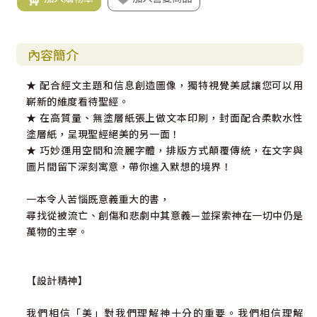
內容簡介
★ 配合經文主題和信息創造圖像，獨特視覺美感讓您可以用
嶄新的維度看待聖經。
★ 在高質量、無塗層紙張上做文本印刷，封面配合柔軟水性
塗層紙，呈現聖經絕美的另一面！
★ 巧妙運用空間和流麗字體，排版方式顛覆傳統，在文字與
圖片間留下深刻寓意，帶你進入默想的境界！
一本令人苦惱既意義重大的書，
尋找從被流亡、創傷和悲劇中其意義—並探索神在一切中仍是
萬物的主宰。
【設計精神】
我們相信「美」對我們理解神十分的重要。我們相信理解