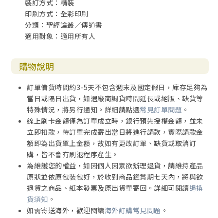
裝訂方式：精裝
印刷方式：全彩印刷
分類：聖經論叢／傳道書
適用對象：適用所有人
購物說明
訂單備貨時間約3-5天不包含週末及國定假日，庫存足夠為
當日或隔日出貨，如遇廠商調貨時間延長或絕版、缺貨等
特殊情況，將另行通知。詳細請點選
常見訂單問題
。
線上刷卡金額僅為訂單成立時，銀行預先授權金額，並未
立即扣款，待訂單完成寄出當日將進行請款，實際請款金
額即為出貨單上金額，故如有更改訂單、缺貨或取消訂
購，皆不會有刷退程序產生。
為維護您的權益，如因個人因素欲辦理退貨，請維持產品
原狀並依原包裝包好，於收到商品鑑賞期七天內，將與欲
退貨之商品、紙本發票及原出貨單寄回。詳細可閱讀
退換
貨須知
。
如需寄送海外，歡迎閱讀
海外訂購常見問題
。