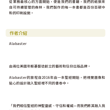
從業務最核心的方面開始，便是我們的書籍，我們的紙張來
自可持續管理的森林，我們製作的每一本書都是百份百碳中
和的印刷設施。
作者介紹
Alabaster
由兩位美國年輕基督徒創立的藝術和信仰出版品牌。
Alabaster的旅程自2016年由一本聖經開始，把視覺圖像和
貼心的設計融入聖經裡不同的書卷中。
「我們相信聖經的神聖靈感、守信和權威—而我們將其融入我