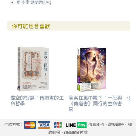
更多常見問題FAQ
你可能也會喜歡
虛空的智慧：傳道書的生
答案在風中飄？：一段與
傳
命哲學
《傳道書》同行的生命書
寫
付款方式：
傳真刷卡、虛擬轉帳、郵
政劃撥、超商取貨付款