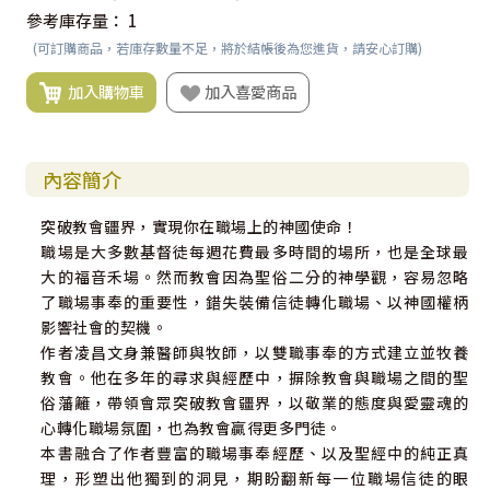
參考庫存量：
1
(可訂購商品，若庫存數量不足，將於結帳後為您進貨，請安心訂購)
加入購物車
加入喜愛商品
內容簡介
突破教會疆界，實現你在職場上的神國使命！
職場是大多數基督徒每週花費最多時間的場所，也是全球最
大的福音禾場。然而教會因為聖俗二分的神學觀，容易忽略
了職場事奉的重要性，錯失裝備信徒轉化職場、以神國權柄
影響社會的契機。
作者凌昌文身兼醫師與牧師，以雙職事奉的方式建立並牧養
教會。他在多年的尋求與經歷中，摒除教會與職場之間的聖
俗藩籬，帶領會眾突破教會疆界，以敬業的態度與愛靈魂的
心轉化職場氛圍，也為教會贏得更多門徒。
本書融合了作者豐富的職場事奉經歷、以及聖經中的純正真
理，形塑出他獨到的洞見，期盼翻新每一位職場信徒的眼