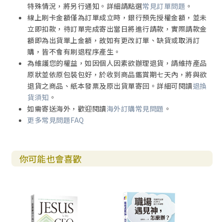
特殊情況，將另行通知。詳細請點選
常見訂單問題
。
線上刷卡金額僅為訂單成立時，銀行預先授權金額，並未
立即扣款，待訂單完成寄出當日將進行請款，實際請款金
額即為出貨單上金額，故如有更改訂單、缺貨或取消訂
購，皆不會有刷退程序產生。
為維護您的權益，如因個人因素欲辦理退貨，請維持產品
原狀並依原包裝包好，於收到商品鑑賞期七天內，將與欲
退貨之商品、紙本發票及原出貨單寄回。詳細可閱讀
退換
貨須知
。
如需寄送海外，歡迎閱讀
海外訂購常見問題
。
更多常見問題FAQ
你可能也會喜歡