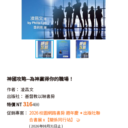
神國攻略--為神贏得你的職場！
作者：
凌昌文
出版社：
基督教以琳書房
316
特價 NT
400
促銷專案：
2026 校園網路書房 週年慶 ✦出版社聯
合書展 x【關係同行站】 🤝
( 2026年08月31日止 )