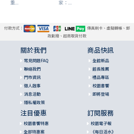
重...
家：...
付款方式：
傳真刷卡、虛擬轉帳、郵
政劃撥、超商取貨付款
關於我們
商品快訊
常見問題FAQ
全館新品
聯絡我們
館長推薦
門市資訊
禮品專區
徵人啟事
校園書饗
消息活動
即將登場
隱私權政策
注目優惠
訂閱服務
校園書饗特惠
校園電子報
全部特惠案
《每日活水》