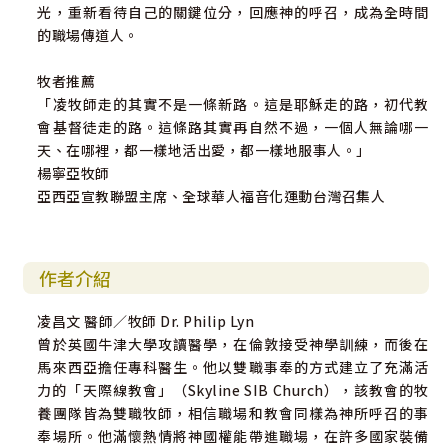
光，重新看待自己的關鍵位分，回應神的呼召，成為全時間
的職場傳道人。
牧者推薦
「凌牧師走的其實不是一條新路。這是耶穌走的路，初代教
會基督徒走的路。這條路其實再自然不過，一個人無論哪一
天、在哪裡，都一樣地活出愛，都一樣地服事人。」
楊寧亞牧師
亞西亞宣教聯盟主席、全球華人福音化運動台灣召集人
作者介紹
凌昌文 醫師／牧師 Dr. Philip Lyn
曾於英國牛津大學攻讀醫學，在倫敦接受神學訓練，而後在
馬來西亞擔任專科醫生。他以雙職事奉的方式建立了充滿活
力的「天際線教會」（Skyline SIB Church），該教會的牧
養團隊皆為雙職牧師，相信職場和教會同樣為神所呼召的事
奉場所。他滿懷熱情將神國權能帶進職場，在許多國家裝備