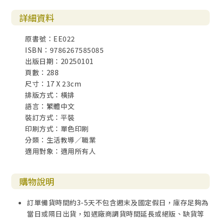
詳細資料
原書號：EE022
ISBN：9786267585085
出版日期：20250101
頁數：288
尺寸：17 X 23cm
排版方式：橫排
語言：繁體中文
裝訂方式：平裝
印刷方式：單色印刷
分類：生活教導／職業
適用對象：適用所有人
購物說明
訂單備貨時間約3-5天不包含週末及國定假日，庫存足夠為
當日或隔日出貨，如遇廠商調貨時間延長或絕版、缺貨等