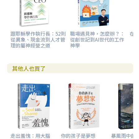
跟耶穌學作執行長：52則
職場遇見神，怎麼辦？：
在
從異象、現金流到人才管
從創世記到AI世代的工作
理的屬神經營之道
神學
其他人也買了
走出羞愧：用大腦
你的孩子是夢想
暴風雨中的家庭