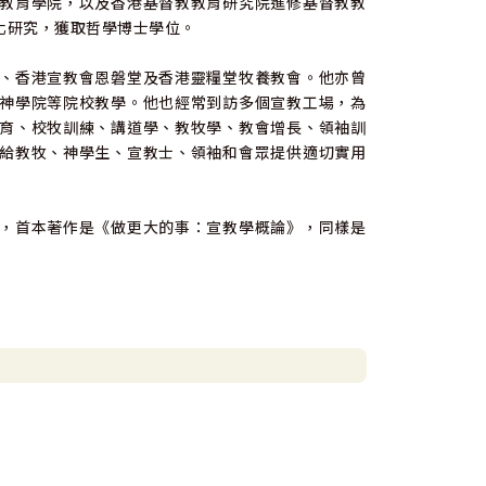
教育學院，以及香港基督教教育研究院進修基督教教
化研究，獲取哲學博士學位。
、香港宣教會恩磐堂及香港靈糧堂牧養教會。他亦曾
神學院等院校教學。他也經常到訪多個宣教工場，為
育、校牧訓練、講道學、教牧學、教會增長、領袖訓
給教牧、神學生、宣教士、領袖和會眾提供適切實用
，首本著作是《做更大的事：宣教學概論》，同樣是