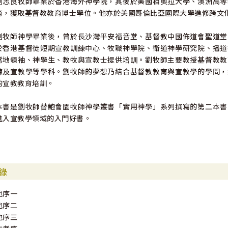
劉志良牧師畢業於香港海外神學院，其後於美國栢奧拉大學、澳洲高等
育，獲取基督教教育博士學位。他亦於美國哥倫比亞國際大學進修跨文
劉牧師神學畢業後，曾於長沙灣平安福音堂、基督教中國佈道會聖道堂
於香港基督徒短期宣教訓練中心、牧職神學院、衛道神學研究院、播道
當地領袖、神學生、教牧與宣教士提供培訓。劉牧師主要教授基督教教
練及宣教學等學科。劉牧師的夢想乃結合基督教教育與宣教學的學問，
的宣教教育培訓。
本書是劉牧師替鮑會園牧師神學叢書「實用神學」系列撰寫的第二本書
進入宣教學領域的入門好書。
錄
他序一
他序二
他序三