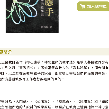
加入購物車
容簡介
劉志良牧師新作《得心應手：轉化生命的教學法》是華人基督教界少有
法」到各種「實戰招式」，儼如基督教教育的「武林秘笈」，適合所有
導師，以至於在家教導孩子的家長，都能從此書找到從神而來的亮光，
是所有基督教教育工作者想要達到的目的。
本書分為〈入門篇〉、〈心法篇〉、〈技能篇〉、〈策略篇〉和〈總結
物主給祂所造的人設計的教學原理，以至於在教育上懂得抱持合神心意