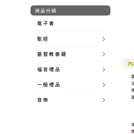
商品分類
電 子 書
聖 經
基 督 教 書 籍
新 舊 約 聖 經
內
福 音 禮 品
簡 體 聖 經
聖 經 論 叢
和 合 本
一 般 禮 品
英 文 聖 經
神 學 類
福 音 飾 品 配 件
和 合 本 標 點
參 考 書 工 具 書
音 樂
外 文 聖 經
實 踐 神 學
福 音 家 飾 用 品
一 般 卡 片
新 標 點 和 合 本
K J V
摩 西 五 經
系 統 神 學
福 音 項 鍊
讀 經 法
中 外 文 聖 經
教 會 歷 史
福 音 生 活 雜 貨
一 般 文 具
詩 本 樂 譜
和 合 本 修 訂 版
E S V
歷 史 書
神 、 創 造
宣 教 差 傳
福 音 耳 環 / 耳 夾
福 音 桌 飾 品
萬 用 卡
釋 經 法
創 世 記
註 釋 本 聖 經
生 命 造 就
福 音 食 器 廚 房
食 器 廚 房
C D
現 代 中 文 譯 本
G N B
和 合 本 / N I V
舊 約 註 釋
基 督
社 會 參 與
歷 史
福 音 手 環 / 手 鍊
福 音 布 軸 掛 畫
福 音 服 飾 布 品
貼 紙
日 記 . 筆 記
音 樂 叢 書
聖 經 概 論
出 埃 及 記
約 書 亞 記