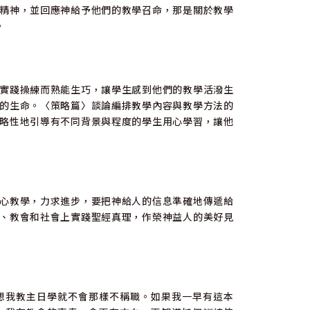
精神，並回應神給予他們的教學召命，那是關於教學
。
實踐操練而熟能生巧，讓學生感到他們的教學活潑生
的生命。〈策略篇〉談論編排教學內容與教學方法的
略性地引導有不同背景與程度的學生用心學習，讓他
心教學，力求進步，要把神給人的信息準確地傳遞給
、教會和社會上實踐聖經真理，作榮神益人的美好見
想我教主日學就不會那樣不稱職。如果我一早有這本