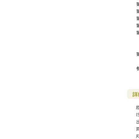
詳
I
尺