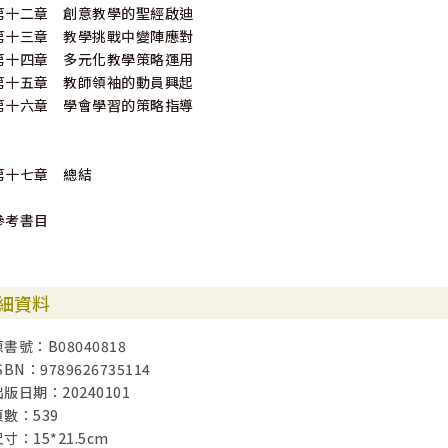
第十二章 創意教學的聖經啟迪
第十三章 教學挑戰中變陣應對
第十四章 多元化教學策略運用
第十五章 教師領袖的動員興起
第十六章 學會學習的策略指導
第十七章 總結
參考書目
細資料
原書號：B08040818
SBN：9789626735114
出版日期：20240101
頁數：539
寸：15*21.5cm