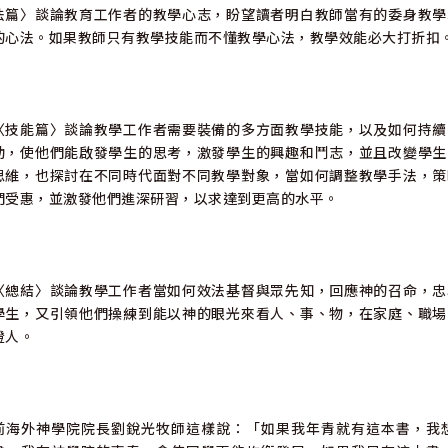
法篇〉談論教育工作者的教學心志，盼望讀者明白教師當有的委身教學
的心法。如果教師只有教學技能而不懂教學心法，教學效能必大打折扣
〈技能篇〉談論教學工作者需要裝備的多方面教學技能，以及如何持續
動，使他們能啟發學生的思考，激發學生的興趣和鬥志，並且改變學生
思維，也探討在不同時代面對不同教學對象，當如何調整教學手法，策
們受惠，並激發他們進深研習，以求達到更高的水平。
〈總結〉談論教學工作者當如何效法基督與眾先知，回應神的召命，忠
學生，又引領他們操練到能以神的眼光來看人、事、物，在家庭、職場
證人。
前海外神學院院長劉銳光牧師這樣說：「如果我年青就有這本書，我