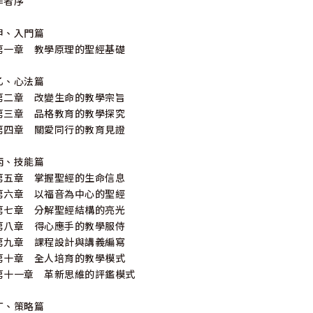
作者序
甲、入門篇
第一章 教學原理的聖經基礎
乙、心法篇
第二章 改變生命的教學宗旨
第三章 品格教育的教學探究
第四章 關愛同行的教育見證
丙、技能篇
第五章 掌握聖經的生命信息
第六章 以福音為中心的聖經
第七章 分解聖經結構的亮光
第八章 得心應手的教學服侍
第九章 課程設計與講義編寫
第十章 全人培育的教學模式
第十一章 革新思維的評鑑模式
丁、策略篇