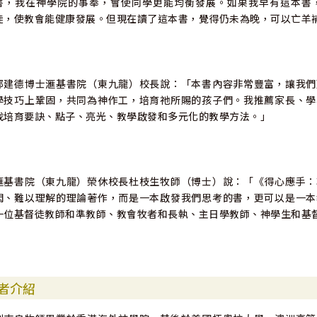
書，我在神學院的事奉，會使同學更能均衡發展。如果我早有這本書
徒，使教會能健康發展。但現在讀了這本書，覺得仍未為晚，可以亡羊
鄭建德博士滙基書院（東九龍）校長說：「本書內容非常豐富，讓我們
學技巧上鞏固，共同為神作工，培育祂所賜的孩子們。我推薦家長、學
找培育要訣、點子、亮光、教學啟發和多元化的教學方法。」
滙基書院（東九龍）榮休校長杜枝生牧師（博士）說：「《得心應手：
悶、難以理解的理論著作，而是一本啟發我們思考的書，更可以是一本
一位基督徒教師和準教師、教會牧者和長執、主日學教師、神學生和基
者介紹