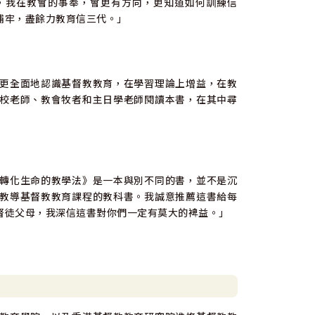
，我在教會的事奉，會更有方向，更知道如何訓練信
補牢，盡餘力教育信三代。」
更全面地認識基督教教育，在學習理論上增益，在教
校老師、教會牧者和主日學老師閱讀本書，在其中尋
轉化生命的教學法》是一本與別不同的書，並不是沉
教導基督教教育課程的教科書。我誠意推薦這書給每
督徒父母，我深信這書對你們一定有莫大的裨益。」