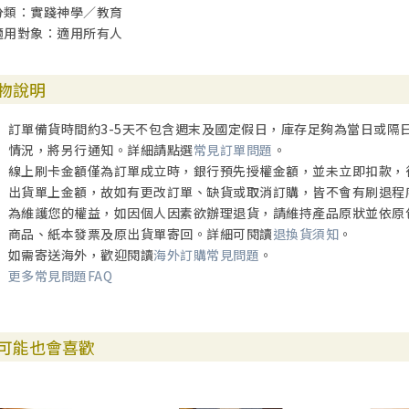
分類：實踐神學／教育
適用對象：適用所有人
物說明
訂單備貨時間約3-5天不包含週末及國定假日，庫存足夠為當日或隔
情況，將另行通知。詳細請點選
常見訂單問題
。
線上刷卡金額僅為訂單成立時，銀行預先授權金額，並未立即扣款，
出貨單上金額，故如有更改訂單、缺貨或取消訂購，皆不會有刷退程
為維護您的權益，如因個人因素欲辦理退貨，請維持產品原狀並依原
商品、紙本發票及原出貨單寄回。詳細可閱讀
退換貨須知
。
如需寄送海外，歡迎閱讀
海外訂購常見問題
。
更多常見問題FAQ
可能也會喜歡