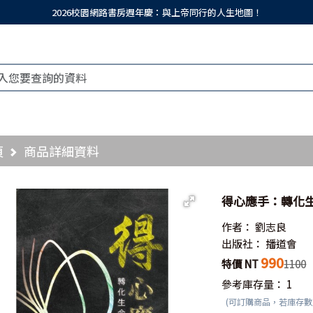
2026校園網路書房週年慶：與上帝同行的人生地圖！
頁
商品詳細資料
得心應手：轉化
作者：
劉志良
出版社：
播道會
990
特價 NT
1100
參考庫存量：
1
(可訂購商品，若庫存