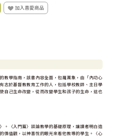
加入喜愛商品
的教學指南，該書內容全面，包羅萬象，由「內功心
有志於基督教教育工作的人，包括學校教師、主日學
使自己生命改變，從而改變學生和孩子的生命，這也
〉。〈入門篇〉談論教學的基礎原理，讓讀者明白造
的價值觀，以神喜悅的眼光來看他教導的學生。〈心