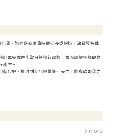
日出貨，如遇廠商調貨時間延長或絕版、缺貨等特殊
待訂單完成寄出當日將進行請款，實際請款金額即為
序產生。
包裝包好，於收到商品鑑賞期七天內，將與欲退貨之
more