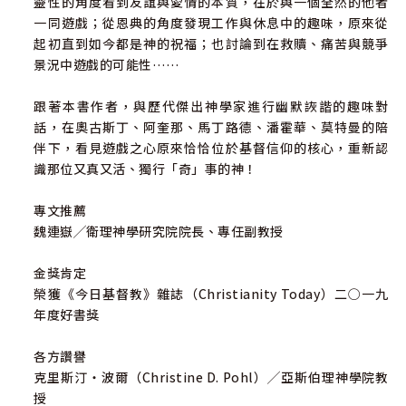
靈性的角度看到友誼與愛情的本質，在於與一個全然的他者
一同遊戲；從恩典的角度發現工作與休息中的趣味，原來從
起初直到如今都是神的祝福；也討論到在救贖、痛苦與競爭
景況中遊戲的可能性……
跟著本書作者，與歷代傑出神學家進行幽默詼諧的趣味對
話，在奧古斯丁、阿奎那、馬丁路德、潘霍華、莫特曼的陪
伴下，看見遊戲之心原來恰恰位於基督信仰的核心，重新認
識那位又真又活、獨行「奇」事的神！
專文推薦
魏連嶽╱衛理神學研究院院長、專任副教授
金獎肯定
榮獲《今日基督教》雜誌（Christianity Today）二○一九
年度好書獎
各方讚譽
克里斯汀‧波爾（Christine D. Pohl）╱亞斯伯理神學院教
授