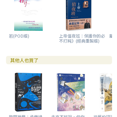
若(POD版)
上帝值夜班：保護你的必
屬
不打盹》(經典重製版)
其他人也買了
時間神學：承繼過
未來不好說，但你
從舊約認識