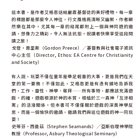
這本書，是作者艾格恩送給嚴肅基督徒的美好禮物。每一章
的標題都是那麼令人神往，行文風格既清晰又幽默，作者顯
然樂在其中。尤其每一章的結尾都附上一個與神同遊的邀
請，想像力之精彩，令人無法抗拒。祝讀者快樂享受這段閱
讀之旅！
――戈登‧普里斯（Gordon Preece）╱基督教與社會電子資訊
中心主任（Director, Ethos: EA Centre for Christianity
and Society）
有人說，玩耍不僅在童年是舉足輕重的大事，更是我們在天
堂的第一要務！不僅如此，艾格恩更是有憑有據地告訴我
們，工作、靈性、神學、敬拜……所有事物，都應該充滿遊
戲。的確，遊戲根源於神的本質，根植於三一真神「互滲相
寓」的活潑關係。但本書可不僅僅關於遊戲的深奧神學反
思，而是一個愉快的邀請，邀請我們與這位遊戲的神一同玩
耍！
――史蒂芬‧西曼茲（Stephen Seamands）╱亞斯伯理神學院
教授（Professor, Asbury Theological Seminary）