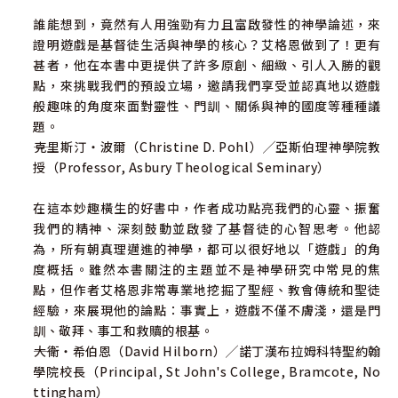
誰能想到，竟然有人用強勁有力且富啟發性的神學論述，來
證明遊戲是基督徒生活與神學的核心？艾格恩做到了！更有
甚者，他在本書中更提供了許多原創、細緻、引人入勝的觀
點，來挑戰我們的預設立場，邀請我們享受並認真地以遊戲
般趣味的角度來面對靈性、門訓、關係與神的國度等種種議
題。
――克里斯汀‧波爾（Christine D. Pohl）╱亞斯伯理神學院教
授（Professor, Asbury Theological Seminary）
在這本妙趣橫生的好書中，作者成功點亮我們的心靈、振奮
我們的精神、深刻鼓動並啟發了基督徒的心智思考。他認
為，所有朝真理邁進的神學，都可以很好地以「遊戲」的角
度概括。雖然本書關注的主題並不是神學研究中常見的焦
點，但作者艾格恩非常專業地挖掘了聖經、教會傳統和聖徒
經驗，來展現他的論點：事實上，遊戲不僅不膚淺，還是門
訓、敬拜、事工和救贖的根基。
――大衛‧希伯恩（David Hilborn）╱諾丁漢布拉姆科特聖約翰
學院校長（Principal, St John's College, Bramcote, No
ttingham）