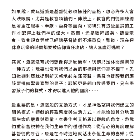
如果說，愛玩遊戲是基督徒必須操練的品格，想必許多人會
大跌眼鏡，尤其是教會領袖們。傳統上，教會的門徒訓練總
是著重在服事、奉獻、委身等面向，彷彿只有這些嚴肅的工
作才配得上我們神的偉大。然而，光是敬拜讚美、禱告聚
會、營會短宣等就已經讓基督徒們不堪重負。難道，現在連
休息玩樂的時間都要被信仰責任攻佔，讓人無處可逃嗎？
其實，遊戲沒有我們想像得那麼簡單，彷彿只是休閒娛樂的
一種方式；玩耍也沒有我們以為的那樣與信仰毫不相干。先
知撒迦利亞就提到新天新地必充滿笑聲，保羅也提醒我們應
該要操練聖靈喜樂的果子；耶穌更是親自教導我們，只有學
習孩子們的樣式，才得以進入他的國度……
最重要的是，遊戲般的互動方式，才是神渴望與我們建立的
關係模式。遊戲的輕盈態度與生活方式，才能恰如其分地回
應生命的嚴肅與重量。本書作者艾格恩以遊戲的角度，帶我
們重新審視神在我們生命中的種種作為：從信心的角度理解
基督徒的呼召，原是在今時這地就活出永恆生命的喜樂；從