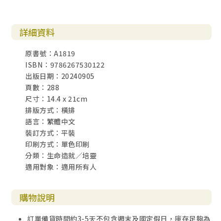
詳細資料
原書號：A1819
ISBN：9786267530122
出版日期：20240905
頁數：288
尺寸：14.4 x 21cm
排版方式：橫排
語言：繁體中文
裝訂方式：平裝
印刷方式：單色印刷
分類：生命造就／培靈
適用對象：適用所有人
購物說明
訂單備貨時間約3-5天不包含週末及國定假日，庫存足夠為