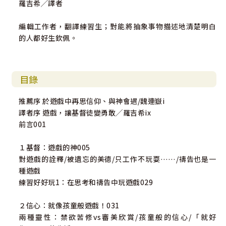
羅吉希╱譯者
編輯工作者，翻譯練習生；對能將抽象事物描述地清楚明白
的人都好生欽佩。
目錄
推薦序 於遊戲中再思信仰、與神會遇/魏連嶽i
譯者序 遊戲，讓基督徒變勇敢╱羅吉希ix
前言001
１基督：遊戲的神005
對遊戲的詮釋/被遺忘的美德/只工作不玩耍……/禱告也是一
種遊戲
練習好好玩1：在思考和禱告中玩遊戲029
２信心：就像孩童般遊戲！031
兩種靈性：禁欲苦修vs審美欣賞/孩童般的信心/「就好