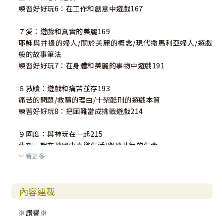
練習好好玩6：在工作和創意中遊戲167
７愛：遊戲和真實的美麗169
耶穌與井邊的婦人/關於美麗的概念/現代撒馬利亞婦人/遊戲
般的故事筆法
練習好好玩7：在身體和美麗的事物中遊戲191
８救贖：遊戲和痛苦並存193
痛苦的問題/救贖的理由/十架酷刑的遊戲本質
練習好好玩8：把困難當成挑戰遊戲214
９國度：與神玩在一起215
此刻，就在神國中喜樂生活/與神共舞的生命
看更多
練習好好玩9：想像把神國從未來搬到現在241
參考書目 242
內容連載
主題索引 248
人名索引 254
※讚譽※
經文索引 257