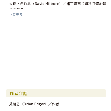
大衛‧希伯恩（David Hilborn）╱諾丁漢布拉姆科特聖約翰
學院校長
看更多
戈登‧普里斯（Gordon Preece）╱基督教與社會電子資訊
中心主任
史蒂芬‧西曼茲（Stephen Seamands）╱亞斯伯理神學院
教授
作者介紹
艾格恩（Brian Edgar）╱作者