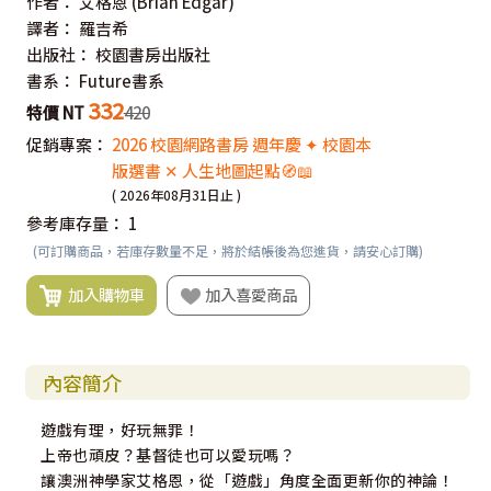
作者：
艾格恩
(Brian Edgar)
譯者：
羅吉希
出版社：
校園書房出版社
書系：
Future書系
332
特價 NT
420
促銷專案：
2026 校園網路書房 週年慶 ✦ 校園本
版選書 ✕ 人生地圖起點🧭📖
( 2026年08月31日止 )
參考庫存量：
1
(可訂購商品，若庫存數量不足，將於結帳後為您進貨，請安心訂購)
加入購物車
加入喜愛商品
內容簡介
遊戲有理，好玩無罪！
上帝也頑皮？基督徒也可以愛玩嗎？
讓澳洲神學家艾格恩，從「遊戲」角度全面更新你的神論！