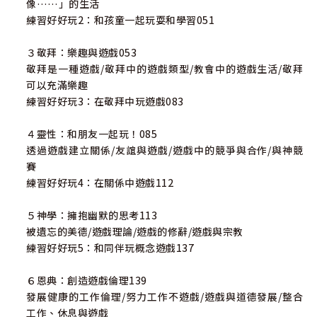
像……」的生活
練習好好玩2：和孩童一起玩耍和學習051
３敬拜：樂趣與遊戲053
敬拜是一種遊戲/敬拜中的遊戲類型/教會中的遊戲生活/敬拜
可以充滿樂趣
練習好好玩3：在敬拜中玩遊戲083
４靈性：和朋友一起玩！085
透過遊戲建立關係/友誼與遊戲/遊戲中的競爭與合作/與神競
賽
練習好好玩4：在關係中遊戲112
５神學：擁抱幽默的思考113
被遺忘的美德/遊戲理論/遊戲的修辭/遊戲與宗教
練習好好玩5：和同伴玩概念遊戲137
６恩典：創造遊戲倫理139
發展健康的工作倫理/努力工作不遊戲/遊戲與道德發展/整合
工作、休息與遊戲