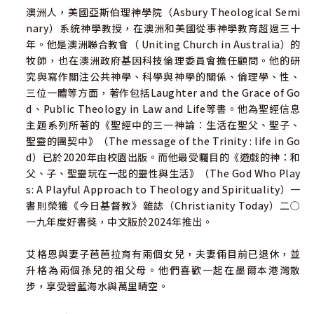
澳洲人，美國亞斯伯理神學院（Asbury Theological Semi
nary）系統神學教授，在澳洲和美國從事神學教育超過三十
年。他是澳洲聯合教會（ Uniting Church in Australia）的
牧師，也在澳洲政府基因科技倫理委員會擔任顧問。他的研
究與寫作關注公共神學、科學與神學的關係、倫理學、性、
三位一體等方面，著作包括Laughter and the Grace of Go
d、Public Theology in Law and Life等書。他為聖經信息
主題系列所著的《聖經中的三一神論：生活在聖父、聖子、
聖靈的團契中》（The message of the Trinity : life in Go
d）已於2020年由校園出版。而他最受矚目的《遊戲的神：和
父、子、聖靈玩在一起的靈性與生活》（The God Who Play
s: A Playful Approach to Theology and Spirituality）一
書則榮獲《今日基督教》雜誌（Christianity Today）二○
一九年度好書獎，中文版於2024年推出。
艾格恩與妻子芭芭拉育有兩個女兒，夫妻倆目前已退休，並
升格為兩個孫兒的祖父母。他們喜歡一起在墨爾本港灣散
步，享受碧藍海水與萬里晴空。