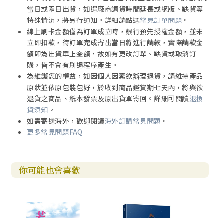
當日或隔日出貨，如遇廠商調貨時間延長或絕版、缺貨等
特殊情況，將另行通知。詳細請點選
常見訂單問題
。
線上刷卡金額僅為訂單成立時，銀行預先授權金額，並未
立即扣款，待訂單完成寄出當日將進行請款，實際請款金
額即為出貨單上金額，故如有更改訂單、缺貨或取消訂
購，皆不會有刷退程序產生。
為維護您的權益，如因個人因素欲辦理退貨，請維持產品
原狀並依原包裝包好，於收到商品鑑賞期七天內，將與欲
退貨之商品、紙本發票及原出貨單寄回。詳細可閱讀
退換
貨須知
。
如需寄送海外，歡迎閱讀
海外訂購常見問題
。
更多常見問題FAQ
你可能也會喜歡