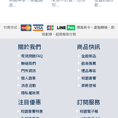
去...
可...
新...
付款方式：
傳真刷卡、虛擬轉帳、郵
政劃撥、超商取貨付款
關於我們
商品快訊
常見問題FAQ
全館新品
聯絡我們
館長推薦
門市資訊
禮品專區
徵人啟事
校園書饗
消息活動
即將登場
隱私權政策
注目優惠
訂閱服務
校園書饗特惠
校園電子報