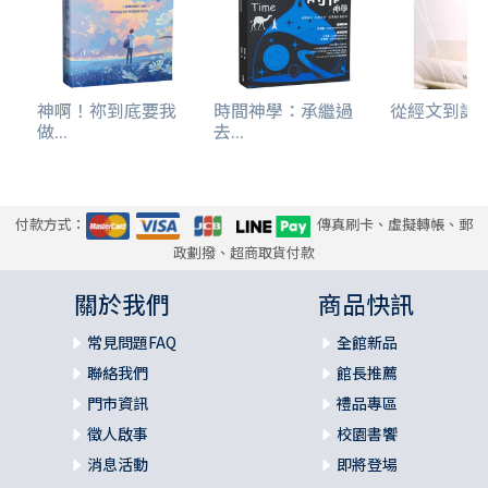
神啊！祢到底要我
時間神學：承繼過
從經文到講章-
做...
去...
付款方式：
傳真刷卡、虛擬轉帳、郵
政劃撥、超商取貨付款
關於我們
商品快訊
常見問題FAQ
全館新品
聯絡我們
館長推薦
門市資訊
禮品專區
徵人啟事
校園書饗
消息活動
即將登場