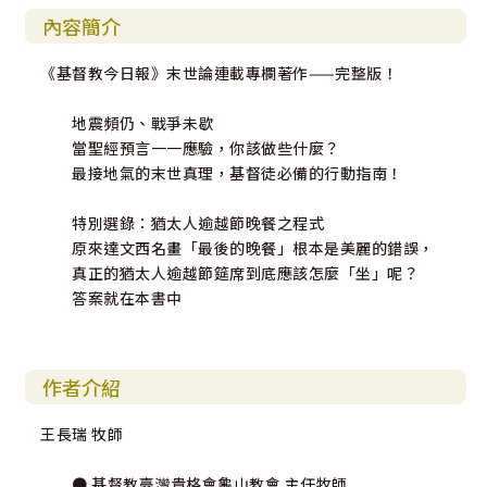
內容簡介
《基督教今日報》末世論連載專欄著作——完整版！
地震頻仍、戰爭未歇
當聖經預言一一應驗，你該做些什麼？
最接地氣的末世真理，基督徒必備的行動指南！
特別選錄：猶太人逾越節晚餐之程式
原來達文西名畫「最後的晚餐」根本是美麗的錯誤，
真正的猶太人逾越節筵席到底應該怎麼「坐」呢？
答案就在本書中
作者介紹
王長瑞 牧師
● 基督教臺灣貴格會龜山教會 主任牧師