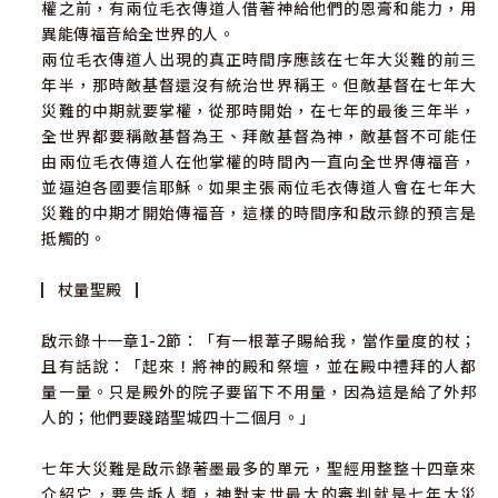
權之前，有兩位毛衣傳道人借著神給他們的恩膏和能力，用
異能傳福音給全世界的人。
兩位毛衣傳道人出現的真正時間序應該在七年大災難的前三
年半，那時敵基督還沒有統治世界稱王。但敵基督在七年大
災難的中期就要掌權，從那時開始，在七年的最後三年半，
全世界都要稱敵基督為王、拜敵基督為神，敵基督不可能任
由兩位毛衣傳道人在他掌權的時間內一直向全世界傳福音，
並逼迫各國要信耶穌。如果主張兩位毛衣傳道人會在七年大
災難的中期才開始傳福音，這樣的時間序和啟示錄的預言是
抵觸的。
▏杖量聖殿▕
啟示錄十一章1-2節：「有一根葦子賜給我，當作量度的杖；
且有話說：「起來！將神的殿和祭壇，並在殿中禮拜的人都
量一量。只是殿外的院子要留下不用量，因為這是給了外邦
人的；他們要踐踏聖城四十二個月。」
七年大災難是啟示錄著墨最多的單元，聖經用整整十四章來
介紹它，要告訴人類，神對末世最大的審判就是七年大災