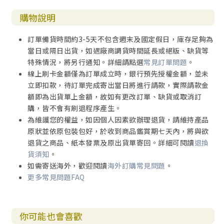
購物說明
訂單備貨時間約3-5天不包含週末及國定假日，庫存足夠為
當日或隔日出貨，如遇廠商調貨時間延長或絕版、缺貨等
特殊情況，將另行通知。詳細請點選
常見訂單問題
。
線上刷卡金額僅為訂單成立時，銀行預先授權金額，並未
立即扣款，待訂單完成寄出當日將進行請款，實際請款金
額即為出貨單上金額，故如有更改訂單、缺貨或取消訂
購，皆不會有刷退程序產生。
為維護您的權益，如因個人因素欲辦理退貨，請維持產品
原狀並依原包裝包好，於收到商品鑑賞期七天內，將與欲
退貨之商品、紙本發票及原出貨單寄回。詳細可閱讀
退換
貨須知
。
如需寄送海外，歡迎閱讀
海外訂購常見問題
。
更多常見問題FAQ
你可能也會喜歡