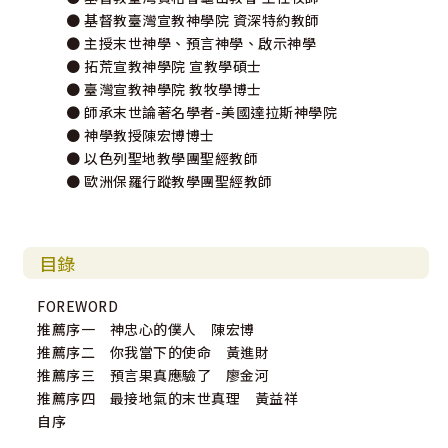
● 基督教臺灣宣教神學院 資深特約教師
● 主授末世神學、預言神學、啟示神學
● 拓荒宣教神學院 宣教學碩士
● 臺灣宣教神學院 教牧學博士
● 師承末世論著名學者-美國達拉斯神學院
● 神學教授陳宏博博士
● 以色列聖地教學團聖經教師
● 歐洲保羅行蹤教學團聖經教師
目錄
FOREWORD
推薦序一 神忠心的僕人 陳宏博
推薦序二 你我當下的使命 黃進財
推薦序三 預言果真應驗了 廖金河
推薦序四 最接地氣的末世真理 黃益祥
自序