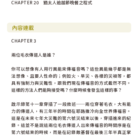
CHAPTER 20 猶太人逾越節晚餐之程式
內容連載
CHAPTER 3
兩位毛衣傳道人是誰？
你可以想像有人用行異能來傳福音嗎？這些異能幾乎都是無
法想像、且要人性命的；例如火、旱災、各樣的災禍等，都
具有強制力與災難性，跟我們現在傳福音的方式截然不同。
這樣的方法人們能夠接受嗎？什麼時候會發生這樣的事？
啟示錄第十一章穿插了一段敘述──兩位穿著毛衣，大有能
力的傳道人，有三年半的時間在耶路撒冷向全世界傳福音。
這是在未來七年大災難的第六號災結束以後，穿插進來的紀
錄。這並不是說這兩位毛衣傳道人出來傳福音的時間序是在
第六號結束的時候，而是在記錄敵基督在最後三年半真正掌