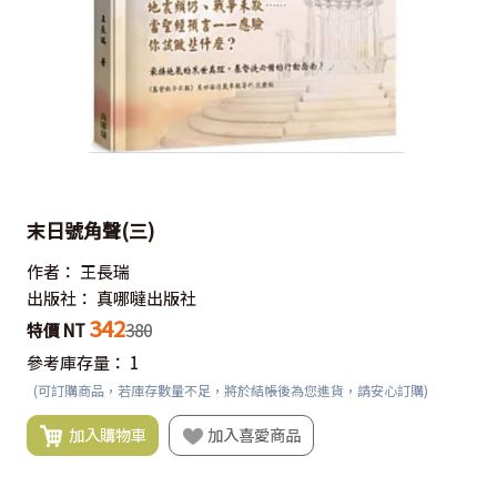
末日號角聲(三)
作者：
王長瑞
出版社：
真哪噠出版社
342
特價 NT
380
參考庫存量：
1
(可訂購商品，若庫存數量不足，將於結帳後為您進貨，請安心訂購)
加入購物車
加入喜愛商品