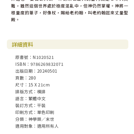
難，雖然這個世界處於極度混亂中，但神仍然掌權。神將一
根量度的葦子，好像杖，賜給老約翰，叫老約翰起來丈量聖
殿。
詳細資料
原書號：N1020521
ISBN：9786269832071
出版日期：20240501
頁數：280
尺寸：15 X 21cm
排版方式：橫排
語言：繁體中文
裝訂方式：平裝
印刷方式：單色印刷
分類：神學類／末世
適用對象：適用所有人