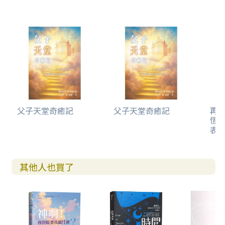
父子天堂奇癒記
父子天堂奇癒記
再
恆
表
其他人也買了