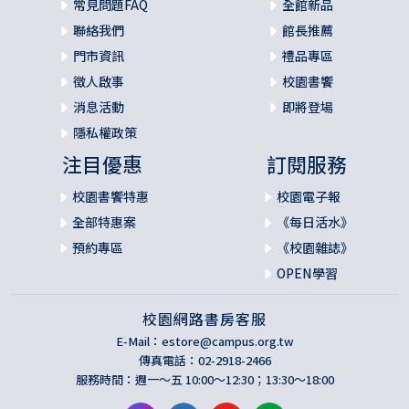
常見問題FAQ
全館新品
聯絡我們
館長推薦
門市資訊
禮品專區
徵人啟事
校園書饗
消息活動
即將登場
隱私權政策
注目優惠
訂閱服務
校園書饗特惠
校園電子報
全部特惠案
《每日活水》
預約專區
《校園雜誌》
OPEN學習
校園網路書房客服
E-Mail：
estore@campus.org.tw
傳真電話：02-2918-2466
服務時間：週一～五 10:00～12:30；13:30～18:00