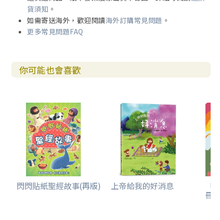
貨須知
。
如需寄送海外，歡迎閱讀
海外訂購常見問題
。
更多常見問題FAQ
你可能也會喜歡
閃閃貼紙聖經故事(再版)
上帝給我的好消息
「
冊(