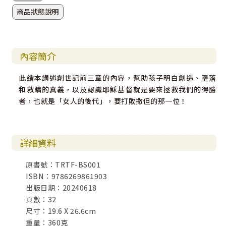
商品狀態說明
內容簡介
此繪本講述創世記前三章的內容，幫助孩子明白創造、墮落
和救贖的真義，以及認識耶穌基督就是要來拯救我們的得勝
者，也就是「女人的後代」，要打敗撒但的那一位！
詳細資料
原書號：TRTF-BS001
ISBN：9786269861903
出版日期：20240618
頁數：32
尺寸：19.6 X 26.6cm
重量：360克