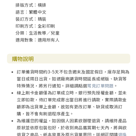
排版方式：橫排
語言：繁體中文
裝訂方式：精裝
印刷方式：全彩印刷
分類：生活教導／兒童
適用對象：適用所有人
購物說明
訂單備貨時間約3-5天不包含週末及國定假日，庫存足夠為
當日或隔日出貨，如遇廠商調貨時間延長或絕版、缺貨等
特殊情況，將另行通知。詳細請點選
常見訂單問題
。
線上刷卡金額僅為訂單成立時，銀行預先授權金額，並未
立即扣款，待訂單完成寄出當日將進行請款，實際請款金
額即為出貨單上金額，故如有更改訂單、缺貨或取消訂
購，皆不會有刷退程序產生。
為維護您的權益，如因個人因素欲辦理退貨，請維持產品
原狀並依原包裝包好，於收到商品鑑賞期七天內，將與欲
退貨之商品、紙本發票及原出貨單寄回。詳細可閱讀
退換