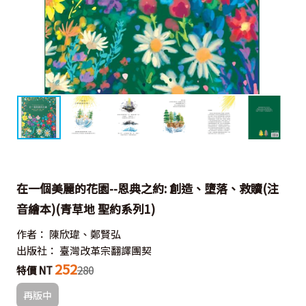
在一個美麗的花園--恩典之約: 創造、墮落、救贖(注
音繪本)(青草地 聖約系列1)
作者：
陳欣瑋、鄭賢弘
出版社：
臺灣改革宗翻譯團契
252
特價 NT
280
再版中