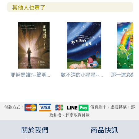
其他人也買了
耶穌是誰?--簡明...
數不清的小星星--...
那一道彩虹--
付款方式：
傳真刷卡、虛擬轉帳、郵
政劃撥、超商取貨付款
關於我們
商品快訊