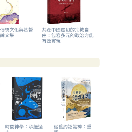
傳統文化與基督
共產中國虛幻的宗教自
論文集
由：包容多元的政治方能
有效實現
時間神學：承繼過
從舊約認識神：重