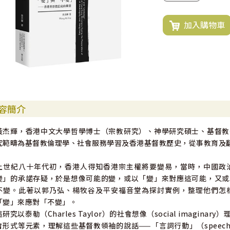
加入購物車
容簡介
黃杰輝，香港中文大學哲學博士（宗教研究）、神學研究碩士、基督教
究範疇為基督教倫理學、社會服務學習及香港基督教歷史，從事教育及
上世紀八十年代初，香港人得知香港宗主權將要變易，當時，中國政
變」的承諾存疑，於是想像可能的變，或以「變」來對應這可能，又或
不變。此著以郭乃弘、楊牧谷及平安福音堂為探討實例，整理他們怎
「變」來應對「不變」。
這研究以泰勒（Charles Taylor）的社會想像（social imag
會形式等元素，理解這些基督教領袖的說話——「言詞行動」（speec