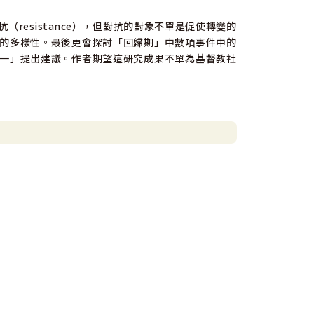
resistance），但對抗的對象不單是促使轉變的
的多樣性。最後更會探討「回歸期」中數項事件中的
一」提出建議。作者期望這研究成果不單為基督教社