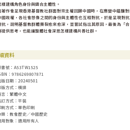
怎樣建構角色身份與鑄合主體性。
這著作會呈現香港基督教社群面對宗主權回歸中國時，在應變中蘊釀對抗（
中國政權，各社會想像之間的身份與主體性也互相對抗，於是呈現對抗
對抗，說明基督教群體撕裂愈來愈深，並嘗試指出其原因，最後為「合
群提供思考，也能讓整體社會深思怎樣建構共善社群。
細資料
原書號：A53TW1525
SBN：9786269807871
出版日期：20240501
排版方式：橫排
語言：繁體中文
裝訂方式：平裝
印刷方式：單色印刷
分類：教會歷史／中國歷史
適用對象：適用所有人