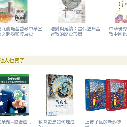
港九龍塘基督教中華宣
潛變與延續：當代溫州基
中華優秀
會之起源和發展史
督教的歷史形塑
教中國化
他人也買了
榮耀--整合西...
教會史是如何煉成
上帝子民的新約導