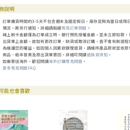
物說明
訂單備貨時間約3-5天不包含週末及國定假日，庫存足夠為當日或隔
情況，將另行通知。詳細請點選
常見訂單問題
。
線上刷卡金額僅為訂單成立時，銀行預先授權金額，並未立即扣款，
出貨單上金額，故如有更改訂單、缺貨或取消訂購，皆不會有刷退程
為維護您的權益，如因個人因素欲辦理退貨，請維持產品原狀並依原
商品、紙本發票及原出貨單寄回。詳細可閱讀
退換貨須知
。
如需寄送海外，歡迎閱讀
海外訂購常見問題
。
更多常見問題FAQ
可能也會喜歡