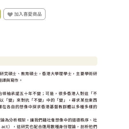
加入喜愛商品
研究碩士、教育碩士，香港大學理學士，主要學術研
翻譯與寫作。
治領袖承諾五十年不變；可是，很多香港人對這「不
以「變」來對抗「不變」中的「變」，尋求某些東西
樣在各自的想像中探求香港基督教群體以多種多樣的
inary）理論為分析框架，讓我們藉社會想像中的道德秩序、社
h act），這研究也配合運用數種身份理論，剖析他們