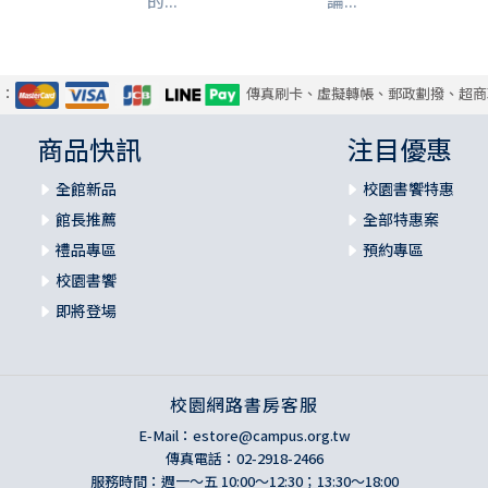
的...
論...
式：
傳真刷卡、虛擬轉帳、郵政劃撥、超商
商品快訊
注目優惠
全館新品
校園書饗特惠
館長推薦
全部特惠案
禮品專區
預約專區
校園書饗
即將登場
校園網路書房客服
E-Mail：
estore@campus.org.tw
傳真電話：02-2918-2466
服務時間：週一～五 10:00～12:30；13:30～18:00