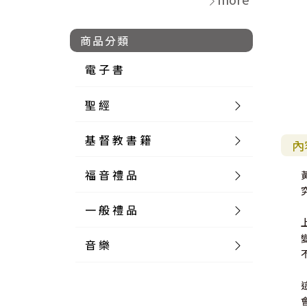
商品分類
電 子 書
聖 經
基 督 教 書 籍
新 舊 約 聖 經
內
福 音 禮 品
簡 體 聖 經
聖 經 論 叢
和 合 本
一 般 禮 品
英 文 聖 經
神 學 類
福 音 飾 品 配 件
和 合 本 標 點
參 考 書 工 具 書
音 樂
外 文 聖 經
實 踐 神 學
福 音 家 飾 用 品
一 般 卡 片
新 標 點 和 合 本
K J V
摩 西 五 經
系 統 神 學
福 音 項 鍊
讀 經 法
中 外 文 聖 經
教 會 歷 史
福 音 生 活 雜 貨
一 般 文 具
詩 本 樂 譜
和 合 本 修 訂 版
E S V
歷 史 書
神 、 創 造
宣 教 差 傳
福 音 耳 環 / 耳 夾
福 音 桌 飾 品
萬 用 卡
釋 經 法
創 世 記