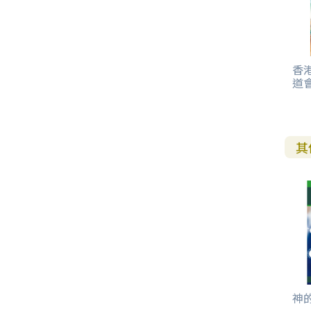
香
道
其
神的