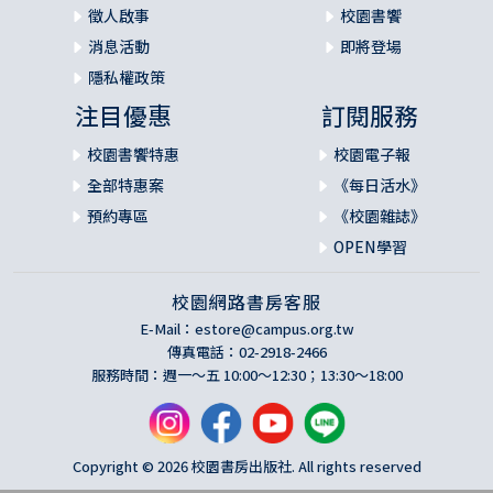
徵人啟事
校園書饗
消息活動
即將登場
隱私權政策
注目優惠
訂閱服務
校園書饗特惠
校園電子報
全部特惠案
《每日活水》
預約專區
《校園雜誌》
OPEN學習
校園網路書房客服
E-Mail：
estore@campus.org.tw
傳真電話：02-2918-2466
服務時間：週一～五 10:00～12:30；13:30～18:00
Copyright © 2026 校園書房出版社. All rights reserved