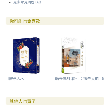
更多常見問題FAQ
你可能也會喜歡
曠野活水
曠野嗎哪 輯七：禱告大能
每日
其他人也買了