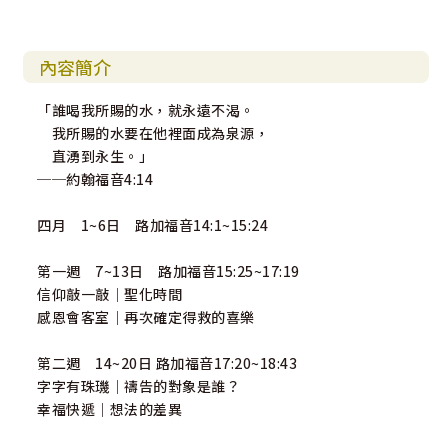
內容簡介
「誰喝我所賜的水，就永遠不渴。
我所賜的水要在他裡面成為泉源，
直湧到永生。」
──約翰福音4:14
四月 1~6日 路加福音14:1~15:24
第一週 7~13日 路加福音15:25~17:19
信仰敲一敲｜聖化時間
感恩會客室｜再次確定得救的喜樂
第二週 14~20日 路加福音17:20~18:43
字字有珠璣｜禱告的對象是誰？
幸福快遞｜想法的差異