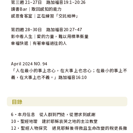
第三週 21~27日 路加福音19:1~20:26
讀書Bar｜取回感知的能力
感恩會客室｜正在練習「交託給神」
第四週 28~30日 路加福音20:27~47
影中看人生｜愛的力量，難以用標準衡量
幸福快遞｜有著幸福過往的人
April 2024 NO. 94
「人在最小的事上忠心，在大事上也忠心；在最小的事上不
義，在大事上也不義。」路加福音16:10
目錄
6・本月信息 從人群到門徒，從懇求到感謝
10・聖經地理 建於耶穌哀哭之地的主泣教堂
12・聖經人物探究 遇見耶穌後得救且生命改變的稅吏長撒