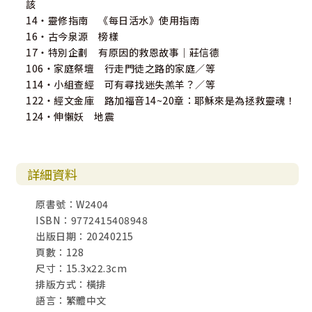
該
14・靈修指南 《每日活水》使用指南
16・古今泉源 榜樣
17・特別企劃 有原因的救恩故事｜莊信德
106・家庭祭壇 行走門徒之路的家庭／等
114・小組查經 可有尋找迷失羔羊？／等
122・經文金庫 路加福音14~20章：耶穌來是為拯救靈魂！
124・伸懶妖 地震
詳細資料
原書號：W2404
ISBN：9772415408948
出版日期：20240215
頁數：128
尺寸：15.3x22.3cm
排版方式：橫排
語言：繁體中文