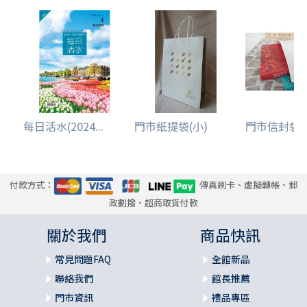
每日活水(2024...
門市紙提袋(小)
門市信封袋(
付款方式：
傳真刷卡、虛擬轉帳、郵
政劃撥、超商取貨付款
關於我們
商品快訊
常見問題FAQ
全館新品
聯絡我們
館長推薦
門市資訊
禮品專區