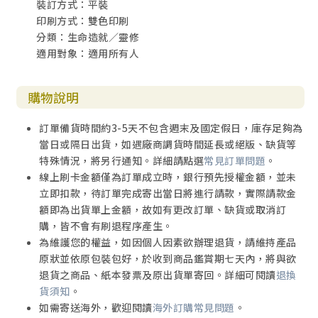
裝訂方式：平裝
印刷方式：雙色印刷
分類：生命造就／靈修
適用對象：適用所有人
購物說明
訂單備貨時間約3-5天不包含週末及國定假日，庫存足夠為
當日或隔日出貨，如遇廠商調貨時間延長或絕版、缺貨等
特殊情況，將另行通知。詳細請點選
常見訂單問題
。
線上刷卡金額僅為訂單成立時，銀行預先授權金額，並未
立即扣款，待訂單完成寄出當日將進行請款，實際請款金
額即為出貨單上金額，故如有更改訂單、缺貨或取消訂
購，皆不會有刷退程序產生。
為維護您的權益，如因個人因素欲辦理退貨，請維持產品
原狀並依原包裝包好，於收到商品鑑賞期七天內，將與欲
退貨之商品、紙本發票及原出貨單寄回。詳細可閱讀
退換
貨須知
。
如需寄送海外，歡迎閱讀
海外訂購常見問題
。