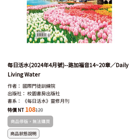
每日活水(2024年4月號)--路加福音14~20章／Daily
Living Water
作者：
國際門徒訓練院
出版社：
校園書房出版社
書系：
《每日活水》靈修月刊
108
特價 NT
120
商品停版，無法購買
商品狀態說明