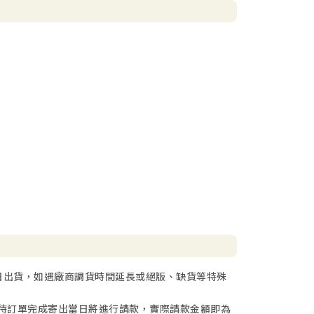
日出貨，如遇廠商調貨時間延長或絕版、缺貨等特殊
待訂單完成寄出當日將進行請款，實際請款金額即為