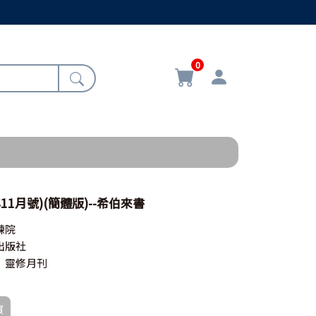
0
11月號)(簡體版)--希伯來書
練院
出版社
》靈修月刊
買