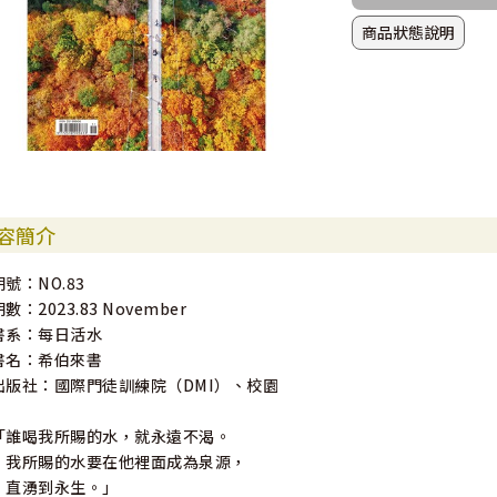
商品狀態說明
容簡介
期號：NO.83
數：2023.83 November
書系：每日活水
書名：希伯來書
出版社：國際門徒訓練院（DMI）、校園
「誰喝我所賜的水，就永遠不渴。
我所賜的水要在他裡面成為泉源，
直湧到永生。」