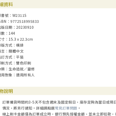
細資料
原書號：W2311S
SBN：9772518995833
出版日期：20230910
頁數：144
寸：15.3 x 22.3cm
排版方式：橫排
語言：簡體中文
裝訂方式：平裝
印刷方式：雙色印刷
分類：生命造就／靈修
適用對象：適用所有人
物說明
訂單備貨時間約3-5天不包含週末及國定假日，庫存足夠為當日或隔
情況，將另行通知。詳細請點選
常見訂單問題
。
線上刷卡金額僅為訂單成立時，銀行預先授權金額，並未立即扣款，