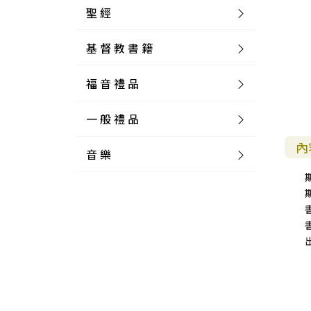
聖 經
基 督 教 書 籍
新 舊 約 聖 經
福 音 禮 品
簡 體 聖 經
聖 經 論 叢
和 合 本
一 般 禮 品
英 文 聖 經
神 學 類
福 音 飾 品 配 件
和 合 本 標 點
參 考 書 工 具 書
內
音 樂
外 文 聖 經
實 踐 神 學
福 音 家 飾 用 品
一 般 卡 片
新 標 點 和 合 本
K J V
摩 西 五 經
系 統 神 學
福 音 項 鍊
讀 經 法
中 外 文 聖 經
教 會 歷 史
福 音 生 活 雜 貨
一 般 文 具
詩 本 樂 譜
和 合 本 修 訂 版
E S V
歷 史 書
神 、 創 造
宣 教 差 傳
福 音 耳 環 / 耳 夾
福 音 桌 飾 品
萬 用 卡
釋 經 法
創 世 記
期
註 釋 本 聖 經
生 命 造 就
福 音 食 器 廚 房
食 器 廚 房
C D
現 代 中 文 譯 本
G N B
和 合 本 / N I V
舊 約 註 釋
基 督
社 會 參 與
歷 史
福 音 手 環 / 手 鍊
福 音 布 軸 掛 畫
福 音 服 飾 布 品
貼 紙
日 記 . 筆 記
音 樂 叢 書
聖 經 概 論
出 埃 及 記
約 書 亞 記
選 摘 本
見 證 傳 記
福 音 文 具
傢 俱 燈 飾
新 譯 本
其 他 英 文 聖 經
和 合 本 / N K J V
新 約 註 釋
聖 靈
教 牧
中 國 歷 史
初 信 造 就
福 音 戒 指
福 音 壁 掛 框 匾
福 音 鐘 錶 類
福 音 收 納 瓶 罐
明 信 片 . 書 籤
鉛 筆 袋 盒
杯 盤 壺 碗
詩 歌 本 譜
中 文 詩 歌 演 唱 C D
聖 經 史 地
利 未 記
士 師 記
福 音 佈 道
福 音 卡 片
新 漢 語 譯 本
新 標 點 和 合 本 / K J V
智 慧 詩 歌 書
救 恩
其 它 團 契
外 國 歷 史
禱 告
福 音 見 證
福 音 胸 針 / 別 針
福 音 相 框
福 音 磁 鐵
福 音 食 品 / 飲 品
福 音 資 料 夾 袋
筆 類
食 品
節 慶 樂 譜
外 文 詩 歌 演 唱 C D
聖 經 歷 史
民 數 記
路 得 記
輔 導
馬 克 杯 / 咖 啡 杯