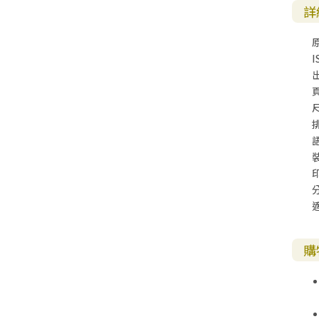
詳
I
尺
購