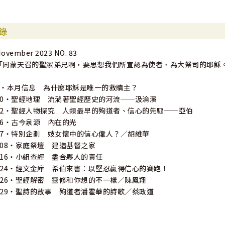
錄
ovember 2023 NO. 83
「同蒙天召的聖潔弟兄啊，要思想我們所宣認為使者、為大祭司的耶穌。
6・本月信息 為什麼耶穌是唯一的救贖主？
10・聖經地理 流淌著聖經歷史的河流──汲淪溪
12・聖經人物探究 人類最早的殉道者、信心的先驅──亞伯
16・古今泉源 內在的光
17・特別企劃 妓女懷中的信心偉人？／胡維華
108・家庭祭壇 建造基督之家
116・小組查經 盡合夥人的責任
124・經文金庫 希伯來書：以堅忍贏得信心的賽跑！
126・聖經解密 靈修和你想的不一樣／陳鳳翔
129・聖詩的故事 殉道者潘霍華的詩歌／蔡政道