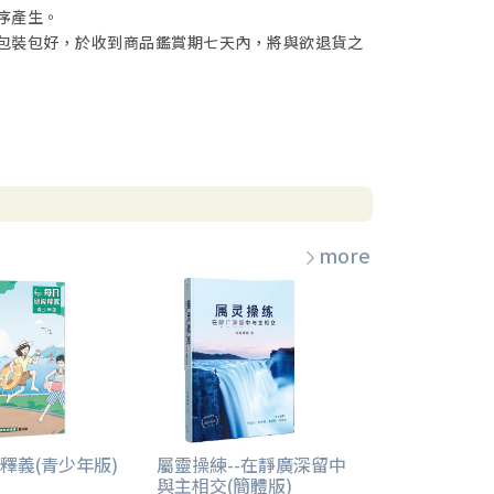
序產生。
包裝包好，於收到商品鑑賞期七天內，將與欲退貨之
more
釋義(青少年版)
屬靈操練--在靜廣深留中
與主相交(簡體版)