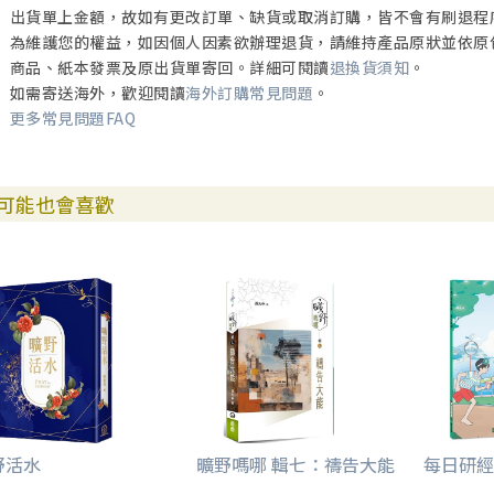
出貨單上金額，故如有更改訂單、缺貨或取消訂購，皆不會有刷退程
為維護您的權益，如因個人因素欲辦理退貨，請維持產品原狀並依原
商品、紙本發票及原出貨單寄回。詳細可閱讀
退換貨須知
。
如需寄送海外，歡迎閱讀
海外訂購常見問題
。
更多常見問題FAQ
可能也會喜歡
野活水
曠野嗎哪 輯七：禱告大能
每日研經