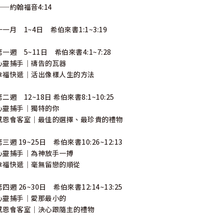
──約翰福音4:14
十一月 1~4日 希伯來書1:1~3:19
第一週 5~11日 希伯來書4:1~7:28
心靈捕手｜禱告的瓦器
幸福快遞｜活出像樣人生的方法
第二週 12~18日 希伯來書8:1~10:25
心靈捕手｜獨特的你
感恩會客室｜最佳的選擇、最珍貴的禮物
第三週 19~25日 希伯來書10:26~12:13
心靈捕手｜為神放手一搏
幸福快遞｜毫無留戀的順從
第四週 26~30日 希伯來書12:14~13:25
心靈捕手｜愛那最小的
感恩會客室｜決心跟隨主的禮物