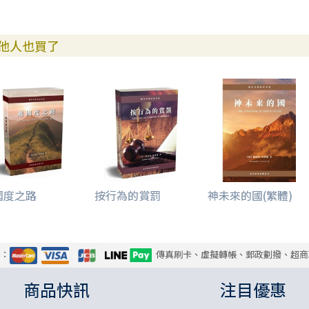
他人也買了
國度之路
按行為的賞罰
神未來的國(繁體)
式：
傳真刷卡、虛擬轉帳、郵政劃撥、超商
商品快訊
注目優惠