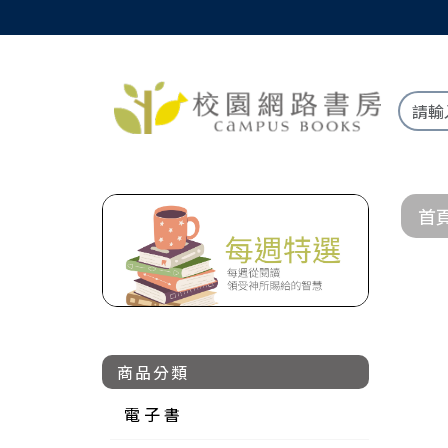
首
商品分類
電 子 書