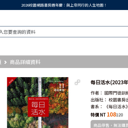
2026校園網路書房週年慶：與上帝同行的人生地圖！
頁
商品詳細資料
每日活水(2023年
作者：
國際門徒訓
出版社：
校園書房
書系：
《每日活水
108
特價 NT
120
商品停售，無法購