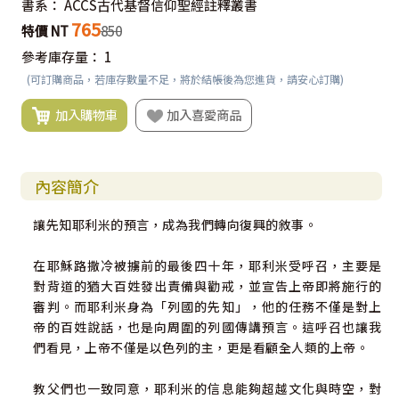
書系：
ACCS古代基督信仰聖經註釋叢書
765
特價 NT
850
參考庫存量：
1
(可訂購商品，若庫存數量不足，將於結帳後為您進貨，請安心訂購)
加入購物車
加入喜愛商品
內容簡介
讓先知耶利米的預言，成為我們轉向復興的敘事。
在耶穌路撒冷被擄前的最後四十年，耶利米受呼召，主要是
對背道的猶大百姓發出責備與勸戒，並宣告上帝即將施行的
審判。而耶利米身為「列國的先知」，他的任務不僅是對上
帝的百姓說話，也是向周圍的列國傳講預言。這呼召也讓我
們看見，上帝不僅是以色列的主，更是看顧全人類的上帝。
教父們也一致同意，耶利米的信息能夠超越文化與時空，對