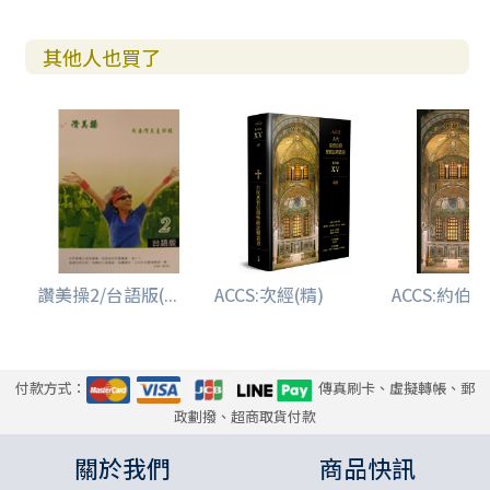
其他人也買了
讚美操2/台語版(...
ACCS:次經(精)
ACCS:約伯記(.
付款方式：
傳真刷卡、虛擬轉帳、郵
政劃撥、超商取貨付款
關於我們
商品快訊