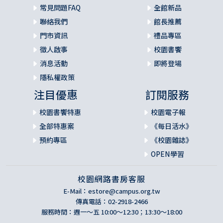
常見問題FAQ
全館新品
聯絡我們
館長推薦
門市資訊
禮品專區
徵人啟事
校園書饗
消息活動
即將登場
隱私權政策
注目優惠
訂閱服務
校園書饗特惠
校園電子報
全部特惠案
《每日活水》
預約專區
《校園雜誌》
OPEN學習
校園網路書房客服
E-Mail：
estore@campus.org.tw
傳真電話：02-2918-2466
服務時間：週一～五 10:00～12:30；13:30～18:00