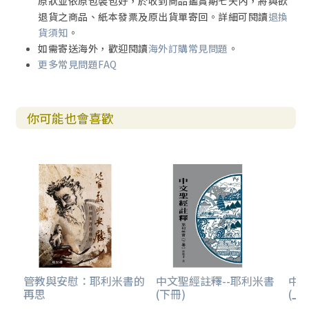
原狀並依原包裝包好，於收到商品鑑賞期七天內，將與欲
退貨之商品、紙本發票及原出貨單寄回。詳細可閱讀
退換
貨須知
。
如需寄送海外，歡迎閱讀
海外訂購常見問題
。
更多常見問題FAQ
你可能也會喜歡
管教與安慰：耶利米書的
中文聖經註釋--耶利米書
中文
再思
(下冊)
(上