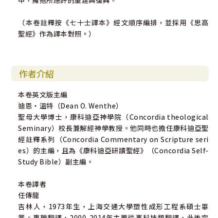
中，擁抱所應許的重建與復興。
（本卷註釋按《七十士譯本》經文順序編排，並採用《思高
聖經》作為譯本對照。）
作者介紹
本卷英文版主編
迪恩‧溫特（Dean O. Wenthe）
聖母大學博士，康科迪亞神學院（Concordia theological
Seminary）校長兼解經神學教授。他同時也擔任康科迪亞聖
經註釋系列（Concordia Commentary on Scripture seri
es）的主編，且為《康科迪亞研讀聖經》（Concordia Self-
Study Bible）副主編。
本卷譯者
任傳龍
吉林人，1973年生，上海交通大學塑性成形工程系碩士畢
業。專職翻譯，2000-2014年主要從事科技類翻譯，此後完