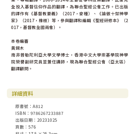
全投入基督信仰作品的翻譯，為聯合聖經公會工作。已出版
的譯作有《基督教要義》（2017，麥種）、《論做十架神學
家》（2017，橡樹）等，參與翻譯和編輯《聖經研修本》（2
017，基督教全國兩會）。
本卷編審
黃錫木
南非普勒陀利亞大學文學博士，香港中文大學崇基學院神學
院榮譽副研究員並兼任講師，現為聯合聖經公會（亞太區）
翻譯顧問。
詳細資料
原書號：A812
ISBN：9786267233887
出版日期：20231025
頁數：576
尺寸：17.5 ×25.3cm