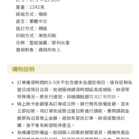
重量：1242克
排版方式：橫排
語言：繁體中文
裝訂方式：精裝
印刷方式：單色印刷
分類：聖經論叢／耶利米書
適用對象：適用所有人
購物說明
訂單備貨時間約3-5天不包含週末及國定假日，庫存足夠為
當日或隔日出貨，如遇廠商調貨時間延長或絕版、缺貨等
特殊情況，將另行通知。詳細請點選
常見訂單問題
。
線上刷卡金額僅為訂單成立時，銀行預先授權金額，並未
立即扣款，待訂單完成寄出當日將進行請款，實際請款金
額即為出貨單上金額，故如有更改訂單、缺貨或取消訂
購，皆不會有刷退程序產生。
為維護您的權益，如因個人因素欲辦理退貨，請維持產品