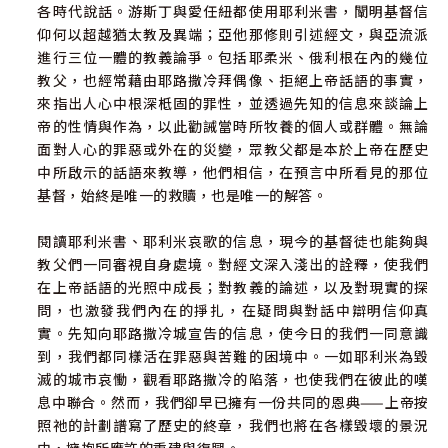
各時代說話。游斯丁與愛任紐都使用耶利米書，闡明基督信
仰何以超越猶太教及異端；亞他那修則引述經文，與亞流派
進行三位一體的教義論爭。包括耶柔米、俄利根在內的幾位
教父，也經常藉由耶路撒冷拜偶像、拒絕上帝話語的事實，
來指出人心中根深柢固的罪性，並透過先知的信息來談論上
帝的性情與作為，以此勸誡當時所牧養的個人或群體。無論
面對人心的罪惡或外在的災變，眾教父都是本於上帝在歷史
中所啟示的話語來教導，他們相信，在預言中所看見的那位
基督，始終是唯一的救贖，也是唯一的解答。
閱讀耶利米書、耶利米哀歌的信息，現今的基督徒也能夠與
教父們一同審視自身處境。對經文深入淺出的詮釋，使我們
在上帝話語的光照中成長；對教義的論述，以及對現實的探
問，也激發我們內在的掙扎，在疑問與對話中辯明信仰真
實。先知向耶路撒冷城宣告的信息，使今日的我們一同意識
到，我們都同樣活在罪惡與苦難的困境中。一如耶利米為毀
滅的城市哀慟，觀看耶路撒冷的陷落，也使我們在彼此的嘆
息中聯合。然而，我們卻早已擁有一份共同的恩典——上帝按
照祂的計劃譜寫了歷史的終章，我們也將在各樣毀壞的景況