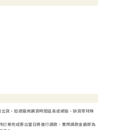
日出貨，如遇廠商調貨時間延長或絕版、缺貨等特殊
待訂單完成寄出當日將進行請款，實際請款金額即為