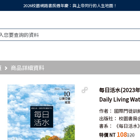
2026校園網路書房週年慶：與上帝同行的人生地圖！
頁
商品詳細資料
每日活水(2023年
Daily Living Wa
作者：
國際門徒訓
出版社：
校園書房
書系：
《每日活水
108
特價 NT
120