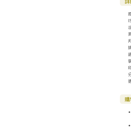
詳
I
尺
購