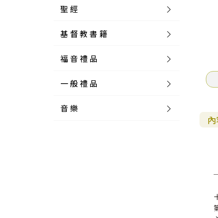
聖 經
基 督 教 書 籍
新 舊 約 聖 經
福 音 禮 品
簡 體 聖 經
聖 經 論 叢
和 合 本
一 般 禮 品
英 文 聖 經
神 學 類
福 音 飾 品 配 件
和 合 本 標 點
參 考 書 工 具 書
音 樂
外 文 聖 經
實 踐 神 學
福 音 家 飾 用 品
一 般 卡 片
新 標 點 和 合 本
K J V
摩 西 五 經
系 統 神 學
福 音 項 鍊
讀 經 法
內
中 外 文 聖 經
教 會 歷 史
福 音 生 活 雜 貨
一 般 文 具
詩 本 樂 譜
和 合 本 修 訂 版
E S V
歷 史 書
神 、 創 造
宣 教 差 傳
福 音 耳 環 / 耳 夾
福 音 桌 飾 品
萬 用 卡
釋 經 法
創 世 記
註 釋 本 聖 經
生 命 造 就
福 音 食 器 廚 房
食 器 廚 房
C D
現 代 中 文 譯 本
G N B
和 合 本 / N I V
舊 約 註 釋
基 督
社 會 參 與
歷 史
福 音 手 環 / 手 鍊
福 音 布 軸 掛 畫
福 音 服 飾 布 品
貼 紙
日 記 . 筆 記
音 樂 叢 書
聖 經 概 論
出 埃 及 記
約 書 亞 記
選 摘 本
見 證 傳 記
福 音 文 具
傢 俱 燈 飾
新 譯 本
其 他 英 文 聖 經
和 合 本 / N K J V
新 約 註 釋
聖 靈
教 牧
中 國 歷 史
初 信 造 就
福 音 戒 指
福 音 壁 掛 框 匾
福 音 鐘 錶 類
福 音 收 納 瓶 罐
明 信 片 . 書 籤
鉛 筆 袋 盒
杯 盤 壺 碗
詩 歌 本 譜
中 文 詩 歌 演 唱 C D
聖 經 史 地
利 未 記
士 師 記
福 音 佈 道
福 音 卡 片
新 漢 語 譯 本
新 標 點 和 合 本 / K J V
智 慧 詩 歌 書
救 恩
其 它 團 契
外 國 歷 史
禱 告
福 音 見 證
福 音 胸 針 / 別 針
福 音 相 框
福 音 磁 鐵
福 音 食 品 / 飲 品
福 音 資 料 夾 袋
筆 類
食 品
節 慶 樂 譜
外 文 詩 歌 演 唱 C D
聖 經 歷 史
民 數 記
路 得 記
輔 導
馬 克 杯 / 咖 啡 杯