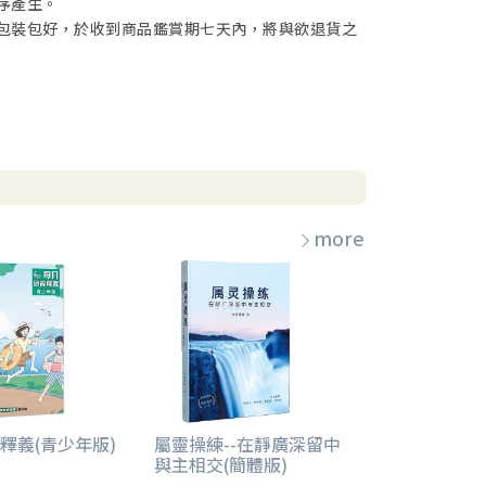
序產生。
包裝包好，於收到商品鑑賞期七天內，將與欲退貨之
more
釋義(青少年版)
屬靈操練--在靜廣深留中
與主相交(簡體版)