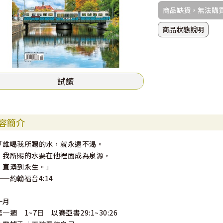
商品缺貨，無法購
商品狀態說明
試讀
容簡介
「誰喝我所賜的水，就永遠不渴。
我所賜的水要在他裡面成為泉源，
直湧到永生。」
──約翰福音4:14
十月
第一週 1~7日 以賽亞書29:1~30:26