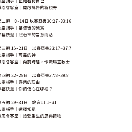
心靈捕手｜正確看待自己
感恩會客室｜開啟禱告的新視野
第二週 8~14日 以賽亞書30:27~33:16
心靈捕手｜基督徒的獎賞
幸福快遞｜照著神的旨意而活
第三週 15~21日 以賽亞書33:17~37:7
心靈捕手｜可靠的神
感恩會客室｜向前跨越，作職場宣教士
第四週 22~28日 以賽亞書37:8~39:8
心靈捕手｜喜樂的理由
幸福快遞｜你的信心在哪裡？
第五週 29~31日 箴言11:1~31
心靈捕手｜選擇知足
感恩會客室｜接受重生的恩典禮物