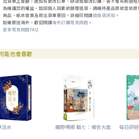
出貨單上金額，故如有更改訂單、缺貨或取消訂購，皆不會有刷退程
為維護您的權益，如因個人因素欲辦理退貨，請維持產品原狀並依原
商品、紙本發票及原出貨單寄回。詳細可閱讀
退換貨須知
。
如需寄送海外，歡迎閱讀
海外訂購常見問題
。
更多常見問題FAQ
可能也會喜歡
野活水
曠野嗎哪 輯七：禱告大能
每日研經