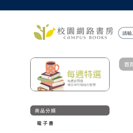
首
商品分類
電 子 書