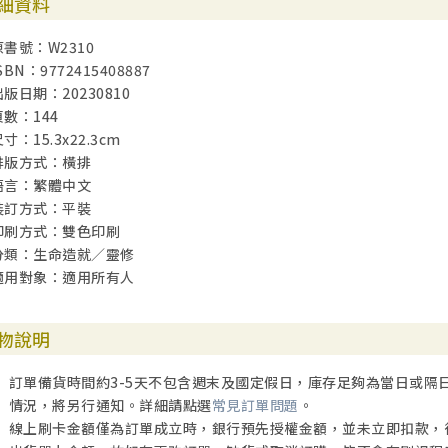
細資料
原書號：W2310
SBN：9772415408887
出版日期：20230810
頁數：144
寸：15.3x22.3cm
排版方式：橫排
語言：繁體中文
裝訂方式：平裝
印刷方式：雙色印刷
分類：生命造就／靈修
適用對象：適用所有人
物說明
訂單備貨時間約3-5天不包含週末及國定假日，庫存足夠為當日或隔
情況，將另行通知。詳細請點選
常見訂單問題
。
線上刷卡金額僅為訂單成立時，銀行預先授權金額，並未立即扣款，