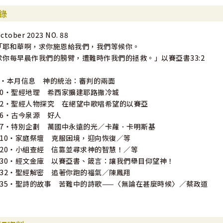
錄
ctober 2023 NO. 88
「耶和華啊，求你施恩給我們，我們等候你。
求你每早晨作我們的膀臂，遭難時作我們的拯救。」以賽亞書33:2
6・本月信息 神的統治：審判的兩面
10・聖經地理 希西家擴建耶路撒冷城
12・聖經人物探究 在絕望中歌唱希望的以賽亞
16・古今泉源 好人
17・特別企劃 萬國中永遠的光／卡蘿．卡明斯基
110・家庭祭壇 克服困境，迎向恢復／等
120・小組查經 信靠並尋求神的智慧！／等
130・經文金庫 以賽亞書、箴言：讓我們舉目仰望神！
132・聖經解密 追著你跑的福氣／陳鳳翔
135・聖詩的故事 苦難中的詩歌——〈無論在甚麼時候〉／蔡政道