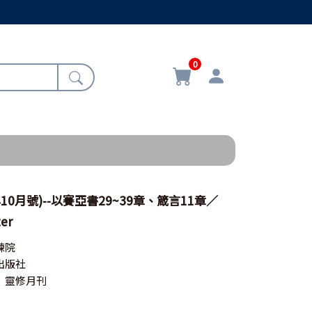
0
10月號)--以賽亞書29~39章、箴言11章／
ter
練院
出版社
》靈修月刊