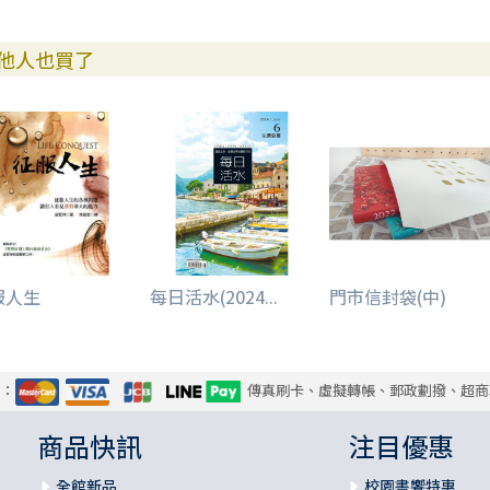
他人也買了
服人生
每日活水(2024...
門市信封袋(中)
式：
傳真刷卡、虛擬轉帳、郵政劃撥、超商
商品快訊
注目優惠
全館新品
校園書饗特惠