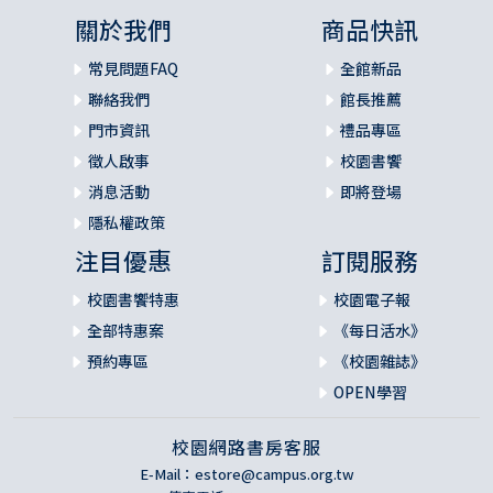
關於我們
商品快訊
常見問題FAQ
全館新品
聯絡我們
館長推薦
門市資訊
禮品專區
徵人啟事
校園書饗
消息活動
即將登場
隱私權政策
注目優惠
訂閱服務
校園書饗特惠
校園電子報
全部特惠案
《每日活水》
預約專區
《校園雜誌》
OPEN學習
校園網路書房客服
E-Mail：
estore@campus.org.tw