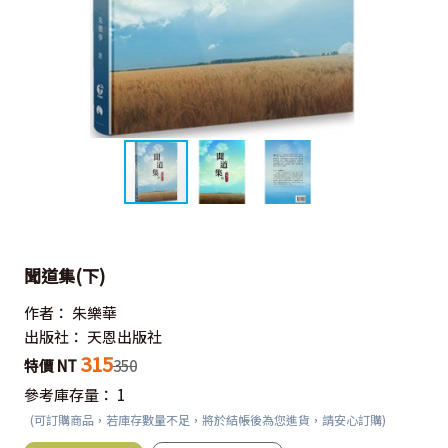
聞道集(下)
作者：
朱樂華
出版社：
天恩出版社
315
特價 NT
350
參考庫存量：
1
(可訂購商品，若庫存數量不足，將於結帳後為您進貨，請安心訂購)