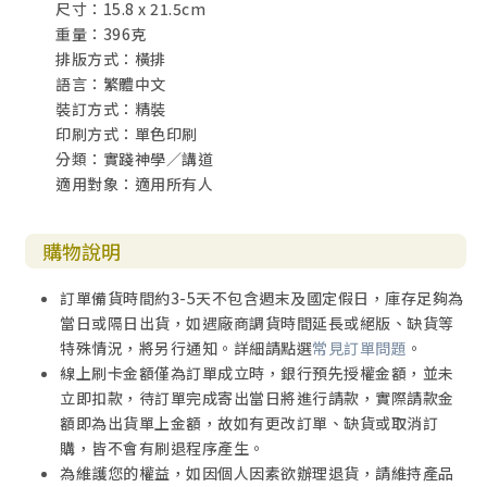
尺寸：15.8 x 21.5cm
重量：396克
排版方式：橫排
語言：繁體中文
裝訂方式：精裝
印刷方式：單色印刷
分類：實踐神學／講道
適用對象：適用所有人
購物說明
訂單備貨時間約3-5天不包含週末及國定假日，庫存足夠為
當日或隔日出貨，如遇廠商調貨時間延長或絕版、缺貨等
特殊情況，將另行通知。詳細請點選
常見訂單問題
。
線上刷卡金額僅為訂單成立時，銀行預先授權金額，並未
立即扣款，待訂單完成寄出當日將進行請款，實際請款金
額即為出貨單上金額，故如有更改訂單、缺貨或取消訂
購，皆不會有刷退程序產生。
為維護您的權益，如因個人因素欲辦理退貨，請維持產品