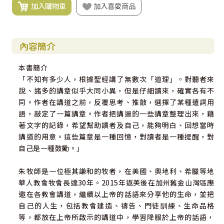
加入購物車
加入喜愛商品
內容簡介
本書簡介
「不知有多少人，根據聖經講了無數次「道理」。對聽者來
說、諸多的講章似乎大同小異，但是仔細讀來，確實各有不
同。作者在講道之前，反覆思考、推敲，選擇了某種遣詞用
語，敲定了一篇講章。作者把講過的一些講章整理出來，藉
著文字的記錄，希望幫助讀者及自己，能夠明白、回想當時
講道的用意。這些篇章是一種回憶，對讀者是一種提醒，對
自己是一種鼓勵。」
朱牧師是一位極其謙和的牧者，在美國、奧地利、希臘等地
華人教會牧會長達30年。2015年返美後在加州舊金山灣區應
邀在各教會講道，繼續以上帝的話語來分享他的生命，並把
自己的人生，包括教會建造、禱告、門徒訓練、生命品格
等，都放在上帝所啟示的講道中，學習降服於上帝的話語，