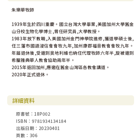
朱樂華牧師
1939年生於四川重慶。國立台灣大學畢業,美國加州大學舊金
山分校生物化學博士,曾任研究員,大學教授。
1983年放下教職,入美國加州金門神學院進修,獲道學碩士後,
任三藩市國語浸信會會牧九年,加州康郡福音教會會牧九年。
年届退休後,受邀到奥地利維也納任代理牧師六年半,旋被邀到
希臘雅典華人教會協助兩年半。
2015年返回加州,應邀在舊金山灣區各教會講道。
2020年正式退休。
詳細資料
原書號：18P002
ISBN：9781934134184
出版日期：20230401
頁數：306