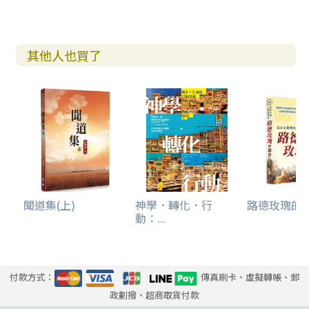
其他人也買了
聞道集(上)
神學．轉化．行
路德玫瑰的馨香
動：...
付款方式：
傳真刷卡、虛擬轉帳、郵
政劃撥、超商取貨付款