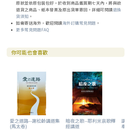
原狀並依原包裝包好，於收到商品鑑賞期七天內，將與欲
退貨之商品、紙本發票及原出貨單寄回。詳細可閱讀
退換
貨須知
。
如需寄送海外，歡迎閱讀
海外訂購常見問題
。
更多常見問題FAQ
你可能也會喜歡
愛之道路--謝松齡講道集
暗夜之歌--耶利米哀歌釋
講
(馬太卷)
經講道
奉