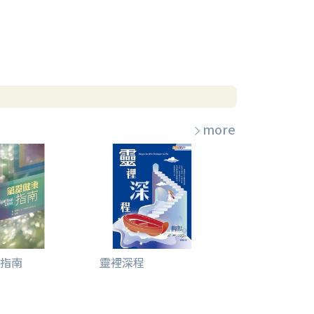
more
指南
靈裡深程