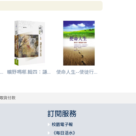
.
曠野嗎哪.輯四：謙...
使命人生--使徒行...
取貨付款
訂閱服務
校園電子報
《每日活水》