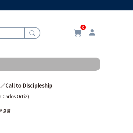
0
ll to Discipleship
n Carlos Ortiz)
學協會