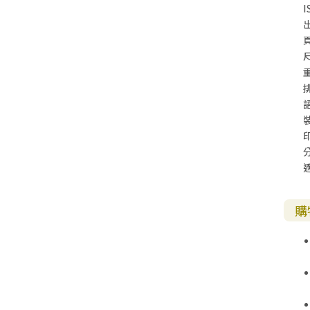
I
尺
購