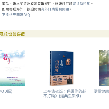
商品、紙本發票及原出貨單寄回。詳細可閱讀
退換貨須知
。
如需寄送海外，歡迎閱讀
海外訂購常見問題
。
更多常見問題FAQ
可能也會喜歡
POD版)
上帝值夜班：保護你的必
屬靈健康
不打盹》(經典重製版)