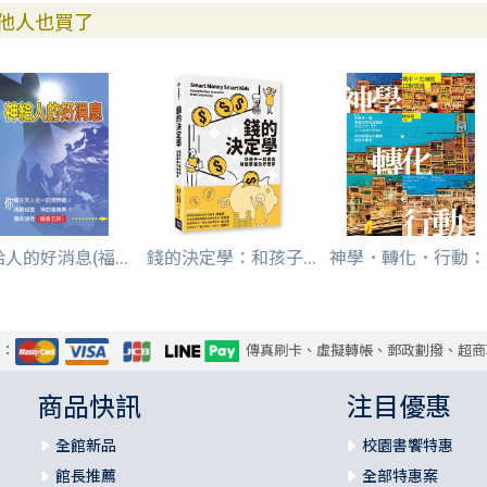
他人也買了
人的好消息(福...
錢的決定學：和孩子...
神學．轉化．行動：..
式：
傳真刷卡、虛擬轉帳、郵政劃撥、超商
商品快訊
注目優惠
全館新品
校園書饗特惠
館長推薦
全部特惠案