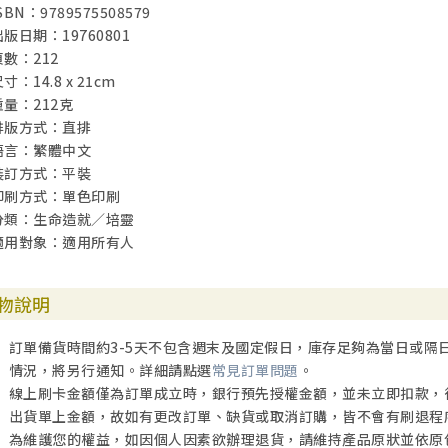
SBN：9789575508579
出版日期：19760801
頁數：212
寸：14.8 x 21cm
重量：212克
排版方式：直排
語言：繁體中文
裝訂方式：平裝
印刷方式：單色印刷
分類：生命造就／培靈
適用對象：適用所有人
物說明
訂單備貨時間約3-5天不包含週末及國定假日，庫存足夠為當日或隔
情況，將另行通知。詳細請點選
常見訂單問題
。
線上刷卡金額僅為訂單成立時，銀行預先授權金額，並未立即扣款，
出貨單上金額，故如有更改訂單、缺貨或取消訂購，皆不會有刷退程
為維護您的權益，如因個人因素欲辦理退貨，請維持產品原狀並依原