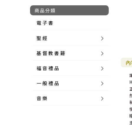
商品分類
電 子 書
聖 經
基 督 教 書 籍
新 舊 約 聖 經
內
福 音 禮 品
簡 體 聖 經
聖 經 論 叢
和 合 本
一 般 禮 品
英 文 聖 經
神 學 類
福 音 飾 品 配 件
和 合 本 標 點
參 考 書 工 具 書
音 樂
外 文 聖 經
實 踐 神 學
福 音 家 飾 用 品
一 般 卡 片
新 標 點 和 合 本
K J V
摩 西 五 經
系 統 神 學
福 音 項 鍊
讀 經 法
中 外 文 聖 經
教 會 歷 史
福 音 生 活 雜 貨
一 般 文 具
詩 本 樂 譜
和 合 本 修 訂 版
E S V
歷 史 書
神 、 創 造
宣 教 差 傳
福 音 耳 環 / 耳 夾
福 音 桌 飾 品
萬 用 卡
釋 經 法
創 世 記
註 釋 本 聖 經
生 命 造 就
福 音 食 器 廚 房
食 器 廚 房
C D
現 代 中 文 譯 本
G N B
和 合 本 / N I V
舊 約 註 釋
基 督
社 會 參 與
歷 史
福 音 手 環 / 手 鍊
福 音 布 軸 掛 畫
福 音 服 飾 布 品
貼 紙
日 記 . 筆 記
音 樂 叢 書
聖 經 概 論
出 埃 及 記
約 書 亞 記