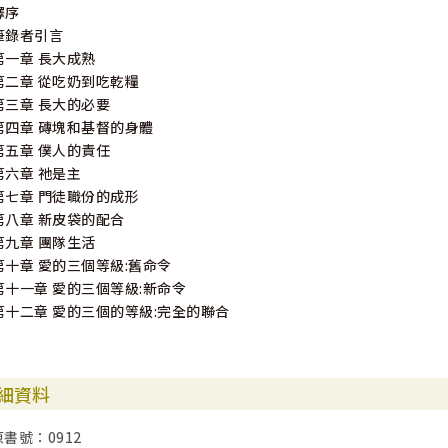
譯序
筆錄者引言
第一章 長大成熟
第二章 從吃奶到吃乾糧
第三章 長大的必要
第四章 磚塊和基督的身體
第五章 僕人的責任
第六章 祂是主
第七章 門徒職份的成形
第八章 新皮袋的配合
第九章 團隊生活
第十章 愛的三個等級:舊命令
第十一章 愛的三個等級:新命令
第十二章 愛的三個的等級:完全的聯合
細資料
原書號：0912