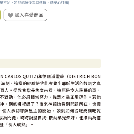
數量不足，將於結帳後為您進貨，請安心訂購)
加入喜愛商品
LOS QUTIZ)和德國潘霍華（DIETRICH BON
驗很深刻，這樣的經驗使他能察覺出耶穌生活的教訓之真
六百人。從教會增長角度來看，這原是令人羨慕的事，
不對勁，他必須相當努力，機器才能正常運作。若他
神，到底哪裡錯了？後來神讓她看到問題所在，也慢
一個人承認耶穌是主的開始， 談到如何從吃奶到吃乾
 成為門徒，時時調整自我; 接納弟兄姊妹，也接納為信
經歷「長大成熟」。