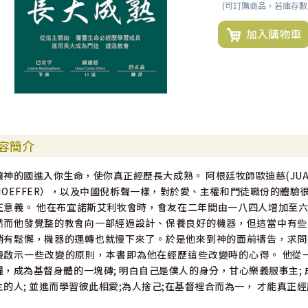
(可訂購商品，若庫存
加入購物車
容簡介
讓神的國進入你生命，使你真正經歷長大成熟。 阿根廷牧師歐迪慈(JUAN CAR
HOEFFER），以及中國倪柝聲一樣，對於愛、主權和門徒職份的體
正意義。 他在布宜諾斯艾利牧會時，會友在二年間由一八四人增加至
然而他發覺整的教會向一部經過設計、保養良好的機器，但這當中有些
稍有鬆懈，機器的運轉也就慢下來了。於是他來到神的面前禱告，求問
慢啟示一些改變的原則，本書即為他在經歷這些改變時的心得。 他從
糧，成為基督身體的一塊磚; 明白自己是僕人的身分，甘心樂義服事主;
主的人; 並進而學習彼此相愛;為人捨己;在基督裡合而為一， 才能真正