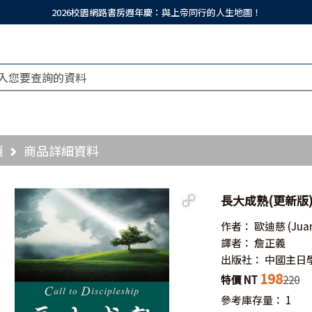
2026校園網路書房週年慶：與上帝同行的人生地圖！
頁
商品詳細資料
長大成熟(更新版)／Ca
作者：
歐迪慈
(Jua
譯者：
詹正義
出版社：
中國主日
198
特價 NT
220
參考庫存量：
1