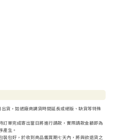
日出貨，如遇廠商調貨時間延長或絕版、缺貨等特殊
待訂單完成寄出當日將進行請款，實際請款金額即為
序產生。
包裝包好，於收到商品鑑賞期七天內，將與欲退貨之