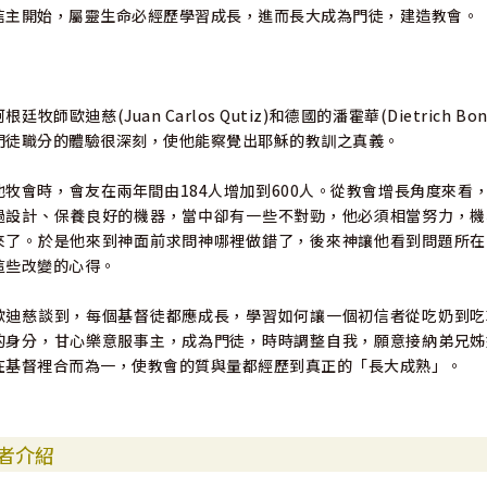
信主開始，屬靈生命必經歷學習成長，進而長大成為門徒，建造教會。
阿根廷牧師歐迪慈(Juan Carlos Qutiz)和德國的潘霍華(Dietric
門徒職分的體驗很深刻，使他能察覺出耶穌的教訓之真義。
他牧會時，會友在兩年間由184人增加到600人。從教會增長角度來
過設計、保養良好的機器，當中卻有一些不對勁，他必須相當努力，機
來了。於是他來到神面前求問神哪裡做錯了，後來神讓他看到問題所在
這些改變的心得。
歐迪慈談到，每個基督徒都應成長，學習如何讓一個初信者從吃奶到吃
的身分，甘心樂意服事主，成為門徒，時時調整自我，願意接納弟兄姊
在基督裡合而為一，使教會的質與量都經歷到真正的「長大成熟」。
者介紹