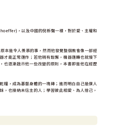
h Bonhoeffer)，以及中國的倪柝聲一樣，對於愛、主權和
看，原本是令人羨慕的事，然而他發覺整個教會像一部經
器才能正常運作；若他稍有鬆懈，機器運轉也就慢下
，也逐漸啟示他一些改變的原則，本書即是他在經歷
乾糧，成為基督身體的一塊磚；進而明白自己是僕人
妹，也接納未信主的人；學習彼此相愛、為人捨己，