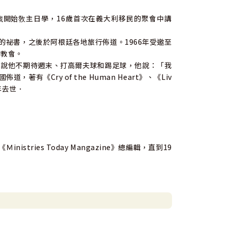
，14歳開始敎主日學，16歲首次在義大利移民的聚會中講
)牧師的祕書，之後於阿根廷各地旅行佈道。1966年受邀至
力的教會。
師說他不期待週末、打高爾夫球和踢足球，他說：「我
《Cry of the Human Heart》、《Liv
21年去世．
ries Today Mangazine》總編輯，直到19