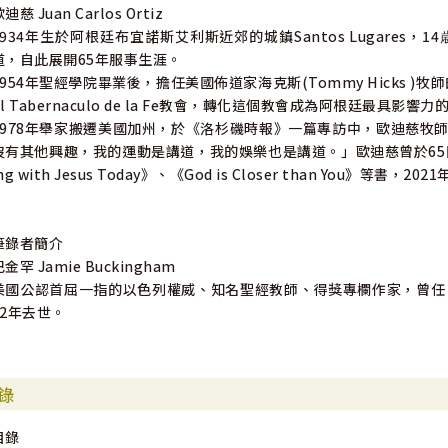
迪慈 Juan Carlos Ortiz
1934年生於阿根廷布宜諾斯艾利斯近郊的城鎮Santos Lugares
道，自此展開65年服事生涯。
1954年聖經學院畢業後，擔任美國佈道家海克斯(Tommy Hicks 
El Tabernaculo de la Fe教會，轉化這個教會成為阿根廷最具影響
1978年舉家搬遷美國加州，於《洛杉磯時報》一篇專訪中，歐迪慈牧
沒有其他興趣，我的運動是講道，我的娛樂也是講道。」歐迪慈曾於65國佈道，著有
ng with Jesus Today》、《God is Closer than You》等書，20
筆錄者簡介
金罕 Jamie Buckingham
美國公認首屈一指的以色列權威、知名聖經教師、得獎專欄作家，曾任《Ｍinist
92年去世。
錄
目錄