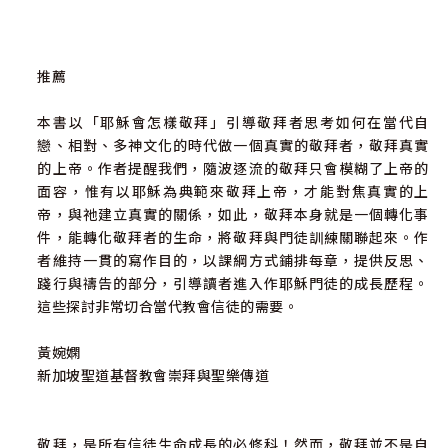
推薦
本書以「耶穌會怎樣敬拜」引導敬拜者思考如何在當代自
戀、相對、多神文化的時代做一個真實的敬拜者，敬拜真實
的上帝。作者提醒我們，隨波逐流的敬拜只會模糊了上帝的
面容，惟有以耶穌為典範來敬拜上帝，才能對焦真實的上
帝，與祂建立真實的關係，如此，敬拜本身就是一個轉化事
件，能轉化敬拜者的生命，將敬拜與門徒訓練關聯起來。作
者維持一貫的寫作目的，以課綱方式鋪排每章，提供反思、
踐行與禱告的部分，引導讀者進入作耶穌門徒的成長歷程。
這些探討非常切合當代教會信徒的需要。
黃婉嫻
新加坡聖道基督教會崇拜與聖樂傳道
敬拜，是所有信徒生命成長的必修科！然而，敬拜並不是自