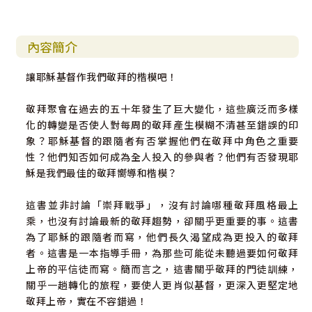
內容簡介
讓耶穌基督作我們敬拜的楷模吧！
敬拜聚會在過去的五十年發生了巨大變化，這些廣泛而多樣
化的轉變是否使人對每周的敬拜產生模糊不清甚至錯誤的印
象？耶穌基督的跟隨者有否掌握他們在敬拜中角色之重要
性？他們知否如何成為全人投入的參與者？他們有否發現耶
穌是我們最佳的敬拜嚮導和楷模？
這書並非討論「崇拜戰爭」，沒有討論哪種敬拜風格最上
乘，也沒有討論最新的敬拜趨勢，卻關乎更重要的事。這書
為了耶穌的跟隨者而寫，他們長久渴望成為更投入的敬拜
者。這書是一本指導手冊，為那些可能從未聽過要如何敬拜
上帝的平信徒而寫。簡而言之，這書關乎敬拜的門徒訓練，
關乎一趟轉化的旅程，要使人更肖似基督，更深入更堅定地
敬拜上帝，實在不容錯過！