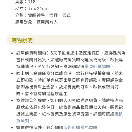
頁數：118
尺寸：17 x 21cm
分類：實踐神學／崇拜、儀式
適用對象：適用所有人
購物說明
訂單備貨時間約3-5天不包含週末及國定假日，庫存足夠為
當日或隔日出貨，如遇廠商調貨時間延長或絕版、缺貨等
特殊情況，將另行通知。詳細請點選
常見訂單問題
。
線上刷卡金額僅為訂單成立時，銀行預先授權金額，並未
立即扣款，待訂單完成寄出當日將進行請款，實際請款金
額即為出貨單上金額，故如有更改訂單、缺貨或取消訂
購，皆不會有刷退程序產生。
為維護您的權益，如因個人因素欲辦理退貨，請維持產品
原狀並依原包裝包好，於收到商品鑑賞期七天內，將與欲
退貨之商品、紙本發票及原出貨單寄回。詳細可閱讀
退換
貨須知
。
如需寄送海外，歡迎閱讀
海外訂購常見問題
。