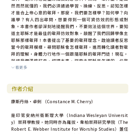
然而然就懂的，我們必須通過學習、操練、反思，認知怎樣
才是合上帝心意的敬拜。那麼，我們要怎樣學？如何學？向
誰學？有人四出尋問，想要得到一個可資仿效的形態或對
象。本書作者卻深刻地提醒我們，不要效法這個世界，要知
道主耶穌才是最佳的敬拜仿效對象，敲醒了我們回歸學像主
耶穌那樣敬拜！本書提出了基要的敬拜理念，啟迪讀者反思
當今的敬拜模樣，尋問耶穌會怎樣敬拜，進而轉化讀者對敬
拜的理解，身體力行地作一個跟隨耶穌的敬拜門徒！現在，
就讓我們滿懷好奇，細讀本書，探索主耶穌是怎樣的一位敬
看更多
拜者，祂今天會怎樣敬拜？
羅美芝
作者介紹
教會司琴培訓中心主任
康斯丹絲‧卓俐 （Constance M. Cherry）
是印第安納州衞斯理大學（Indiana Wesleyan Universit
y）崇拜學教授，她同時亦為羅拔‧韋柏崇拜研究學院（The
Robert E. Webber Institute for Worship Studies）兼任