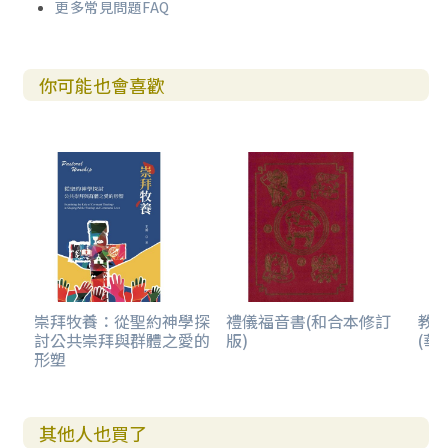
更多常見問題FAQ
你可能也會喜歡
崇拜牧養：從聖約神學探
禮儀福音書(和合本修訂
教
討公共崇拜與群體之愛的
版)
(華
形塑
其他人也買了