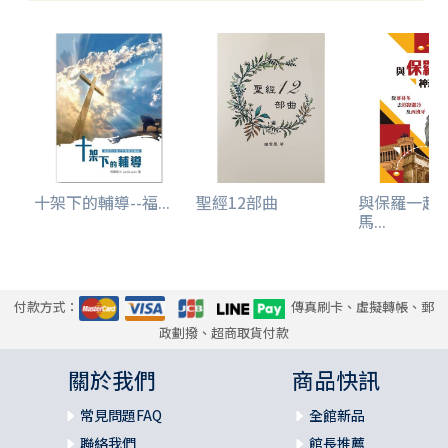
十架下的輔導--福...
聖經12部曲
與保羅一起
馬...
付款方式：
傳真刷卡、虛擬轉帳、郵
政劃撥、超商取貨付款
關於我們
商品快訊
常見問題FAQ
全館新品
聯絡我們
館長推薦