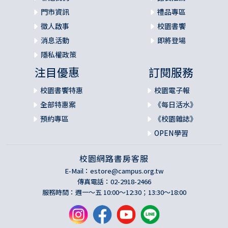
門市資訊
禮品專區
徵人啟事
校園書饗
消息活動
即將登場
隱私權政策
注目優惠
訂閱服務
校園書饗特惠
校園電子報
全部特惠案
《每日活水》
預約專區
《校園雜誌》
OPEN學習
校園網路書房客服
E-Mail：
estore@campus.org.tw
傳真電話：02-2918-2466
服務時間：週一～五 10:00～12:30；13:30～18:00