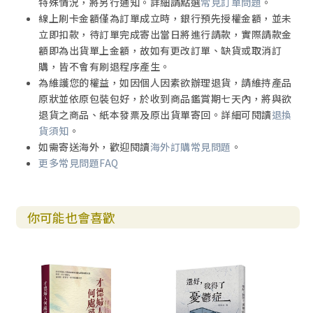
特殊情況，將另行通知。詳細請點選
常見訂單問題
。
線上刷卡金額僅為訂單成立時，銀行預先授權金額，並未
立即扣款，待訂單完成寄出當日將進行請款，實際請款金
額即為出貨單上金額，故如有更改訂單、缺貨或取消訂
購，皆不會有刷退程序產生。
為維護您的權益，如因個人因素欲辦理退貨，請維持產品
原狀並依原包裝包好，於收到商品鑑賞期七天內，將與欲
退貨之商品、紙本發票及原出貨單寄回。詳細可閱讀
退換
貨須知
。
如需寄送海外，歡迎閱讀
海外訂購常見問題
。
更多常見問題FAQ
你可能也會喜歡