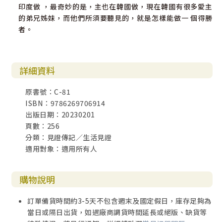
印度做 ，最奇妙的是，主也在韓國做，現在韓國有很多愛主
的弟兄姊妹，而他們所須要聽見的，就是怎樣能做一 個得勝
者。
詳細資料
原書號：C-81
ISBN：9786269706914
出版日期：20230201
頁數：256
分類：見證傳記／生活見證
適用對象：適用所有人
購物說明
訂單備貨時間約3-5天不包含週末及國定假日，庫存足夠為
當日或隔日出貨，如遇廠商調貨時間延長或絕版、缺貨等