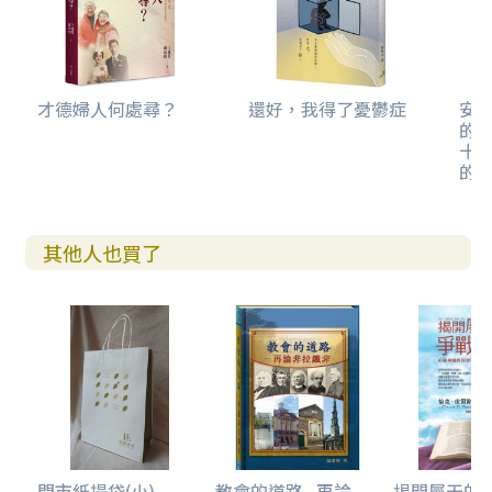
才德婦人何處尋？
還好，我得了憂鬱症
安
的
十
的
其他人也買了
門市紙提袋(小)
教會的道路--再論...
揭開屬天的