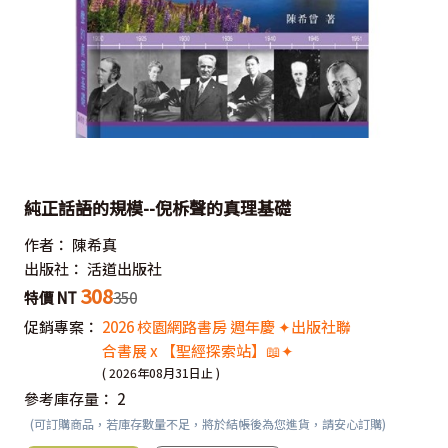
純正話語的規模--倪柝聲的真理基礎
作者：
陳希真
出版社：
活道出版社
308
特價 NT
350
促銷專案：
2026 校園網路書房 週年慶 ✦出版社聯
合書展 x 【聖經探索站】📖✦
( 2026年08月31日止 )
參考庫存量：
2
(可訂購商品，若庫存數量不足，將於結帳後為您進貨，請安心訂購)