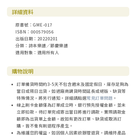
詳細資料
原書號：GME-017
ISBN：000579056
出版日期：20220201
分類：詩本樂譜／節慶樂譜
適用對象：適用所有人
購物說明
訂單備貨時間約3-5天不包含週末及國定假日，庫存足夠為
當日或隔日出貨，如遇廠商調貨時間延長或絕版、缺貨等
特殊情況，將另行通知。詳細請點選
常見訂單問題
。
線上刷卡金額僅為訂單成立時，銀行預先授權金額，並未
立即扣款，待訂單完成寄出當日將進行請款，實際請款金
額即為出貨單上金額，故如有更改訂單、缺貨或取消訂
購，皆不會有刷退程序產生。
為維護您的權益，如因個人因素欲辦理退貨，請維持產品