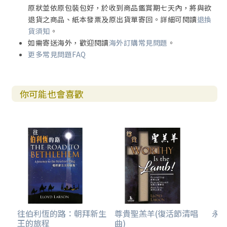
原狀並依原包裝包好，於收到商品鑑賞期七天內，將與欲
退貨之商品、紙本發票及原出貨單寄回。詳細可閱讀
退換
貨須知
。
如需寄送海外，歡迎閱讀
海外訂購常見問題
。
更多常見問題FAQ
你可能也會喜歡
往伯利恆的路：朝拜新生
尊貴聖羔羊(復活節清唱
永恆
王的旅程
曲)