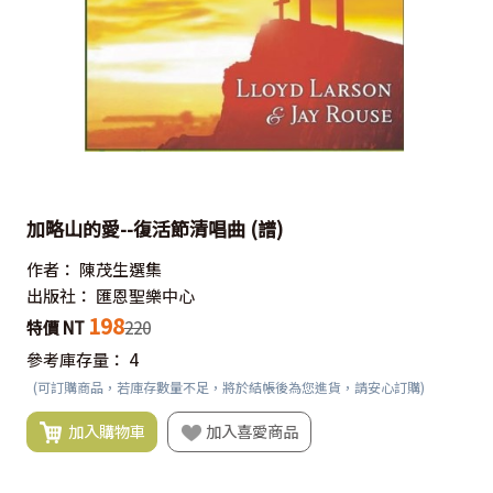
加略山的愛--復活節清唱曲 (譜)
作者：
陳茂生選集
出版社：
匯恩聖樂中心
198
特價 NT
220
參考庫存量：
4
(可訂購商品，若庫存數量不足，將於結帳後為您進貨，請安心訂購)
加入購物車
加入喜愛商品