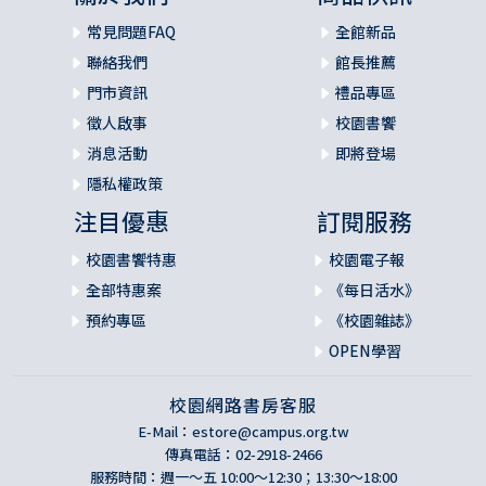
常見問題FAQ
全館新品
聯絡我們
館長推薦
門市資訊
禮品專區
徵人啟事
校園書饗
消息活動
即將登場
隱私權政策
注目優惠
訂閱服務
校園書饗特惠
校園電子報
全部特惠案
《每日活水》
預約專區
《校園雜誌》
OPEN學習
校園網路書房客服
E-Mail：
estore@campus.org.tw
傳真電話：02-2918-2466
服務時間：週一～五 10:00～12:30；13:30～18:00