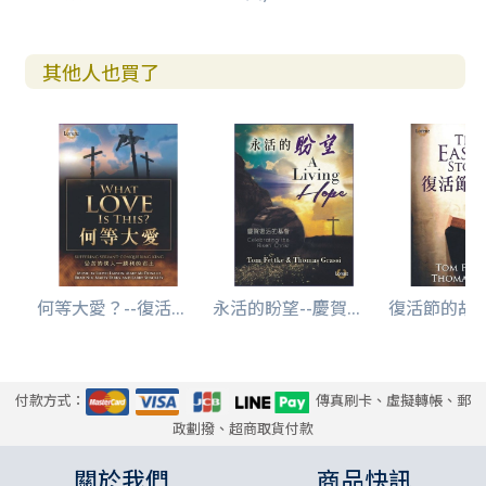
其他人也買了
何等大愛？--復活...
永活的盼望--慶賀...
復活節的故事
付款方式：
傳真刷卡、虛擬轉帳、郵
政劃撥、超商取貨付款
關於我們
商品快訊