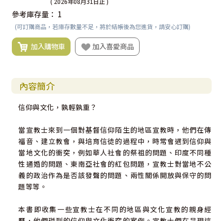
( 2026年08月31日止 )
參考庫存量：
1
(可訂購商品，若庫存數量不足，將於結帳後為您進貨，請安心訂購)
加入購物車
加入喜愛商品
內容簡介
信仰與文化，孰輕孰重？
當宣教士來到一個對基督信仰陌生的地區宣教時，他們在傳
福音、建立教會，與培育信徒的過程中，時常會遇到信仰與
當地文化的衝突，例如華人社會的祭祖的問題、印度不同種
性通婚的問題、東南亞社會的紅包問題，宣教士對當地不公
義的政治作為是否該發聲的問題、兩性關係開放與保守的問
題等等。
本書即收集一些宣教士在不同的地區與文化宣教的親身經
歷，他們碰到的信仰與文化衝突的案例。宣教士們在呈現這