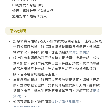
印刷方式：單色印刷
分類：實踐神學／宣教差傳
適用對象：適用所有人
購物說明
訂單備貨時間約3-5天不包含週末及國定假日，庫存足夠為
當日或隔日出貨，如遇廠商調貨時間延長或絕版、缺貨等
特殊情況，將另行通知。詳細請點選
常見訂單問題
。
線上刷卡金額僅為訂單成立時，銀行預先授權金額，並未
立即扣款，待訂單完成寄出當日將進行請款，實際請款金
額即為出貨單上金額，故如有更改訂單、缺貨或取消訂
購，皆不會有刷退程序產生。
為維護您的權益，如因個人因素欲辦理退貨，請維持產品
原狀並依原包裝包好，於收到商品鑑賞期七天內，將與欲
退貨之商品、紙本發票及原出貨單寄回。詳細可閱讀
退換
貨須知
。
如需寄送海外，歡迎閱讀
海外訂購常見問題
。