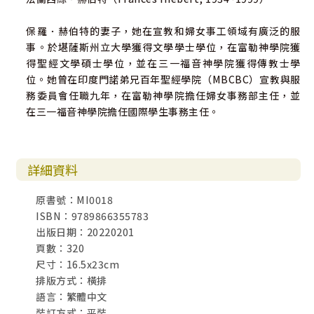
保羅．赫伯特的妻子，她在宣教和婦女事工領域有廣泛的服
事。於堪薩斯州立大學獲得文學學士學位，在富勒神學院獲
得聖經文學碩士學位，並在三一福音神學院獲得傳教士學
位。她曾在印度門諾弟兄百年聖經學院（MBCBC）宣教與服
務委員會任職九年，在富勒神學院擔任婦女事務部主任，並
在三一福音神學院擔任國際學生事務主任。
詳細資料
原書號：MI0018
ISBN：9789866355783
出版日期：20220201
頁數：320
尺寸：16.5x23cm
排版方式：橫排
語言：繁體中文
裝訂方式：平裝