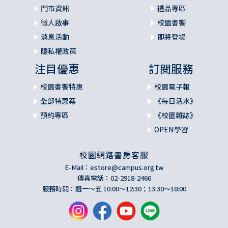
門市資訊
禮品專區
徵人啟事
校園書饗
消息活動
即將登場
隱私權政策
注目優惠
訂閱服務
校園書饗特惠
校園電子報
全部特惠案
《每日活水》
預約專區
《校園雜誌》
OPEN學習
校園網路書房客服
E-Mail：
estore@campus.org.tw
傳真電話：02-2918-2466
服務時間：週一～五 10:00～12:30；13:30～18:00