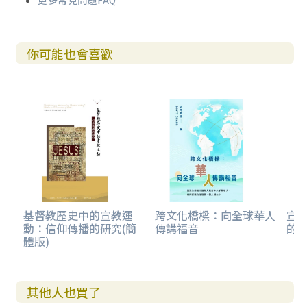
更多常見問題FAQ
你可能也會喜歡
基督教歷史中的宣教運
跨文化橋樑：向全球華人
宣教
動：信仰傳播的研究(簡
傳講福音
的會
體版)
其他人也買了