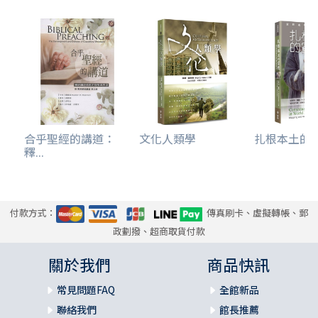
合乎聖經的講道：
文化人類學
扎根本土的宣教
釋...
付款方式：
傳真刷卡、虛擬轉帳、郵
政劃撥、超商取貨付款
關於我們
商品快訊
常見問題FAQ
全館新品
聯絡我們
館長推薦