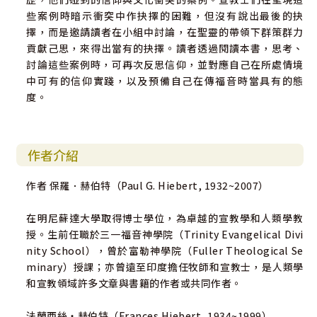
些案例時暗示衝突中作抉擇的困難，但沒有說出最後的抉
擇，而是邀請讀者在小組中討論，在聖靈的帶領下群策群力
貢獻己思，來得出當有的抉擇。讀者透過閱讀本書，思考、
討論這些案例時，可再次反思信仰，並對應自己在所處情境
中可有的信仰實踐，以及預備自己在傳福音時當具有的態
度。
作者介紹
作者 保羅．赫伯特（Paul G. Hiebert, 1932~2007）
在明尼蘇達大學取得博士學位，為卓越的宣教學和人類學教
授。生前任職於三一福音神學院（Trinity Evangelical Divi
nity School），曾於富勒神學院（Fuller Theological Se
minary）授課；亦曾遠至印度擔任牧師和宣教士，是人類學
和宣教領域許多文章與書籍的作者或共同作者。
法蘭西絲‧赫伯特（Frances Hiebert, 1934~1999）