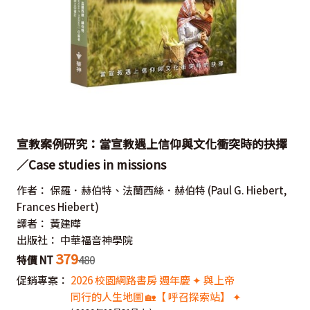
宣教案例研究：當宣教遇上信仰與文化衝突時的抉擇
／Case studies in missions
作者：
保羅．赫伯特、法蘭西絲．赫伯特
(Paul G. Hiebert,
Frances Hiebert)
譯者：
黃建曄
出版社：
中華福音神學院
379
特價 NT
480
促銷專案：
2026 校園網路書房 週年慶 ✦ 與上帝
同行的人生地圖 🏡【 呼召探索站】 ✦