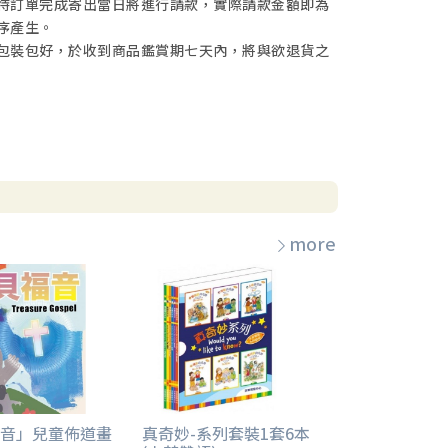
待訂單完成寄出當日將進行請款，實際請款金額即為
序產生。
包裝包好，於收到商品鑑賞期七天內，將與欲退貨之
more
音」兒童佈道畫
真奇妙-系列套裝1套6本