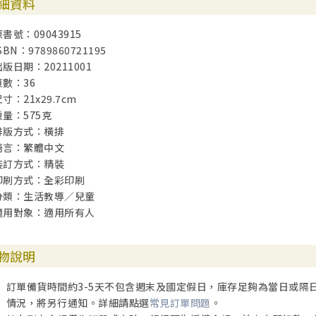
細資料
原書號：09043915
SBN：9789860721195
出版日期：20211001
頁數：36
寸：21x29.7cm
重量：575克
排版方式：橫排
語言：繁體中文
裝訂方式：精裝
印刷方式：全彩印刷
分類：生活教導／兒童
適用對象：適用所有人
物說明
訂單備貨時間約3-5天不包含週末及國定假日，庫存足夠為當日或隔
情況，將另行通知。詳細請點選
常見訂單問題
。