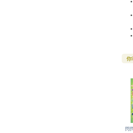
福 音 貼 紙
其 他 中 外 文 聖 經
新 約 歷 史 書
青 少 年
靈 恩
研 經 材 料
詩 、 散 文
福 音 包 裝 用 品
聖 經 故 事
約 拿 書
約 翰 福 音
加 拉 太 書
雅 各 書
啟 示 錄
信 徒 神 學
福 音 明 信 片 . 書 籤
成 人
教 育
兒 童 教 材
劇 本 遊 戲
福 音 文 具 雜 貨
聖 經 神 學
彌 迦 書
以 弗 所 書
彼 得 前 書
使 徒 行 傳
靈 界
福 音 季 節 卡
職 業
文 字 工 作
青 少 年 教 材
兒 童 故 事 C D
偽 經 次 經
那 鴻 書
腓 立 比 書
彼 得 後 書
福 音 小 禮 卡
你
特 殊 問 題
小 組 教 會
幼 稚 教 材
畫 冊
哈 巴 谷 書
歌 羅 西 書
約 翰 壹 、 貳 、 參 書
其 他 福 音 卡 片
生 活 教 導
成 人 教 材
西 番 雅 書
帖 撒 羅 尼 迦 前 後
猶 大 書
主 日 學 教 材
哈 該 書
提 摩 太 前 後
歸 納 法 研 經
撒 迦 利 亞 書
提 多 書
紙 品
瑪 拉 基 書
腓 利 門 書
閃