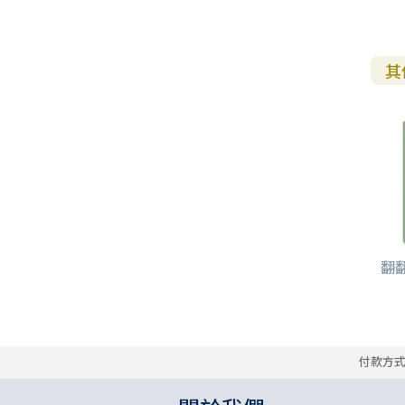
教 牧 書 信
其
翻
付款方