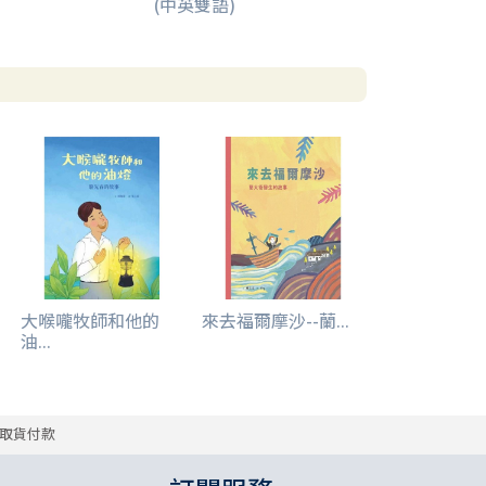
(中英雙語)
大喉嚨牧師和他的
來去福爾摩沙--蘭...
油...
取貨付款