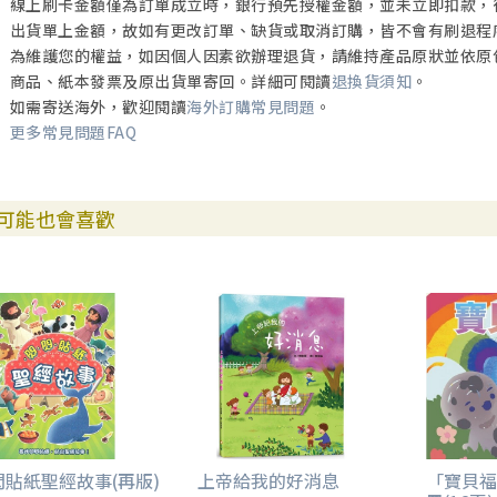
線上刷卡金額僅為訂單成立時，銀行預先授權金額，並未立即扣款，
出貨單上金額，故如有更改訂單、缺貨或取消訂購，皆不會有刷退程
為維護您的權益，如因個人因素欲辦理退貨，請維持產品原狀並依原
商品、紙本發票及原出貨單寄回。詳細可閱讀
退換貨須知
。
如需寄送海外，歡迎閱讀
海外訂購常見問題
。
更多常見問題FAQ
可能也會喜歡
閃貼紙聖經故事(再版)
上帝給我的好消息
「寶貝福