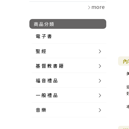
more
商品分類
電 子 書
聖 經
內
基 督 教 書 籍
新 舊 約 聖 經
福 音 禮 品
簡 體 聖 經
聖 經 論 叢
和 合 本
一 般 禮 品
英 文 聖 經
神 學 類
福 音 飾 品 配 件
和 合 本 標 點
參 考 書 工 具 書
音 樂
外 文 聖 經
實 踐 神 學
福 音 家 飾 用 品
一 般 卡 片
新 標 點 和 合 本
K J V
摩 西 五 經
系 統 神 學
福 音 項 鍊
讀 經 法
中 外 文 聖 經
教 會 歷 史
福 音 生 活 雜 貨
一 般 文 具
詩 本 樂 譜
和 合 本 修 訂 版
E S V
歷 史 書
神 、 創 造
宣 教 差 傳
福 音 耳 環 / 耳 夾
福 音 桌 飾 品
萬 用 卡
釋 經 法
創 世 記