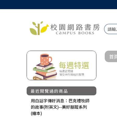
首
最近閱覽過的商品
用白話字傳好消息：巴克禮牧師
的故事(附英文)--美好腳蹤系列
(繪本)