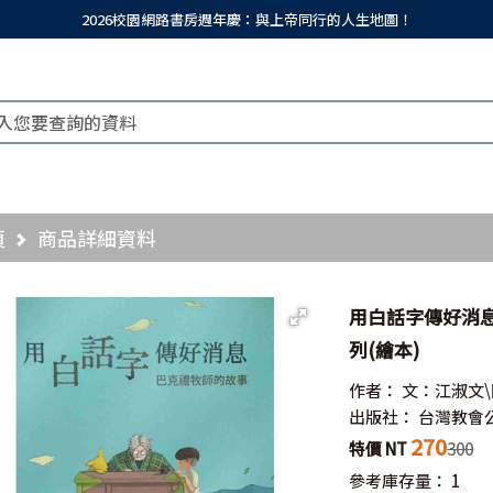
2026校園網路書房週年慶：與上帝同行的人生地圖！
頁
商品詳細資料
用白話字傳好消息
列(繪本)
作者：
文：江淑文
出版社：
台灣教會
270
特價 NT
300
參考庫存量：
1