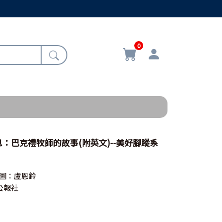
0
：巴克禮牧師的故事(附英文)--美好腳蹤系
\圖：盧恩鈴
公報社