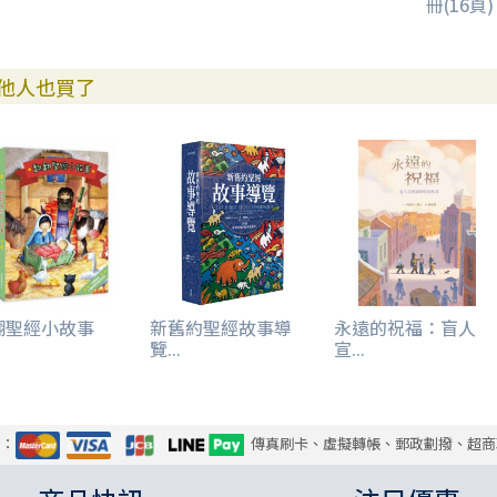
冊(16頁)
他人也買了
翻聖經小故事
新舊約聖經故事導
永遠的祝福：盲人
覽...
宣...
式：
傳真刷卡、虛擬轉帳、郵政劃撥、超商