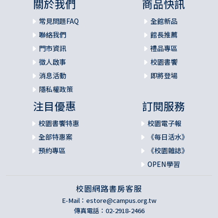
關於我們
商品快訊
常見問題FAQ
全館新品
聯絡我們
館長推薦
門市資訊
禮品專區
徵人啟事
校園書饗
消息活動
即將登場
隱私權政策
注目優惠
訂閱服務
校園書饗特惠
校園電子報
全部特惠案
《每日活水》
預約專區
《校園雜誌》
OPEN學習
校園網路書房客服
E-Mail：
estore@campus.org.tw
傳真電話：02-2918-2466