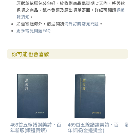
原狀並依原包裝包好，於收到商品鑑賞期七天內，將與欲
退貨之商品、紙本發票及原出貨單寄回。詳細可閱讀
退換
貨須知
。
如需寄送海外，歡迎閱讀
海外訂購常見問題
。
更多常見問題FAQ
你可能也會喜歡
469首五線譜讚美詩．百
469首五線譜讚美詩．百
歡欣
年新版(銀邊燙銀)
年新版(金邊燙金)