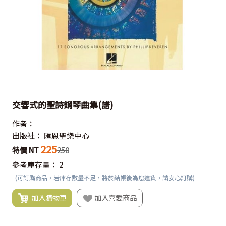
交響式的聖詩鋼琴曲集(譜)
作者：
出版社：
匯恩聖樂中心
225
特價 NT
250
參考庫存量：
2
(可訂購商品，若庫存數量不足，將於結帳後為您進貨，請安心訂購)
加入購物車
加入喜愛商品