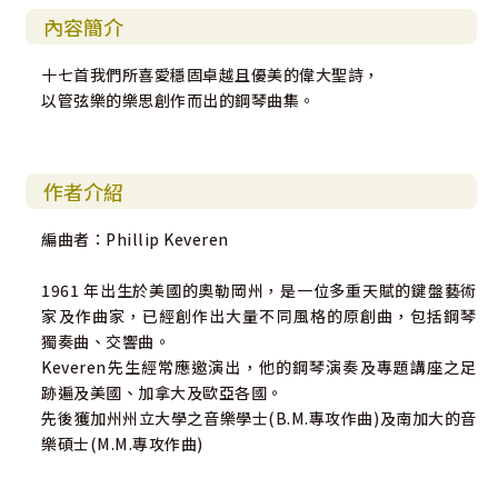
內容簡介
十七首我們所喜愛穩固卓越且優美的偉大聖詩，
以管弦樂的樂思創作而出的鋼琴曲集。
作者介紹
編曲者：Phillip Keveren
1961 年出生於美國的奧勒岡州，是一位多重天賦的鍵盤藝術
家及作曲家，已經創作出大量不同風格的原創曲，包括鋼琴
獨奏曲、交響曲。
Keveren先生經常應邀演出，他的鋼琴演奏及專題講座之足
跡遍及美國、加拿大及歐亞各國。
先後獲加州州立大學之音樂學士(B.M.專攻作曲)及南加大的音
樂碩士(M.M.專攻作曲)