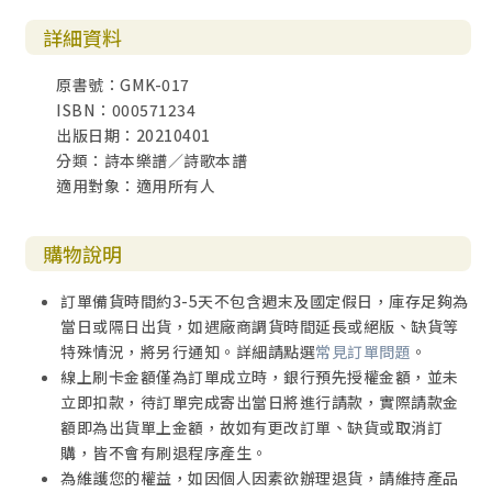
詳細資料
原書號：GMK-017
ISBN：000571234
出版日期：20210401
分類：詩本樂譜／詩歌本譜
適用對象：適用所有人
購物說明
訂單備貨時間約3-5天不包含週末及國定假日，庫存足夠為
當日或隔日出貨，如遇廠商調貨時間延長或絕版、缺貨等
特殊情況，將另行通知。詳細請點選
常見訂單問題
。
線上刷卡金額僅為訂單成立時，銀行預先授權金額，並未
立即扣款，待訂單完成寄出當日將進行請款，實際請款金
額即為出貨單上金額，故如有更改訂單、缺貨或取消訂
購，皆不會有刷退程序產生。
為維護您的權益，如因個人因素欲辦理退貨，請維持產品