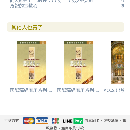
向人顯明自己的神：出埃
出埃及記要訓
從
及記的宣教心
神
其他人也買了
國際釋經應用系列-...
國際釋經應用系列-...
ACCS:出埃及記
付款方式：
傳真刷卡、虛擬轉帳、郵
政劃撥、超商取貨付款