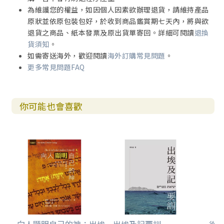
為維護您的權益，如因個人因素欲辦理退貨，請維持產品
原狀並依原包裝包好，於收到商品鑑賞期七天內，將與欲
退貨之商品、紙本發票及原出貨單寄回。詳細可閱讀
退換
貨須知
。
如需寄送海外，歡迎閱讀
海外訂購常見問題
。
更多常見問題FAQ
你可能也會喜歡