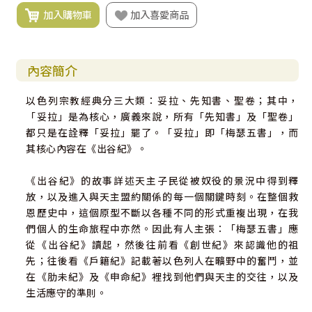
加入購物車
加入喜愛商品
內容簡介
以色列宗教經典分三大類：妥拉、先知書、聖卷；其中，
「妥拉」是為核心，廣義來說，所有「先知書」及「聖卷」
都只是在詮釋「妥拉」罷了。「妥拉」即「梅瑟五書」，而
其核心內容在《出谷紀》。
《出谷紀》的故事詳述天主子民從被奴役的景況中得到釋
放，以及進入與天主盟約關係的每一個關鍵時刻。在整個救
恩歷史中，這個原型不斷以各種不同的形式重複出現，在我
們個人的生命旅程中亦然。因此有人主張：「梅瑟五書」應
從《出谷紀》讀起，然後往前看《創世紀》來認識他的祖
先；往後看《戶籍紀》記載著以色列人在曠野中的奮鬥，並
在《肋未紀》及《申命紀》裡找到他們與天主的交往，以及
生活應守的準則。