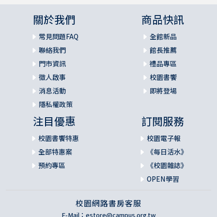
關於我們
商品快訊
常見問題FAQ
全館新品
聯絡我們
館長推薦
門市資訊
禮品專區
徵人啟事
校園書饗
消息活動
即將登場
隱私權政策
注目優惠
訂閱服務
校園書饗特惠
校園電子報
全部特惠案
《每日活水》
預約專區
《校園雜誌》
OPEN學習
校園網路書房客服
E-Mail：
estore@campus.org.tw