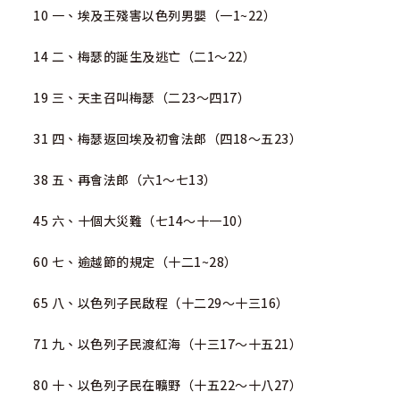
10 一、埃及王殘害以色列男嬰（一1~22）
14 二、梅瑟的誕生及逃亡（二1～22）
19 三、天主召叫梅瑟（二23～四17）
31 四、梅瑟返回埃及初會法郎（四18～五23）
38 五、再會法郎（六1～七13）
45 六、十個大災難（七14～十一10）
60 七、逾越節的規定（十二1~28）
65 八、以色列子民啟程（十二29～十三16）
71 九、以色列子民渡紅海（十三17～十五21）
80 十、以色列子民在曠野（十五22～十八27）