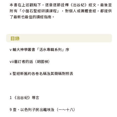
本書在上述觀點下，逐章逐節詮釋《出谷紀》經文，最後並
附有「小盤石聖經研讀課程」，對個人或團體查經，都提供
了最新也最佳的讀經指南。
目錄
v 輔大神學叢書「活水專輯系列」序
vii審訂者的話（胡國楨）
x 聖經新舊約各卷名稱及其簡稱對照表
1 《出谷紀》導言
9 壹、以色列子民出離埃及（一～十八）