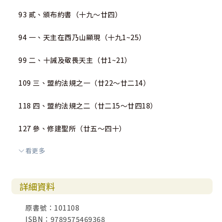
93 貳、頒布約書（十九～廿四）
94 一、天主在西乃山顯現（十九1~25）
99 二、十誡及敬畏天主（廿1~21）
109 三、盟約法規之一（廿22～廿二14）
118 四、盟約法規之二（廿二15～廿四18）
127 參、修建聖所（廿五～四十）
看更多
129 一、有關修建聖所的指示（廿五1～廿七21）
138 二、有關司祭的指示（廿八1～卅10）
詳細資料
147 三、其餘相關指示（卅11～卅一18）
原書號：101108
ISBN：9789575469368
152 四、拜金牛（卅二1～卅三6）