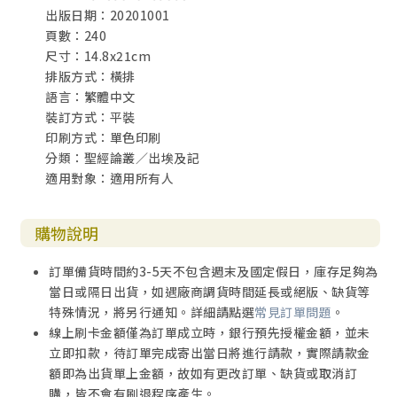
出版日期：20201001
頁數：240
160 五、重造約版（卅三7～卅四35）
尺寸：14.8x21cm
排版方式：橫排
171 六、修建聖所的工程（卅五1～卅九43）
語言：繁體中文
裝訂方式：平裝
182 七、豎立帳棚（四十1~38）
印刷方式：單色印刷
分類：聖經論叢／出埃及記
適用對象：適用所有人
187 小磐石聖經研讀課程─出谷紀研經指南
購物說明
訂單備貨時間約3-5天不包含週末及國定假日，庫存足夠為
當日或隔日出貨，如遇廠商調貨時間延長或絕版、缺貨等
特殊情況，將另行通知。詳細請點選
常見訂單問題
。
線上刷卡金額僅為訂單成立時，銀行預先授權金額，並未
立即扣款，待訂單完成寄出當日將進行請款，實際請款金
額即為出貨單上金額，故如有更改訂單、缺貨或取消訂
購，皆不會有刷退程序產生。