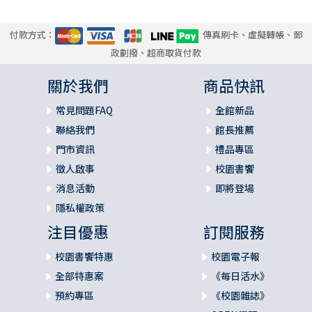
付款方式：
傳真刷卡、虛擬轉帳、郵
政劃撥、超商取貨付款
關於我們
商品快訊
常見問題FAQ
全館新品
聯絡我們
館長推薦
門市資訊
禮品專區
徵人啟事
校園書饗
消息活動
即將登場
隱私權政策
注目優惠
訂閱服務
校園書饗特惠
校園電子報
全部特惠案
《每日活水》
預約專區
《校園雜誌》