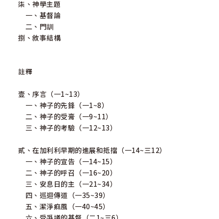
柒、神學主題
一、基督論
二、門訓
捌、敘事結構
註釋
壹、序言（一1~13）
一、神子的先鋒（一1~8）
二、神子的受膏（一9~11）
三、神子的考驗（一12~13）
貳、在加利利早期的進展和抵擋（一14~三12）
一、神子的宣告（一14~15）
二、神子的呼召（一16~20）
三、安息日的主（一21~34）
四、巡迴傳道（一35~39）
五、潔淨痲風（一40~45）
六、受爭議的基督（二1~三6）