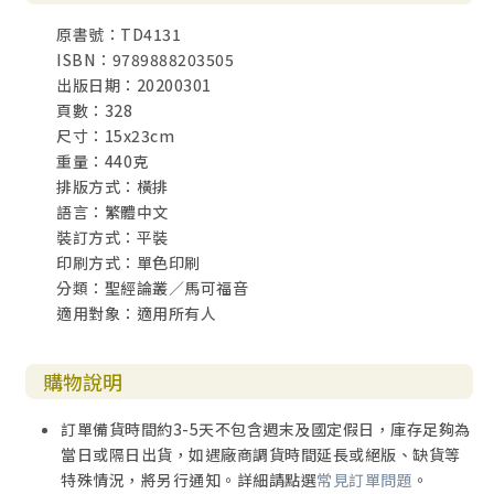
十三、再次醫治眼瞎的事奉（十46~52）
原書號：TD4131
ISBN：9789888203505
伍、在耶路撒冷受苦前的事奉（十一1~十三37）
出版日期：20200301
一、耶穌騎驢進入耶路撒冷和聖殿（十一1~11）
頁數：328
二、審判和取締無效益的殿（十一12~26）
尺寸：15x23cm
三、在殿中遇到的敵意和角力（十一27~十二44）
重量：440克
四、在橄欖山上的預告和提醒（十三1~37）
排版方式：橫排
語言：繁體中文
陸、神子耶穌的受苦和受難（十四11~十五47）
裝訂方式：平裝
一、受苦的前奏（十四1~52）
印刷方式：單色印刷
二、被囚的耶穌（十四53~72）
分類：聖經論叢／馬可福音
三、受害的耶穌（十五1~47）
適用對象：適用所有人
柒、神子耶穌的死裡復活（十六1~8）
一、婦女的行動（十六1~4）
購物說明
二、天使的交會（十六5~8）
訂單備貨時間約3-5天不包含週末及國定假日，庫存足夠為
附錄：馬可福音的結尾和聖經的權威
當日或隔日出貨，如遇廠商調貨時間延長或絕版、缺貨等
一、經文鑑別學的外證
特殊情況，將另行通知。詳細請點選
常見訂單問題
。
二、經文鑑別學的內證