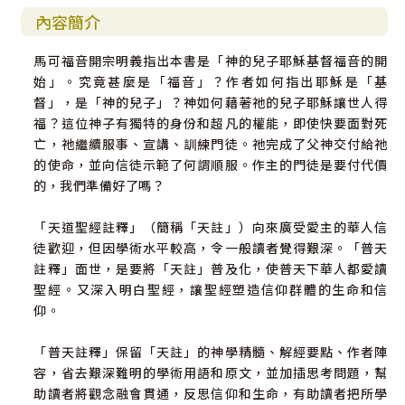
內容簡介
馬可福音開宗明義指出本書是「神的兒子耶穌基督福音的開
始」。究竟甚麼是「福音」？作者如何指出耶穌是「基
督」，是「神的兒子」？神如何藉著祂的兒子耶穌讓世人得
福？這位神子有獨特的身份和超凡的權能，即使快要面對死
亡，祂繼續服事、宣講、訓練門徒。祂完成了父神交付給祂
的使命，並向信徒示範了何謂順服。作主的門徒是要付代價
的，我們準備好了嗎？
「天道聖經註釋」（簡稱「天註」）向來廣受愛主的華人信
徒歡迎，但因學術水平較高，令一般讀者覺得艱深。「普天
註釋」面世，是要將「天註」普及化，使普天下華人都愛讀
聖經。又深入明白聖經，讓聖經塑造信仰群體的生命和信
仰。
「普天註釋」保留「天註」的神學精髓、解經要點、作者陣
容，省去艱深難明的學術用語和原文，並加插思考問題，幫
助讀者將觀念融會貫通，反思信仰和生命，有助讀者把所學