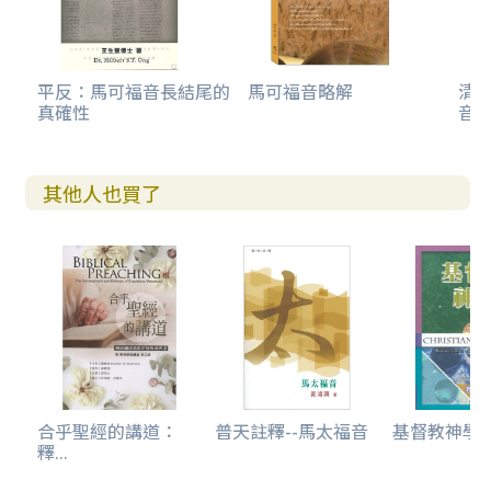
平反：馬可福音長結尾的
馬可福音略解
清
真確性
音
其他人也買了
合乎聖經的講道：
普天註釋--馬太福音
基督教神學(
釋...