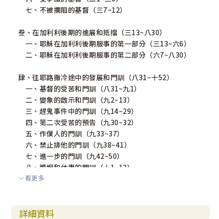
七、不被攔阻的基督（三7~12）
叁、在加利利後期的進展和抵擋（三13~八30）
一、耶穌在加利利後期服事的第一部分（三13~六6）
二、耶穌在加利利後期服事的第二部分（六7~八30）
肆、往耶路撒冷途中的發展和門訓（八31~十52）
一、基督的受苦和門訓（八31~九1）
二、變象的啟示和門訓（九2~13）
三、趕鬼事件中的門訓（九14~29）
四、第二次受苦的預告（九30~32）
五、作僕人的門訓（九33~37）
六、禁止排他的門訓（九38~41）
七、進一步的門訓（九42~50）
八、婚姻和休妻的門訓（十1~12）
看更多
九、像小孩子的門訓（十13~16）
十、財富和神國的門訓（十17~31）
十一、基督受苦的最後預告（十32~34）
詳細資料
十二、為僕即為首的門訓（十35~45）