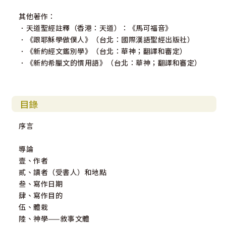
其他著作：
．天道聖經註釋（香港：天道）：《馬可福音》
．《跟耶穌學做僕人》（台北：國際漢語聖經出版社）
．《新約經文鑑別學》（台北：華神；翻譯和審定）
．《新約希臘文的慣用語》（台北：華神；翻譯和審定）
目錄
序言
導論
壹、作者
貳、讀者（受書人）和地點
叁、寫作日期
肆、寫作目的
伍、體栽
陸、神學——敘事文體