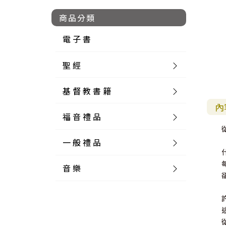
商品分類
電 子 書
聖 經
基 督 教 書 籍
新 舊 約 聖 經
內
福 音 禮 品
簡 體 聖 經
聖 經 論 叢
和 合 本
一 般 禮 品
英 文 聖 經
神 學 類
福 音 飾 品 配 件
和 合 本 標 點
參 考 書 工 具 書
音 樂
外 文 聖 經
實 踐 神 學
福 音 家 飾 用 品
一 般 卡 片
新 標 點 和 合 本
K J V
摩 西 五 經
系 統 神 學
福 音 項 鍊
讀 經 法
中 外 文 聖 經
教 會 歷 史
福 音 生 活 雜 貨
一 般 文 具
詩 本 樂 譜
和 合 本 修 訂 版
E S V
歷 史 書
神 、 創 造
宣 教 差 傳
福 音 耳 環 / 耳 夾
福 音 桌 飾 品
萬 用 卡
釋 經 法
創 世 記
註 釋 本 聖 經
生 命 造 就
福 音 食 器 廚 房
食 器 廚 房
C D
現 代 中 文 譯 本
G N B
和 合 本 / N I V
舊 約 註 釋
基 督
社 會 參 與
歷 史
福 音 手 環 / 手 鍊
福 音 布 軸 掛 畫
福 音 服 飾 布 品
貼 紙
日 記 . 筆 記
音 樂 叢 書
聖 經 概 論
出 埃 及 記
約 書 亞 記