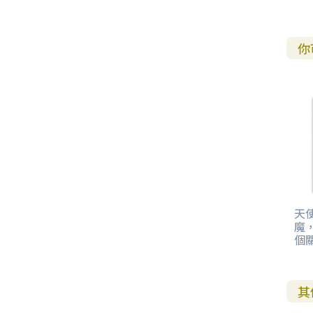
你
天
魔
個
其