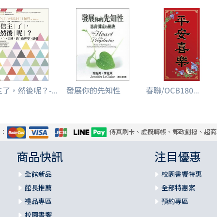
了，然後呢？-...
發展你的先知性
春聯/OCB180...
式：
傳真刷卡、虛擬轉帳、郵政劃撥、超商
商品快訊
注目優惠
全館新品
校園書饗特惠
館長推薦
全部特惠案
禮品專區
預約專區
校園書饗