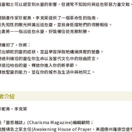
屬靈戰士可以感受到水靈的影響，但通常不知如何與這些邪惡力量交戰
暢銷書作家珍妮弗‧李克萊提供了一個革命性的指南 -
以先知性的眼光辨識出這些靈，並投身抵擋牠們的得勝戰役。
此書將一一指出這些水靈，好裝備信徒克敵制勝。
預備好了，你將：
認出蟒蛇的靈的症狀，並且學習掙脫牠纏繞擠壓的營壘。
勝過利維坦的靈在你生命以及當代文化中的扭曲謊言。
擊退拉哈伯的靈，釋放你進入你的新季節。
釋放聖靈的能力，並在你的城市及生活中與祂同工。
者介紹
珍妮弗‧李克萊
是「靈恩雜誌」(Charisma Magazine)編輯顧問；
甦醒禱告之家主任(Awakening House of Prayer，美國佛州羅德岱堡