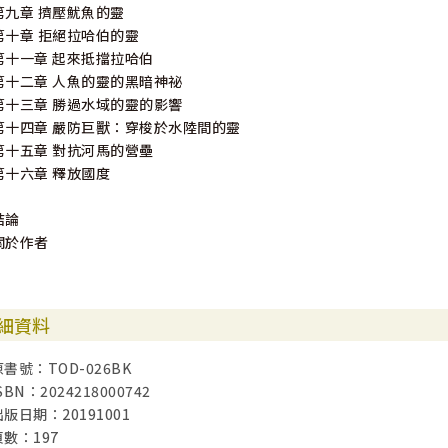
第九章 擠壓魷魚的靈
第十章 拒絕拉哈伯的靈
第十一章 起來抵擋拉哈伯
第十二章 人魚的靈的黑暗神祕
第十三章 勝過水域的靈的影響
第十四章 嚴防巨獸：穿梭於水陸間的靈
第十五章 對抗河馬的營壘
第十六章 釋放國度
結論
關於作者
細資料
原書號：TOD-026BK
SBN：2024218000742
出版日期：20191001
頁數：197