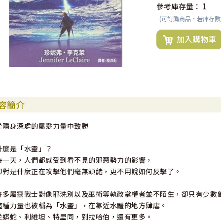
參考庫存量：
1
(可訂購商品，若庫存
加入購物車
容簡介
從隱身深處的屬靈力量中致勝
什麼是「水靈」？
每一天，人們都感受到看不見的邪惡勢力的影響，
卻對是什麼正在攻擊他們毫無頭緒，更不用說如何反擊了。
許多屬靈戰士對像耶洗別以及巫術等執政掌權者並不陌生，卻只有少數
這種力量也被稱為「水靈」，在靠近水體的地方肆虐。
從蟒蛇、利維坦、特里同，到拉哈伯，還有更多。