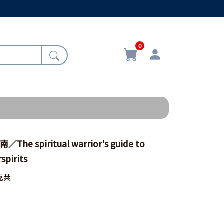
0
e spiritual warrior's guide to
spirits
克萊