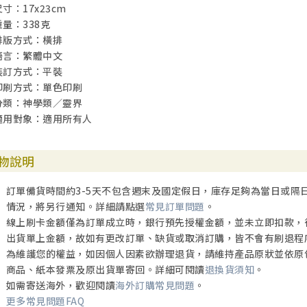
尺寸：17x23cm
重量：338克
排版方式：橫排
語言：繁體中文
裝訂方式：平裝
印刷方式：單色印刷
分類：神學類／靈界
適用對象：適用所有人
物說明
訂單備貨時間約3-5天不包含週末及國定假日，庫存足夠為當日或隔
情況，將另行通知。詳細請點選
常見訂單問題
。
線上刷卡金額僅為訂單成立時，銀行預先授權金額，並未立即扣款，
出貨單上金額，故如有更改訂單、缺貨或取消訂購，皆不會有刷退程
為維護您的權益，如因個人因素欲辦理退貨，請維持產品原狀並依原
商品、紙本發票及原出貨單寄回。詳細可閱讀
退換貨須知
。
如需寄送海外，歡迎閱讀
海外訂購常見問題
。
更多常見問題FAQ