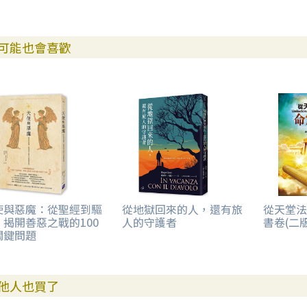
可能也會喜歡
使與惡魔：從聖經到驅
從地獄回來的人，還有旅
從天堂法
，揭開善惡之戰的100
人的守護者
書卷(二版
關鍵問題
他人也買了