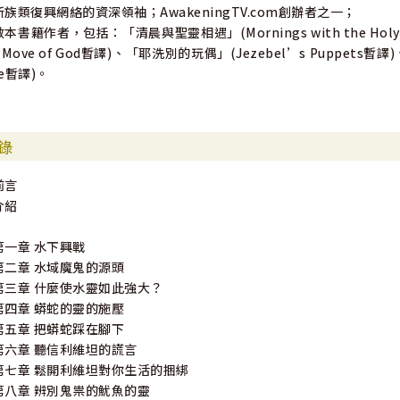
新族類復興網絡的資深領袖；AwakeningTV.com創辦者之一；
數本書籍作者，包括：「清晨與聖靈相遇」(Mornings with the Holy 
t Move of God暫譯)、「耶洗別的玩偶」(Jezebel’s Puppets暫譯)
re暫譯)。
錄
前言
介紹
第一章 水下興戰
第二章 水域魔鬼的源頭
第三章 什麼使水靈如此強大？
第四章 蟒蛇的靈的施壓
第五章 把蟒蛇踩在腳下
第六章 聽信利維坦的謊言
第七章 鬆開利維坦對你生活的捆綁
第八章 辨別鬼祟的魷魚的靈