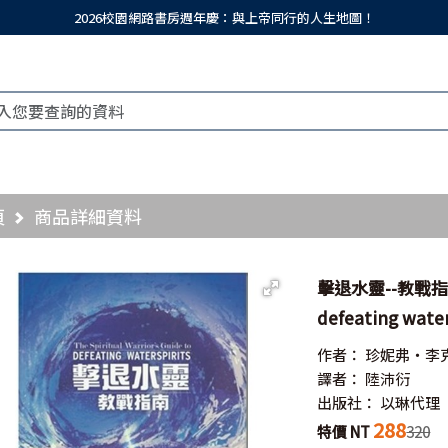
2026校園網路書房週年慶：與上帝同行的人生地圖！
頁
商品詳細資料
擊退水靈--教戰指南／Th
defeating water
作者：
珍妮弗‧李
譯者：
陸沛衍
出版社：
以琳代理
288
特價 NT
320