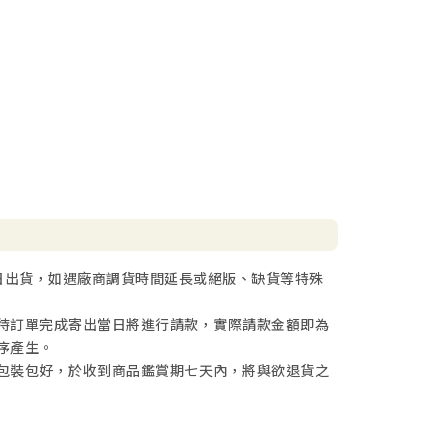
日出貨，如遇廠商調貨時間延長或絕版、缺貨等特殊
待訂單完成寄出當日將進行請款，實際請款金額即為
序產生。
包裝包好，於收到商品鑑賞期七天內，將與欲退貨之