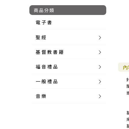
商品分類
電 子 書
聖 經
基 督 教 書 籍
新 舊 約 聖 經
福 音 禮 品
簡 體 聖 經
聖 經 論 叢
和 合 本
內
一 般 禮 品
英 文 聖 經
神 學 類
福 音 飾 品 配 件
和 合 本 標 點
參 考 書 工 具 書
音 樂
外 文 聖 經
實 踐 神 學
福 音 家 飾 用 品
一 般 卡 片
新 標 點 和 合 本
K J V
摩 西 五 經
系 統 神 學
福 音 項 鍊
讀 經 法
中 外 文 聖 經
教 會 歷 史
福 音 生 活 雜 貨
一 般 文 具
詩 本 樂 譜
和 合 本 修 訂 版
E S V
歷 史 書
神 、 創 造
宣 教 差 傳
福 音 耳 環 / 耳 夾
福 音 桌 飾 品
萬 用 卡
釋 經 法
創 世 記
註 釋 本 聖 經
生 命 造 就
福 音 食 器 廚 房
食 器 廚 房
C D
現 代 中 文 譯 本
G N B
和 合 本 / N I V
舊 約 註 釋
基 督
社 會 參 與
歷 史
福 音 手 環 / 手 鍊
福 音 布 軸 掛 畫
福 音 服 飾 布 品
貼 紙
日 記 . 筆 記
音 樂 叢 書
聖 經 概 論
出 埃 及 記
約 書 亞 記