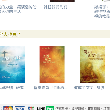
堂的力量：讓復活的盼
祂替我受刑罰
認識罪，
進入你的生活
教徒視角
視的教義
他人也買了
與救贖--研究...
聖靈降臨--從新約...
道成了文字--凱波...
式：
傳真刷卡、虛擬轉帳、郵政劃撥、超商