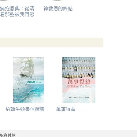
擁抱恩典：從清
神救恩的終結
看那些被我們忽
約翰牛頓書信選集
萬事得益
取貨付款