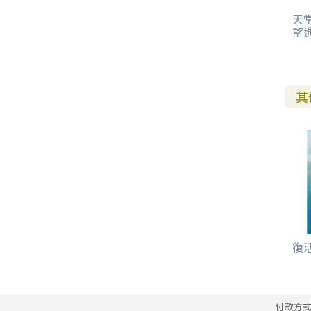
天
望
其
復活
付款方