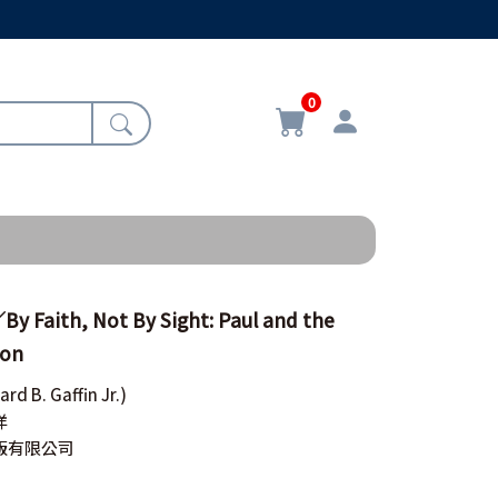
0
ith, Not By Sight: Paul and the
ion
ard B. Gaffin Jr.)
洋
版有限公司