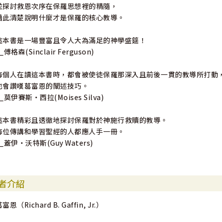
並探討救恩次序在保羅思想裡的精隨，
藉此清楚說明什麼才是保羅的核心教導。
這本書是一場豐富且令人大為滿足的神學盛筵！
_傅格森(Sinclair Ferguson)
每個人在讀這本書時，都會被使徒保羅那深入且前後一貫的教導所打動
也會讚嘆葛富恩的闡述技巧。
__莫伊賽斯‧西拉(Moises Silva)
這本書精彩且透徹地探討保羅對於神施行救贖的教導。
每位傳講和學習聖經的人都應人手一冊。
__蓋伊‧沃特斯(Guy Waters)
者介紹
富恩（Richard B. Gaffin, Jr.）