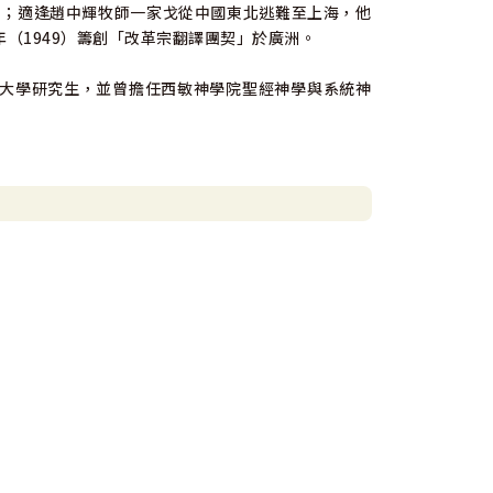
C）；適逢趙中輝牧師一家戈從中國東北逃難至上海，他
（1949）籌創「改革宗翻譯團契」於廣洲。
大學研究生，並曾擔任西敏神學院聖經神學與系統神