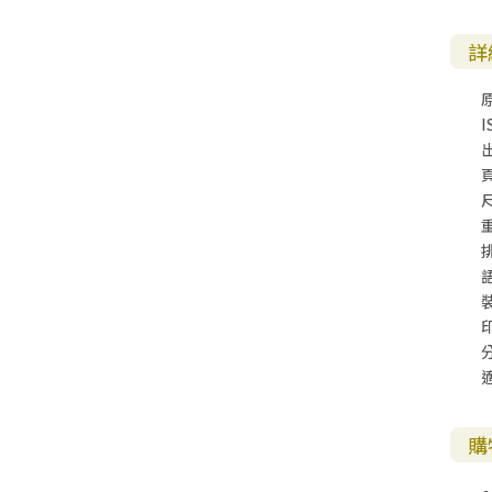
詳
I
尺
購