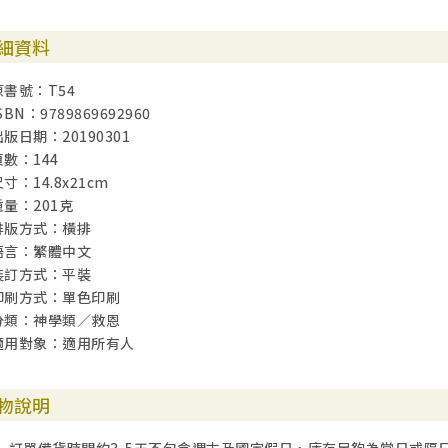
細資料
原書號：T54
SBN：9789869692960
出版日期：20190301
頁數：144
寸：14.8x21cm
重量：201克
排版方式：橫排
語言：繁體中文
裝訂方式：平裝
印刷方式：單色印刷
分類：神學類／救恩
適用對象：適用所有人
物說明
訂單備貨時間約3-5天不包含週末及國定假日，庫存足夠為當日或隔