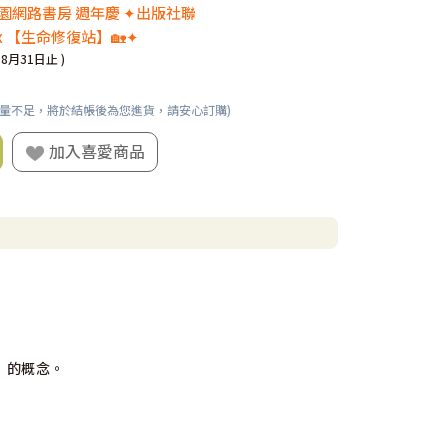
 校園網路書房 週年慶 ✦出版社聯
x 【生命修復站】🏡✦
08月31日止 )
數量不足，將於結帳後為您進貨，請安心訂購)
加入喜愛商品
」的概念。