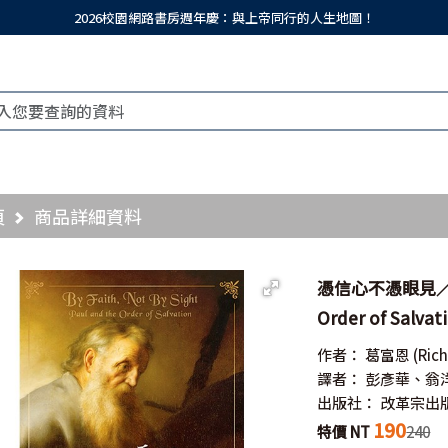
2026校園網路書房週年慶：與上帝同行的人生地圖！
頁
商品詳細資料
憑信心不憑眼見／By Fa
Order of Salvat
作者：
葛富恩
(Rich
譯者：
彭彥華、翁
出版社：
改革宗出
190
特價 NT
240