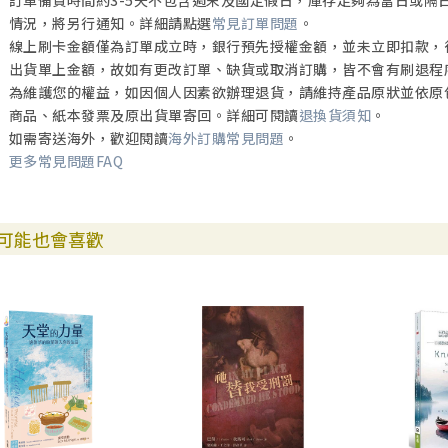
情況，將另行通知。詳細請點選
常見訂單問題
。
線上刷卡金額僅為訂單成立時，銀行預先授權金額，並未立即扣款，
出貨單上金額，故如有更改訂單、缺貨或取消訂購，皆不會有刷退程
為維護您的權益，如因個人因素欲辦理退貨，請維持產品原狀並依原
商品、紙本發票及原出貨單寄回。詳細可閱讀
退換貨須知
。
如需寄送海外，歡迎閱讀
海外訂購常見問題
。
更多常見問題FAQ
可能也會喜歡