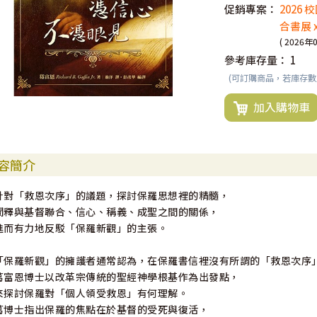
促銷專案：
2026
合書展 
( 2026年
參考庫存量：
1
(可訂購商品，若庫存
加入購物車
容簡介
針對「救恩次序」的議題，探討保羅思想裡的精髓，
闡釋與基督聯合、信心、稱義、成聖之間的關係，
進而有力地反駁「保羅新觀」的主張。
「保羅新觀」的擁護者通常認為，在保羅書信裡沒有所謂的「救恩次序
葛富恩博士以改革宗傳統的聖經神學根基作為出發點，
來探討保羅對「個人領受救恩」有何理解。
葛博士指出保羅的焦點在於基督的受死與復活，