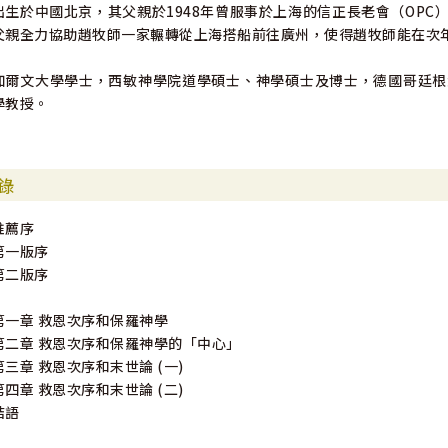
出生於中國北京，其父親於1948年曾服事於上海的信正長老會（OP
父親全力協助趙牧師一家輾轉從上海搭船前往廣州，使得趙牧師能在次年
加爾文大學學士，西敏神學院道學碩士、神學碩士及博士，德國哥廷根
學教授。
錄
推薦序
第一版序
第二版序
第一章 救恩次序和保羅神學
第二章 救恩次序和保羅神學的「中心」
第三章 救恩次序和末世論 (一)
第四章 救恩次序和末世論 (二)
結語