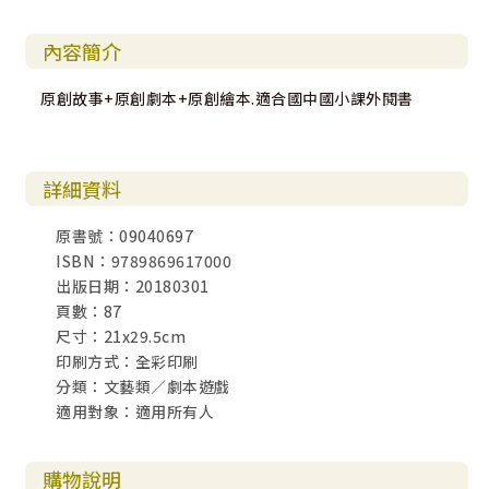
內容簡介
原創故事+原創劇本+原創繪本.適合國中國小課外閱書
詳細資料
原書號：09040697
ISBN：9789869617000
出版日期：20180301
頁數：87
尺寸：21x29.5cm
印刷方式：全彩印刷
分類：文藝類／劇本遊戲
適用對象：適用所有人
購物說明