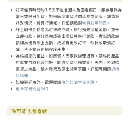
訂單備貨時間約3-5天不包含週末及國定假日，庫存足夠為
當日或隔日出貨，如遇廠商調貨時間延長或絕版、缺貨等
特殊情況，將另行通知。詳細請點選
常見訂單問題
。
線上刷卡金額僅為訂單成立時，銀行預先授權金額，並未
立即扣款，待訂單完成寄出當日將進行請款，實際請款金
額即為出貨單上金額，故如有更改訂單、缺貨或取消訂
購，皆不會有刷退程序產生。
為維護您的權益，如因個人因素欲辦理退貨，請維持產品
原狀並依原包裝包好，於收到商品鑑賞期七天內，將與欲
退貨之商品、紙本發票及原出貨單寄回。詳細可閱讀
退換
貨須知
。
如需寄送海外，歡迎閱讀
海外訂購常見問題
。
更多常見問題FAQ
你可能也會喜歡