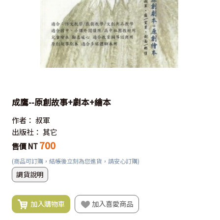
成鷹--原創故事+劇本+繪本
作者：
叔軍
出版社：
其它
700
售價 NT
(商品可訂購，結帳後立刻為您進貨，請安心訂購)
調貨說明
加入購物車
加入喜愛商品