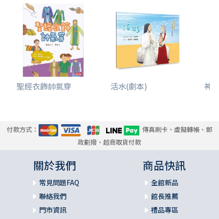
聖經衣飾帥氣穿
活水(劇本)
神
付款方式：
傳真刷卡、虛擬轉帳、郵
政劃撥、超商取貨付款
關於我們
商品快訊
常見問題FAQ
全館新品
聯絡我們
館長推薦
門市資訊
禮品專區