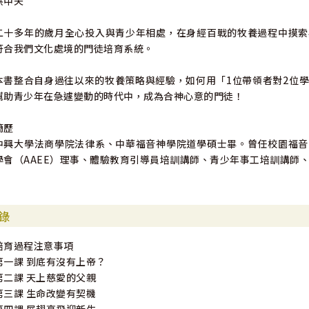
洪中夫
二十多年的歲月全心投入與青少年相處，在身經百戰的牧養過程中摸索
符合我們文化處境的門徒培育系統。
本書整合自身過往以來的牧養策略與經驗，如何用「1位帶領者對2位
幫助青少年在急遽變動的時代中，成為合神心意的門徒！
簡歷
中興大學法商學院法律系、中華福音神學院道學碩士畢。曾任校園福音
學會（AAEE）理事、體驗教育引導員培訓講師、青少年事工培訓講師
錄
培育過程注意事項
第一課 到底有沒有上帝？
第二課 天上慈愛的父親
第三課 生命改變有契機