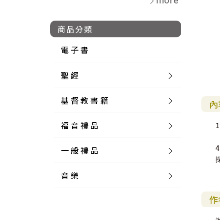
商品分類
電 子 書
聖 經
基 督 教 書 籍
新 舊 約 聖 經
內
福 音 禮 品
簡 體 聖 經
聖 經 論 叢
和 合 本
一 般 禮 品
英 文 聖 經
神 學 類
福 音 飾 品 配 件
和 合 本 標 點
參 考 書 工 具 書
音 樂
外 文 聖 經
實 踐 神 學
福 音 家 飾 用 品
一 般 卡 片
新 標 點 和 合 本
K J V
摩 西 五 經
系 統 神 學
福 音 項 鍊
讀 經 法
作
中 外 文 聖 經
教 會 歷 史
福 音 生 活 雜 貨
一 般 文 具
詩 本 樂 譜
和 合 本 修 訂 版
E S V
歷 史 書
神 、 創 造
宣 教 差 傳
福 音 耳 環 / 耳 夾
福 音 桌 飾 品
萬 用 卡
釋 經 法
創 世 記