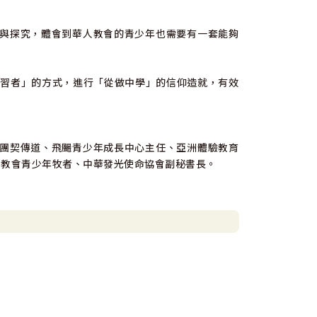
與探究，體會到華人教會的青少年也需要有一套能夠
學習者」的方式，進行「從做中學」的信仰造就，有效
團契傳道、飛颺青少年成長中心主任、亞洲體驗教育
、教會青少年牧者、中華發光使命協會副秘書長。