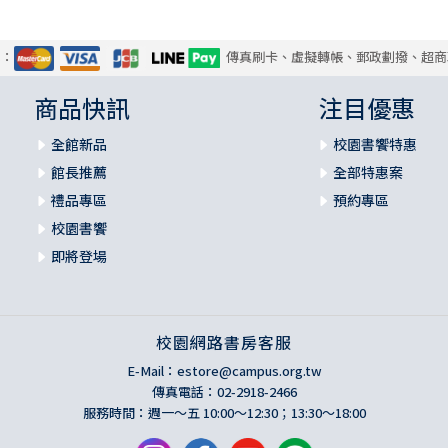
式：
傳真刷卡、虛擬轉帳、郵政劃撥、超商
商品快訊
注目優惠
全館新品
校園書饗特惠
館長推薦
全部特惠案
禮品專區
預約專區
校園書饗
即將登場
校園網路書房客服
E-Mail：
estore@campus.org.tw
傳真電話：02-2918-2466
服務時間：週一～五 10:00～12:30；13:30～18:00