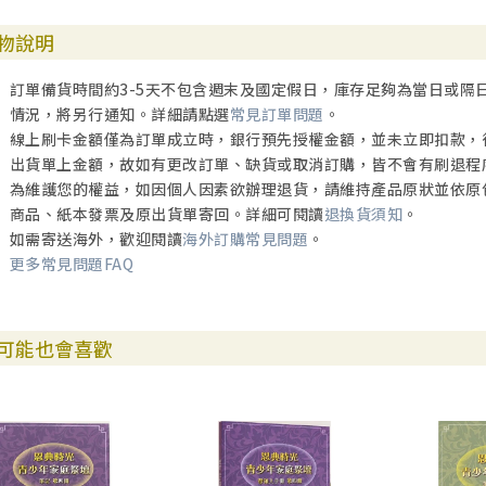
物說明
訂單備貨時間約3-5天不包含週末及國定假日，庫存足夠為當日或隔
情況，將另行通知。詳細請點選
常見訂單問題
。
線上刷卡金額僅為訂單成立時，銀行預先授權金額，並未立即扣款，
出貨單上金額，故如有更改訂單、缺貨或取消訂購，皆不會有刷退程
為維護您的權益，如因個人因素欲辦理退貨，請維持產品原狀並依原
商品、紙本發票及原出貨單寄回。詳細可閱讀
退換貨須知
。
如需寄送海外，歡迎閱讀
海外訂購常見問題
。
更多常見問題FAQ
可能也會喜歡