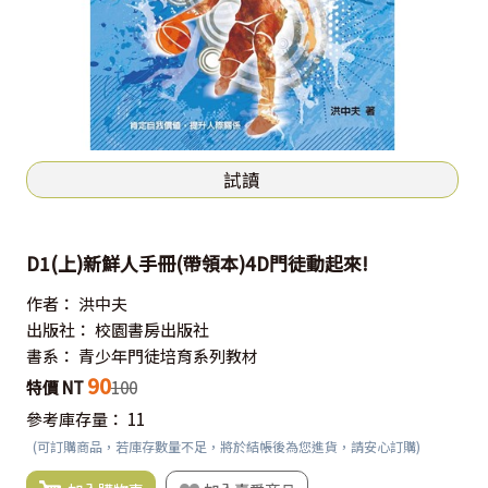
試讀
D1(上)新鮮人手冊(帶領本)4D門徒動起來!
作者：
洪中夫
出版社：
校園書房出版社
書系：
青少年門徒培育系列教材
90
特價 NT
100
參考庫存量：
11
(可訂購商品，若庫存數量不足，將於結帳後為您進貨，請安心訂購)