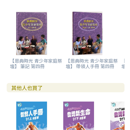
【恩典時光 青少年家庭祭
【恩典時光 青少年家庭祭
【
壇】 筆記 第四冊
壇】 帶領人手冊 第四冊
壇】
其他人也買了