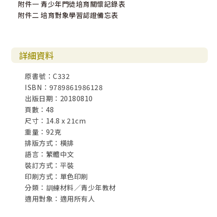
附件一 青少年門徒培育關懷記錄表
附件二 培育對象學習認證備忘表
詳細資料
原書號：C332
ISBN：9789861986128
出版日期：20180810
頁數：48
尺寸：14.8 x 21cm
重量：92克
排版方式：橫排
語言：繁體中文
裝訂方式：平裝
印刷方式：單色印刷
分類：訓練材料／青少年教材
適用對象：適用所有人