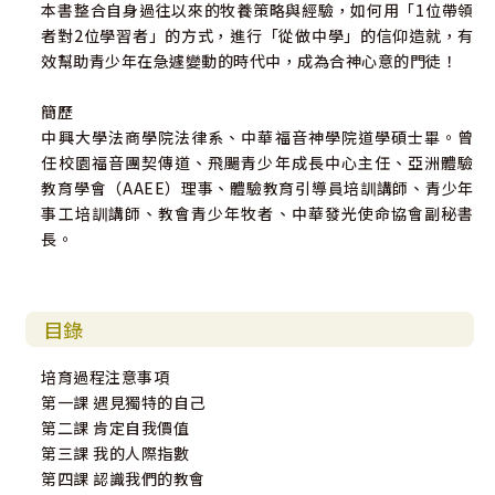
本書整合自身過往以來的牧養策略與經驗，如何用「1位帶領
者對2位學習者」的方式，進行「從做中學」的信仰造就，有
效幫助青少年在急遽變動的時代中，成為合神心意的門徒！
簡歷
中興大學法商學院法律系、中華福音神學院道學碩士畢。曾
任校園福音團契傳道、飛颺青少年成長中心主任、亞洲體驗
教育學會（AAEE）理事、體驗教育引導員培訓講師、青少年
事工培訓講師、教會青少年牧者、中華發光使命協會副秘書
長。
目錄
培育過程注意事項
第一課 遇見獨特的自己
第二課 肯定自我價值
第三課 我的人際指數
第四課 認識我們的教會