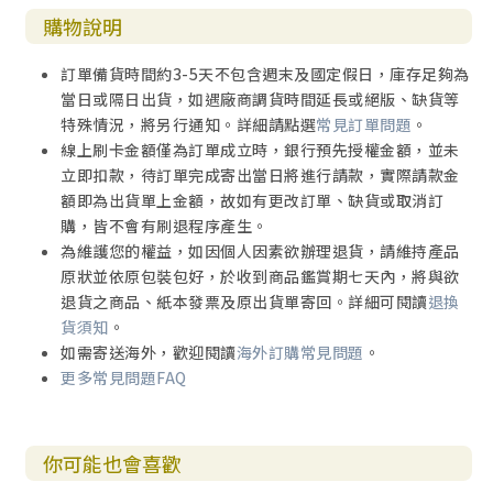
購物說明
訂單備貨時間約3-5天不包含週末及國定假日，庫存足夠為
當日或隔日出貨，如遇廠商調貨時間延長或絕版、缺貨等
特殊情況，將另行通知。詳細請點選
常見訂單問題
。
線上刷卡金額僅為訂單成立時，銀行預先授權金額，並未
立即扣款，待訂單完成寄出當日將進行請款，實際請款金
額即為出貨單上金額，故如有更改訂單、缺貨或取消訂
購，皆不會有刷退程序產生。
為維護您的權益，如因個人因素欲辦理退貨，請維持產品
原狀並依原包裝包好，於收到商品鑑賞期七天內，將與欲
退貨之商品、紙本發票及原出貨單寄回。詳細可閱讀
退換
貨須知
。
如需寄送海外，歡迎閱讀
海外訂購常見問題
。
更多常見問題FAQ
你可能也會喜歡