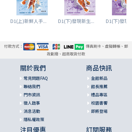
D1(上)新鮮人手...
D1(下)發現新生...
D1(下)發現新
付款方式：
傳真刷卡、虛擬轉帳、郵
政劃撥、超商取貨付款
關於我們
商品快訊
常見問題FAQ
全館新品
聯絡我們
館長推薦
門市資訊
禮品專區
徵人啟事
校園書饗
消息活動
即將登場
隱私權政策
注目優惠
訂閱服務