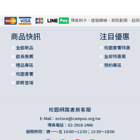
式：
傳真刷卡、虛擬轉帳、郵政劃撥、超商
商品快訊
注目優惠
全館新品
校園書饗特惠
館長推薦
全部特惠案
禮品專區
預約專區
校園書饗
即將登場
校園網路書房客服
E-Mail：
estore@campus.org.tw
傳真電話：02-2918-2466
服務時間：週一～五 10:00～12:30；13:30～18:00