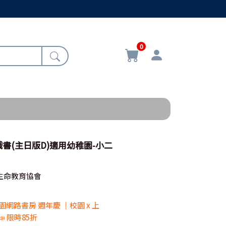
0
書(主日版D)適用幼稚園-小二
生命教育協會
 校園網路書房 週年慶 ｜校園 x 上
📣 限時85折