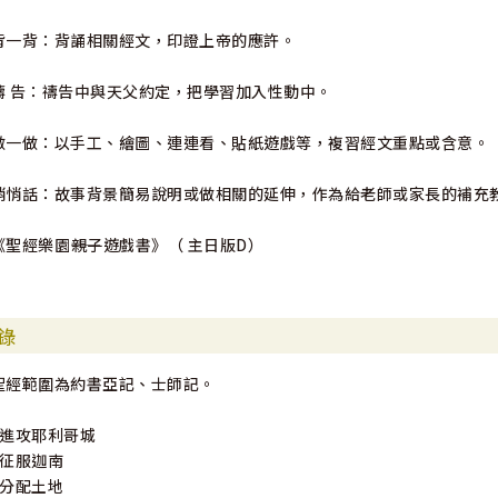
背一背：背誦相關經文，印證上帝的應許。
禱 告：禱告中與天父約定，把學習加入性動中。
做一做：以手工、繪圖、連連看、貼紙遊戲等，複習經文重點或含意。
悄悄話：故事背景簡易說明或做相關的延伸，作為給老師或家長的補充
《聖經樂園――親子遊戲書》（ 主日版D）
錄
聖經範圍為約書亞記、士師記。
1進攻耶利哥城
2征服迦南
3分配土地