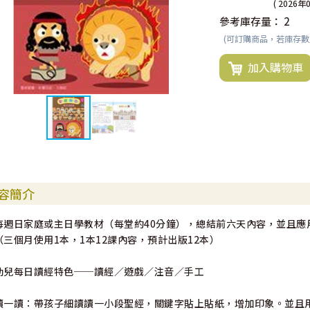
( 2026年
參考庫存量：
2
(可訂購商品，若庫存
加入購物車
容簡介
每週日家庭或主日學教材（每堂約40分鐘），總結前六天內容，並且應
（三個月使用1本，1本12課內容，預計出版12本）
幼兒每日讀經特色──讀經／遊戲／注音／手工
讀一讀：帶孩子細讀讀一小段聖經，關鍵字貼上貼紙，增加印象。並且