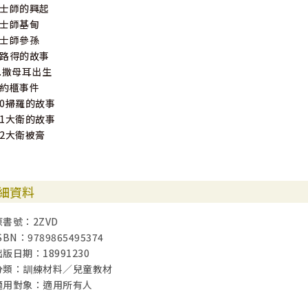
4士師的興起
5士師基甸
6士師參孫
7路得的故事
8.撒母耳出生
9約櫃事件
10掃羅的故事
11大衛的故事
12大衛被膏
細資料
原書號：2ZVD
SBN：9789865495374
出版日期：18991230
分類：訓練材料／兒童教材
適用對象：適用所有人