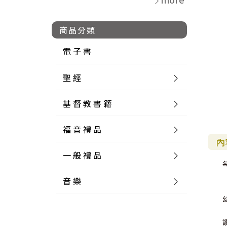
商品分類
電 子 書
聖 經
基 督 教 書 籍
新 舊 約 聖 經
福 音 禮 品
簡 體 聖 經
聖 經 論 叢
和 合 本
內
一 般 禮 品
英 文 聖 經
神 學 類
福 音 飾 品 配 件
和 合 本 標 點
參 考 書 工 具 書
音 樂
外 文 聖 經
實 踐 神 學
福 音 家 飾 用 品
一 般 卡 片
新 標 點 和 合 本
K J V
摩 西 五 經
系 統 神 學
福 音 項 鍊
讀 經 法
中 外 文 聖 經
教 會 歷 史
福 音 生 活 雜 貨
一 般 文 具
詩 本 樂 譜
和 合 本 修 訂 版
E S V
歷 史 書
神 、 創 造
宣 教 差 傳
福 音 耳 環 / 耳 夾
福 音 桌 飾 品
萬 用 卡
釋 經 法
創 世 記