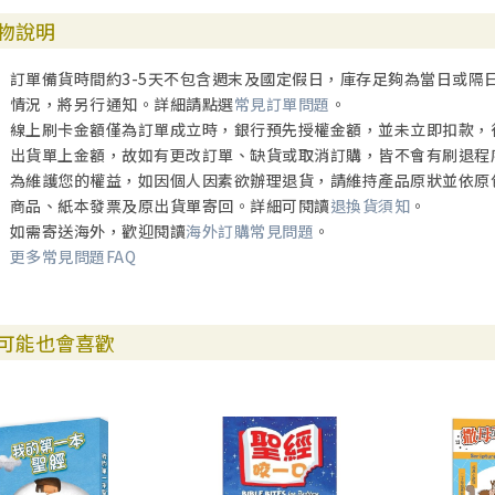
物說明
訂單備貨時間約3-5天不包含週末及國定假日，庫存足夠為當日或隔
情況，將另行通知。詳細請點選
常見訂單問題
。
線上刷卡金額僅為訂單成立時，銀行預先授權金額，並未立即扣款，
出貨單上金額，故如有更改訂單、缺貨或取消訂購，皆不會有刷退程
為維護您的權益，如因個人因素欲辦理退貨，請維持產品原狀並依原
商品、紙本發票及原出貨單寄回。詳細可閱讀
退換貨須知
。
如需寄送海外，歡迎閱讀
海外訂購常見問題
。
更多常見問題FAQ
可能也會喜歡