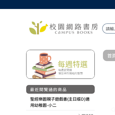
首
最近閱覽過的商品
聖經樂園親子遊戲書(主日版D)適
用幼稚園-小二
more