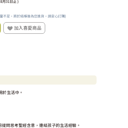
08月31日止 )
數量不足，將於結帳後為您進貨，請安心訂購)
加入喜愛商品
用於生活中。
用提問思考聖經含意，連結孩子的生活經驗。