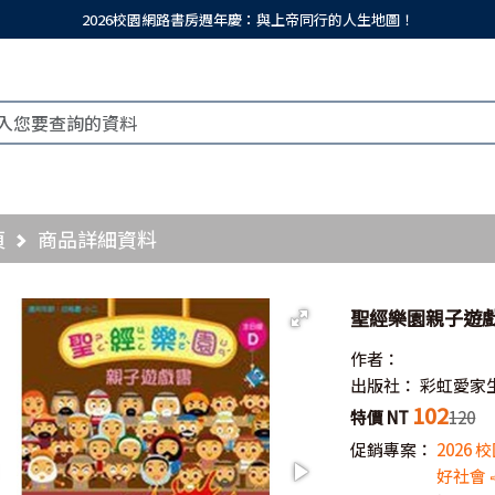
2026校園網路書房週年慶：與上帝同行的人生地圖！
頁
商品詳細資料
聖經樂園親子遊戲
作者：
出版社：
彩虹愛家
102
特價 NT
120
促銷專案：
2026
好社會 