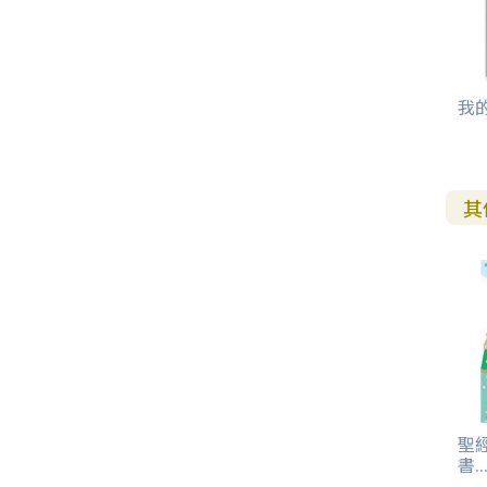
我
其
聖
書..