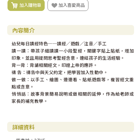
加入購物車
加入喜愛商品
內容簡介
幼兒每日讀經特色──讀經／遊戲／注音／手工
讀一讀：帶孩子細讀讀一小段聖經，關鍵字貼上貼紙，增加
印象。並且用提問思考聖經含意，連結孩子的生活經驗。
背一背：背誦相關經文，印證上帝的應許。
禱 告：禱告中與天父約定，把學習加入性動中。
做一做：以手工、繪圖、連連看、貼紙遊戲等，複習經文重
點或含意。
悄悄話：故事背景簡易說明或做相關的延伸，作為給老師或
家長的補充教學。
詳細資料