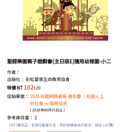
聖經樂園親子遊戲書(主日版E)適用幼稚園-小二
作者：
出版社：
彩虹愛家生命教育協會
102
特價 NT
120
促銷專案：
2026 校園網路書房 週年慶 ｜校園 x 上
好社會 📣 限時85折
( 2026年08月31日止 )
參考庫存量：
2
(可訂購商品，若庫存數量不足，將於結帳後為您進貨，請安心訂購)