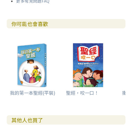
更多常見問題FAQ
你可能也會喜歡
我的第一本聖經(平裝)
聖經，咬一口！
撒母
其他人也買了