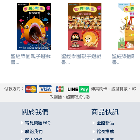
聖經樂園親子遊戲
聖經樂園親子遊戲
聖經樂園親
書...
書...
書...
付款方式：
傳真刷卡、虛擬轉帳、郵
政劃撥、超商取貨付款
關於我們
商品快訊
常見問題FAQ
全館新品
聯絡我們
館長推薦