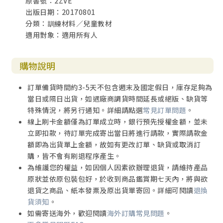
原書號：2ZVE
出版日期：20170801
分類：訓練材料／兒童教材
適用對象：適用所有人
購物說明
訂單備貨時間約3-5天不包含週末及國定假日，庫存足夠為
當日或隔日出貨，如遇廠商調貨時間延長或絕版、缺貨等
特殊情況，將另行通知。詳細請點選
常見訂單問題
。
線上刷卡金額僅為訂單成立時，銀行預先授權金額，並未
立即扣款，待訂單完成寄出當日將進行請款，實際請款金
額即為出貨單上金額，故如有更改訂單、缺貨或取消訂
購，皆不會有刷退程序產生。
為維護您的權益，如因個人因素欲辦理退貨，請維持產品
原狀並依原包裝包好，於收到商品鑑賞期七天內，將與欲
退貨之商品、紙本發票及原出貨單寄回。詳細可閱讀
退換
貨須知
。
如需寄送海外，歡迎閱讀
海外訂購常見問題
。