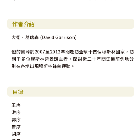
作者介紹
大衛．葛瑞森 (David Garrison)
他的團隊於2007至2012年間走訪全球十四個穆斯林國家，訪
問千多位穆斯林背景歸主者，探討近二十年間史無前例地分
別在各地出現穆斯林歸主運動。
目錄
王序
洪序
郭序
曾序
胡序