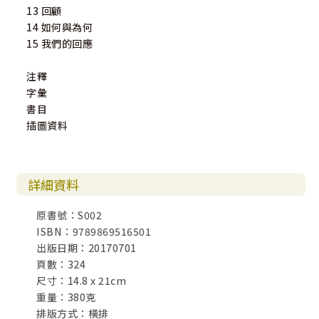
13 回顧
14 如何與為何
15 我們的回應
注釋
字彙
書目
插圖資料
詳細資料
原書號：S002
ISBN：9789869516501
出版日期：20170701
頁數：324
尺寸：14.8 x 21cm
重量：380克
排版方式：橫排