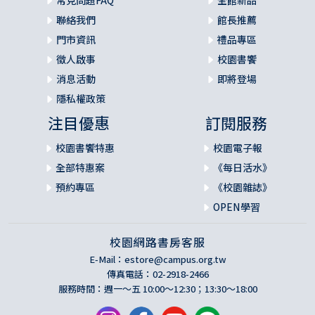
常見問題FAQ
全館新品
聯絡我們
館長推薦
門市資訊
禮品專區
徵人啟事
校園書饗
消息活動
即將登場
隱私權政策
注目優惠
訂閱服務
校園書饗特惠
校園電子報
全部特惠案
《每日活水》
預約專區
《校園雜誌》
OPEN學習
校園網路書房客服
E-Mail：
estore@campus.org.tw
傳真電話：02-2918-2466
服務時間：週一～五 10:00～12:30；13:30～18:00