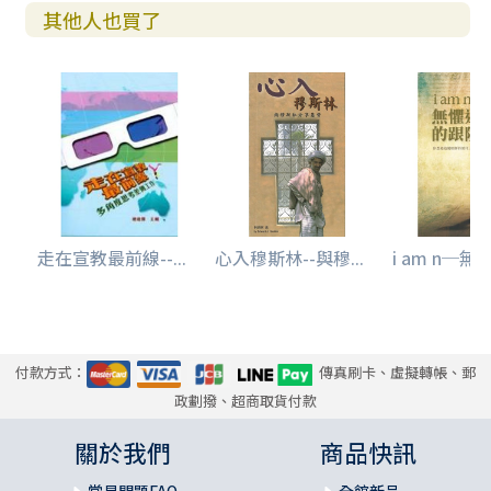
其他人也買了
走在宣教最前線--...
心入穆斯林--與穆...
i am n─無懼.
付款方式：
傳真刷卡、虛擬轉帳、郵
政劃撥、超商取貨付款
關於我們
商品快訊