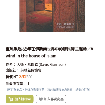
靈風飆起-近年在伊斯蘭世界中的穆民歸主運動／A
wind in the house of Islam
作者：
大衛．葛瑞森
(David Garrison)
出版社：
前線差傳協會
342
特價 NT
380
參考庫存量：
1
(可訂購商品，若庫存數量不足，將於結帳後為您進貨，請安心訂購)
加入購物車
加入喜愛商品