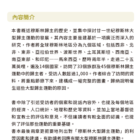
內容簡介
本書概述穆斯林歸主的歷史，並集中探討廿一世紀穆斯林大
型歸主運動的發展。其內容主要是建基於一項廣泛而深入的
研究，作者將全球穆斯林地區分為九個區域，包括西非、北
非、東非、亞拉伯世界、波斯世界、土耳其斯坦、西南亞、
南亞東部、和印尼──馬來西亞。歷時兩年半，走過二十五
萬英哩，遍及14個國家，訪問了33個族群及45個穆斯林歸主
運動中的歸主者，受訪人數超過1,000。作者綜合了訪問的資
料，將重點節錄下來，建構成一幅完整的圖畫，歸納說明催
生這些大型歸主運動的原因。
書中除了引述受訪者的個案和說話內容外，也提及每個地區
的經濟、人口統計、地理和歷史等資料，並加上當地基督徒
和宣教士的評估和意見，不但讓讀者有較全面的認識，也提
供了評估那些運動的重要基礎。
書本最後兩章更扼要地列出對「穆斯林大型歸主運動」的利
弊因素和建議，有助讀者回應有關大型穆斯林歸主運動。