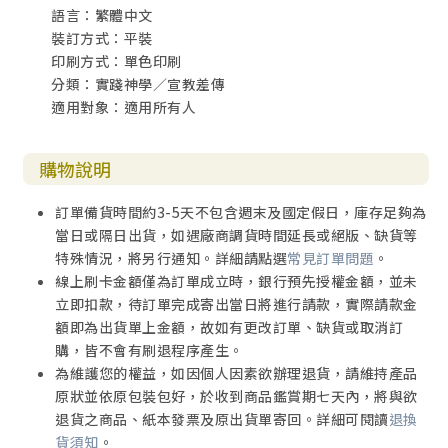
語言：繁體中文
裝訂方式：平裝
印刷方式：單色印刷
分類：實踐神學／宣教差傳
適用對象：適用所有人
購物說明
訂單備貨時間約3-5天不包含週末及國定假日，庫存足夠為
當日或隔日出貨，如遇廠商調貨時間延長或絕版、缺貨等
特殊情況，將另行通知。詳細請點選
常見訂單問題
。
線上刷卡金額僅為訂單成立時，銀行預先授權金額，並未
立即扣款，待訂單完成寄出當日將進行請款，實際請款金
額即為出貨單上金額，故如有更改訂單、缺貨或取消訂
購，皆不會有刷退程序產生。
為維護您的權益，如因個人因素欲辦理退貨，請維持產品
原狀並依原包裝包好，於收到商品鑑賞期七天內，將與欲
退貨之商品、紙本發票及原出貨單寄回。詳細可閱讀
退換
貨須知
。