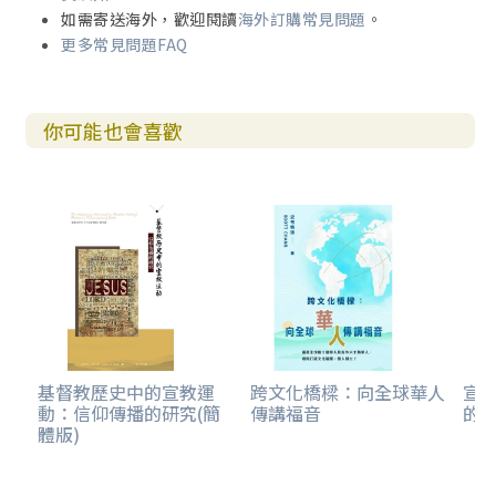
如需寄送海外，歡迎閱讀
海外訂購常見問題
。
更多常見問題FAQ
你可能也會喜歡
基督教歷史中的宣教運
跨文化橋樑：向全球華人
宣教
動：信仰傳播的研究(簡
傳講福音
的會
體版)