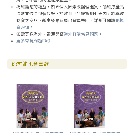
為維護您的權益，如因個人因素欲辦理退貨，請維持產品
原狀並依原包裝包好，於收到商品鑑賞期七天內，將與欲
退貨之商品、紙本發票及原出貨單寄回。詳細可閱讀
退換
貨須知
。
如需寄送海外，歡迎閱讀
海外訂購常見問題
。
更多常見問題FAQ
你可能也會喜歡