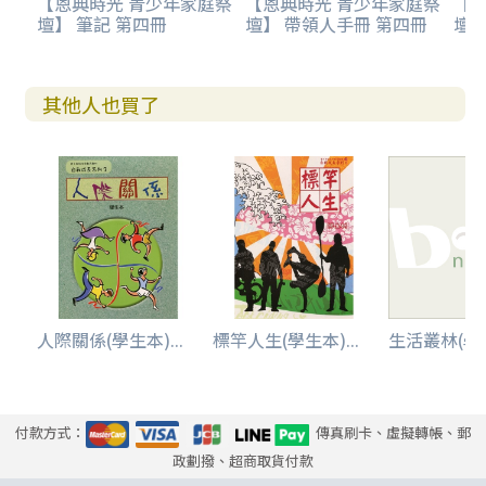
【恩典時光 青少年家庭祭
【恩典時光 青少年家庭祭
【
壇】 筆記 第四冊
壇】 帶領人手冊 第四冊
壇】
其他人也買了
人際關係(學生本)...
標竿人生(學生本)...
生活叢林(學生
付款方式：
傳真刷卡、虛擬轉帳、郵
政劃撥、超商取貨付款