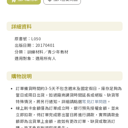
詳細資料
原書號：L050
出版日期：20170401
分類：訓練材料／青少年教材
適用對象：適用所有人
購物說明
訂單備貨時間約3-5天不包含週末及國定假日，庫存足夠為
當日或隔日出貨，如遇廠商調貨時間延長或絕版、缺貨等
特殊情況，將另行通知。詳細請點選
常見訂單問題
。
線上刷卡金額僅為訂單成立時，銀行預先授權金額，並未
立即扣款，待訂單完成寄出當日將進行請款，實際請款金
額即為出貨單上金額，故如有更改訂單、缺貨或取消訂
購，皆不會有刷退程序產生。