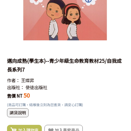
邁向成熟(學生本)--青少年級生命教育教材25/自我成
長系列7
作者：
王燦昇
出版社：
使徒出版社
50
售價 NT
(商品可訂購，結帳後立刻為您進貨，請安心訂購)
調貨說明
加入購物車
加入喜愛商品