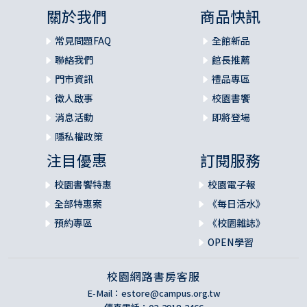
關於我們
商品快訊
常見問題FAQ
全館新品
聯絡我們
館長推薦
門市資訊
禮品專區
徵人啟事
校園書饗
消息活動
即將登場
隱私權政策
注目優惠
訂閱服務
校園書饗特惠
校園電子報
全部特惠案
《每日活水》
預約專區
《校園雜誌》
OPEN學習
校園網路書房客服
E-Mail：
estore@campus.org.tw