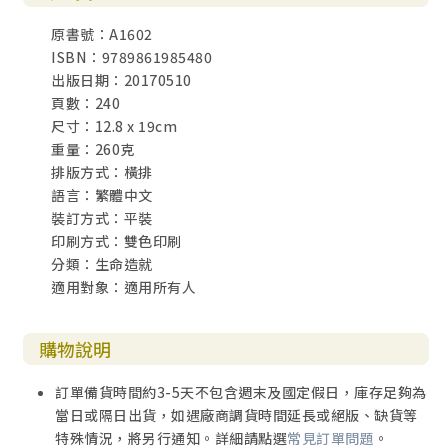
原書號：A1602
ISBN：9789861985480
出版日期：20170510
頁數：240
尺寸：12.8 x 19cm
重量：260克
排版方式：橫排
語言：繁體中文
裝訂方式：平裝
印刷方式：雙色印刷
分類：生命造就
適用對象：適用所有人
購物說明
訂單備貨時間約3-5天不包含週末及國定假日，庫存足夠為
當日或隔日出貨，如遇廠商調貨時間延長或絕版、缺貨等
特殊情況，將另行通知。詳細請點選
常見訂單問題
。