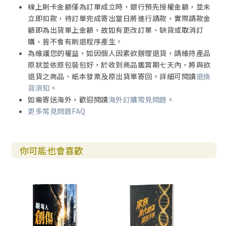
線上刷卡金額僅為訂單成立時，銀行預先授權金額，並未
立即扣款，待訂單完成寄出當日將進行請款，實際請款金
額即為出貨單上金額，故如有更改訂單、缺貨或取消訂
購，皆不會有刷退程序產生。
為維護您的權益，如因個人因素欲辦理退貨，請維持產品
原狀並依原包裝包好，於收到商品鑑賞期七天內，將與欲
退貨之商品、紙本發票及原出貨單寄回。詳細可閱讀
退換
貨須知
。
如需寄送海外，歡迎閱讀
海外訂購常見問題
。
更多常見問題FAQ
你可能也會喜歡