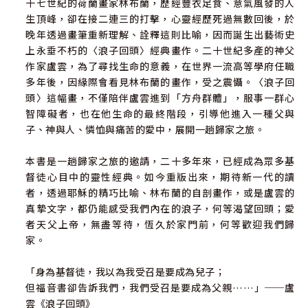
十七世紀的荷蘭畫家林布蘭，歷經豐衣足食、意氣風發的人
生頂峰，卻在接二連三的打擊，心靈經歷死過無數回後，於
晚年透過畫筆重新理解、詮釋這則比喻，因而誕生出藝術史
上永垂不朽的〈浪子回頭〉經典畫作。二十世紀多產的神父
作家盧雲，為了尋找生命的意義，在世界一流高等學府任職
多年後，因緣際會看見林布蘭的畫作，受之震懾。〈浪子回
頭〉這幅畫，不僅陪伴盧雲進到「方舟群體」，服事一群心
智障礙者，也在他生命的最終階段，引導他進入一種父與
子、神與人、憐恤與痛苦的愛中，展開一趟歸家之旅。
本書是一趟歸家之旅的邀請，二十多年來，已經成為眾多基
督徒心目中的靈性經典。如今重版出來，期待新一代的讀
者，透過耶穌的精巧比喻、林布蘭的自剖畫作，或是盧雲的
真摯文字，都仍能感受我們內在的浪子，何等渴望回頭；愛
者天父上帝，無盡等待，恆久於家門前，何等歡迎我們歸
家。
「身為基督徒，我以為我受召是要成為兒子；
但福音書卻告訴我們，我們受召是要成為父親……」──盧
雲《浪子回頭》