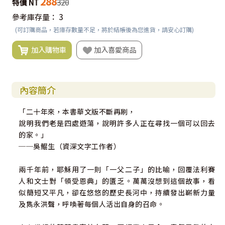
288
特價 NT
320
參考庫存量：
3
(可訂購商品，若庫存數量不足，將於結帳後為您進貨，請安心訂購)
加入購物車
加入喜愛商品
內容簡介
「二十年來，本書華文版不斷再刷，
說明我們老是四處遊蕩，說明許多人正在尋找一個可以回去
的家。」
──吳鯤生（資深文字工作者）
兩千年前，耶穌用了一則「一父二子」的比喻，回覆法利賽
人和文士對「領受恩典」的匱乏。萬萬沒想到這個故事，看
似簡短又平凡，卻在悠悠的歷史長河中，持續發出嶄新力量
及雋永洪聲，呼喚著每個人活出自身的召命。