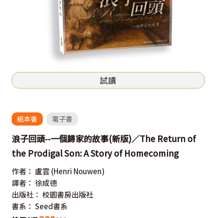
試讀
紙本書
電子書
浪子回頭--一個歸家的故事(新版)／The Return of
the Prodigal Son: A Story of Homecoming
作者：
盧雲
(Henri Nouwen)
譯者：
徐成德
出版社：
校園書房出版社
書系：
Seed書系