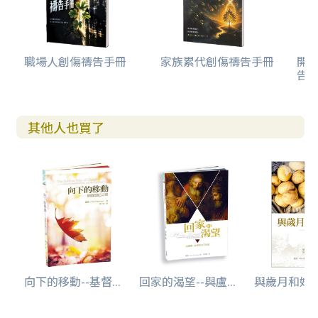
職場人創傷禱告手冊
家族累代創傷禱告手冊
開
告(
其他人也買了
向下的移動--基督...
回家的渴望--與盧...
與歲月和好--