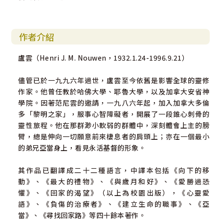
作者介紹
盧雲（Henri J. M. Nouwen，1932.1.24-1996.9.21）
儘管已於一九九六年過世，盧雲至今依舊是影響全球的靈修
作家。他曾任教於哈佛大學、耶魯大學，以及加拿大安省神
學院。因著范尼雲的邀請，一九八六年起，加入加拿大多倫
多「黎明之家」，服事心智障礙者，開展了一段錐心刺骨的
靈性旅程。他在那群渺小軟弱的群體中，深刻體會上主的膀
臂，總是伸向一切願意前來棲息者的肩頭上；亦在一個最小
的弟兄亞當身上，看見永活基督的形象。
其作品已翻譯成二十二種語言，中譯本包括《向下的移
動》、《最大的禮物》、《與歲月和好》、《愛勝過恐
懼》、《回家的渴望》（以上為校園出版），《心靈愛
語》、《負傷的治療者》、《建立生命的職事》、《亞
當》、《尋找回家路》等四十餘本著作。