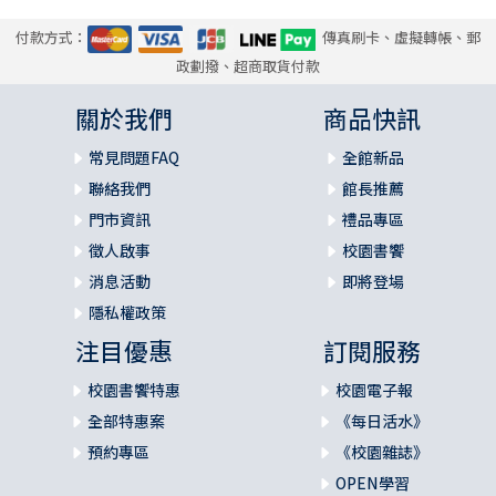
付款方式：
傳真刷卡、虛擬轉帳、郵
政劃撥、超商取貨付款
關於我們
商品快訊
常見問題FAQ
全館新品
聯絡我們
館長推薦
門市資訊
禮品專區
徵人啟事
校園書饗
消息活動
即將登場
隱私權政策
注目優惠
訂閱服務
校園書饗特惠
校園電子報
全部特惠案
《每日活水》
預約專區
《校園雜誌》
OPEN學習