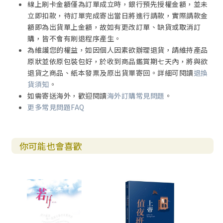
線上刷卡金額僅為訂單成立時，銀行預先授權金額，並未
立即扣款，待訂單完成寄出當日將進行請款，實際請款金
額即為出貨單上金額，故如有更改訂單、缺貨或取消訂
購，皆不會有刷退程序產生。
為維護您的權益，如因個人因素欲辦理退貨，請維持產品
原狀並依原包裝包好，於收到商品鑑賞期七天內，將與欲
退貨之商品、紙本發票及原出貨單寄回。詳細可閱讀
退換
貨須知
。
如需寄送海外，歡迎閱讀
海外訂購常見問題
。
更多常見問題FAQ
你可能也會喜歡