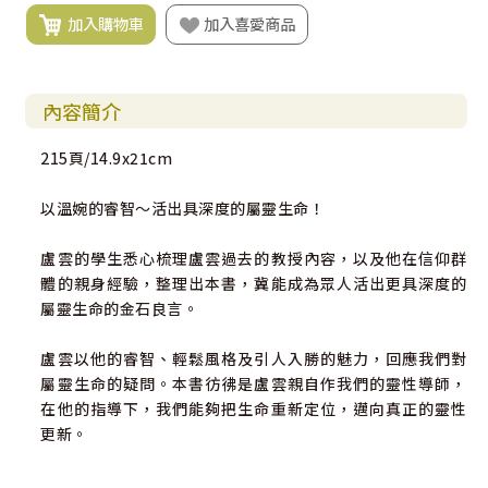
加入購物車
加入喜愛商品
內容簡介
215頁/14.9x21cm
以溫婉的睿智～活出具深度的屬靈生命！
盧雲的學生悉心梳理盧雲過去的教授內容，以及他在信仰群
體的親身經驗，整理出本書，冀能成為眾人活出更具深度的
屬靈生命的金石良言。
盧雲以他的睿智、輕鬆風格及引人入勝的魅力，回應我們對
屬靈生命的疑問。本書彷彿是盧雲親自作我們的靈性導師，
在他的指導下，我們能夠把生命重新定位，邁向真正的靈性
更新。