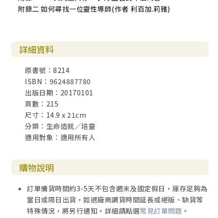
附錄二 如何尋找一位靈性導師(作者 利百加.莉雅)
詳細資料
原書號：8214
ISBN：9624887780
出版日期：20170101
頁數：215
尺寸：14.9 x 21cm
分類：生命造就／培靈
適用對象：適用所有人
購物說明
訂單備貨時間約3-5天不包含週末及國定假日，庫存足夠為
當日或隔日出貨，如遇廠商調貨時間延長或絕版、缺貨等
特殊情況，將另行通知。詳細請點選
常見訂單問題
。