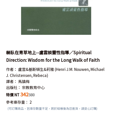
躺臥在青草地上--盧雲談靈性指導／Spiritual
Direction: Wisdom for the Long Walk of Faith
作者：
盧雲&基斯頓生&莉雅
(Henri J.M. Nouwen, Michael
J. Christensen, Rebeca)
譯者：
馬鎮梅
出版社：
宗教教育中心
342
特價 NT
380
參考庫存量：
2
(可訂購商品，若庫存數量不足，將於結帳後為您進貨，請安心訂購)