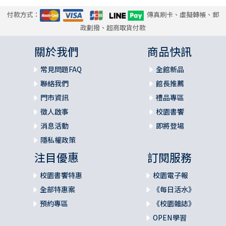
付款方式：
傳真刷卡、虛擬轉帳、郵
政劃撥、超商取貨付款
關於我們
商品快訊
常見問題FAQ
全館新品
聯絡我們
館長推薦
門市資訊
禮品專區
徵人啟事
校園書饗
消息活動
即將登場
隱私權政策
注目優惠
訂閱服務
校園書饗特惠
校園電子報
全部特惠案
《每日活水》
預約專區
《校園雜誌》
OPEN學習