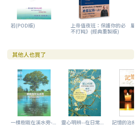
若(POD版)
上帝值夜班：保護你的必
屬
不打盹》(經典重製版)
其他人也買了
一棵樹栽在溪水旁-...
靈心明辨--在日常...
記憶的治療者-