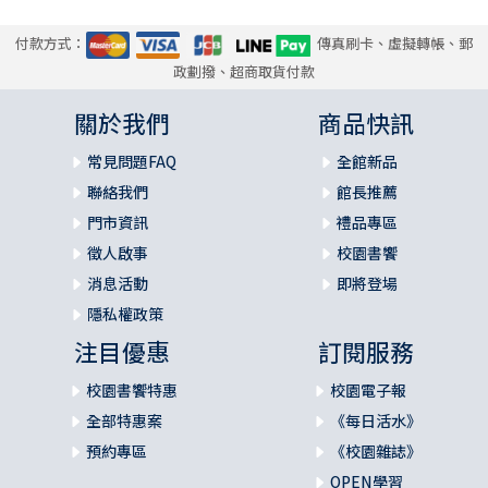
付款方式：
傳真刷卡、虛擬轉帳、郵
政劃撥、超商取貨付款
關於我們
商品快訊
常見問題FAQ
全館新品
聯絡我們
館長推薦
門市資訊
禮品專區
徵人啟事
校園書饗
消息活動
即將登場
隱私權政策
注目優惠
訂閱服務
校園書饗特惠
校園電子報
全部特惠案
《每日活水》
預約專區
《校園雜誌》
OPEN學習