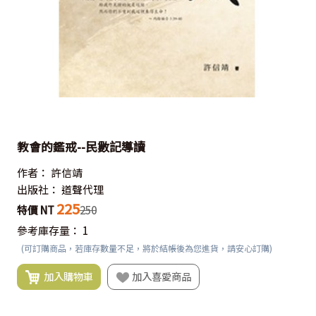
教會的鑑戒--民數記導讀
作者：
許信靖
出版社：
道聲代理
225
特價 NT
250
參考庫存量：
1
(可訂購商品，若庫存數量不足，將於結帳後為您進貨，請安心訂購)
加入購物車
加入喜愛商品