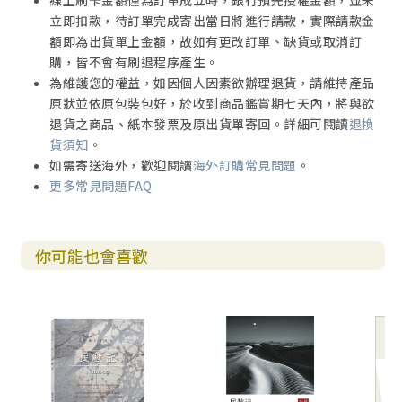
線上刷卡金額僅為訂單成立時，銀行預先授權金額，並未
立即扣款，待訂單完成寄出當日將進行請款，實際請款金
額即為出貨單上金額，故如有更改訂單、缺貨或取消訂
購，皆不會有刷退程序產生。
為維護您的權益，如因個人因素欲辦理退貨，請維持產品
原狀並依原包裝包好，於收到商品鑑賞期七天內，將與欲
退貨之商品、紙本發票及原出貨單寄回。詳細可閱讀
退換
貨須知
。
如需寄送海外，歡迎閱讀
海外訂購常見問題
。
更多常見問題FAQ
你可能也會喜歡