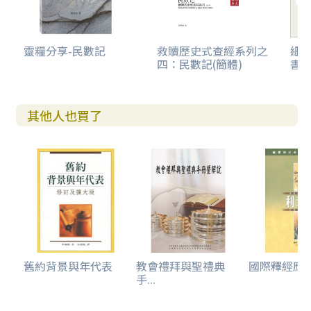
靈糧分享-民數記
救贖歷史式查經系列之
細
四：民數記(簡體)
書
其他人也買了
舊約背景與年代表
教會禮拜與聖禮典
國際釋經應用系
手...