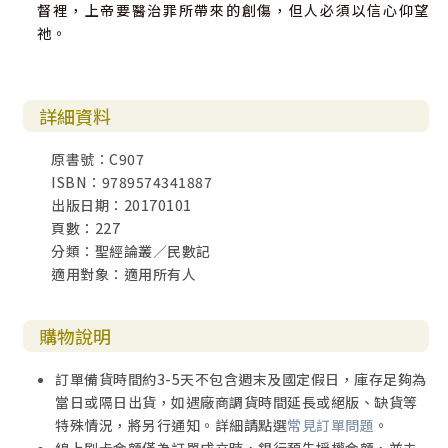
督裡，上帝要醫治罪所帶來的創傷，但人必須以信心仰望
祂。
詳細資料
原書號：C907
ISBN：9789574341887
出版日期：20170101
頁數：227
分類：聖經論叢／民數記
適用對象：適用所有人
購物說明
訂單備貨時間約3-5天不包含週末及國定假日，庫存足夠為
當日或隔日出貨，如遇廠商調貨時間延長或絕版、缺貨等
特殊情況，將另行通知。詳細請點選
常見訂單問題
。