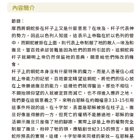
內容簡介
節錄：
摩西將銅蛇掛在杆子上又是什麼意思？在埃及，杆子代表神
的勢力，因此以色列人知道，這表示上帝臨在於以色列的營
中，而銅蛇被掛在上面，則代表上帝制服了祂的敵人—埃及和
撒旦。當百姓承認苦難是因為他們的罪所引起的，這銅蛇與
杆子就顯明上帝仍然保留祂的恩典，願意給他們悔改的機
會。
杆子上的銅蛇本身沒有什麼特殊的魔力，而是人憑著信心成
就上帝能力的記號。百姓要定睛望這銅蛇，將他們的信心放
在上帝勝過撒旦的能力，這樣他們就得醫治。那些不相信、
不願抬頭仰望的人就被定罪而滅亡，也不得進入應許之地。
我們要在這個意義之下，來明白耶穌在約翰福音3:13-15引用
這事件所說的話。在十字架，表面是耶穌被掛在柱子上，撒
旦好像是得勝的一方，但死亡的權柄不能勝過祂，耶穌的復
活顯示撒旦只是傷了祂的腳跟，實際上卻是上帝的權勢完全
制服了撒旦，粉碎了牠的頭，應驗創世紀3:15的預言，是銅
蛇所預表的實現。這樣，十字架帶來同樣的果效— 在耶穌基